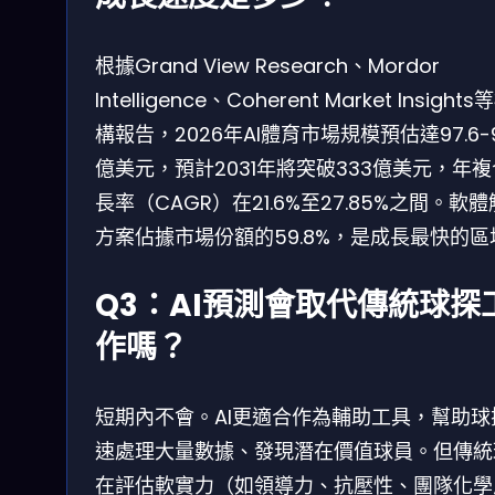
根據Grand View Research、Mordor
Intelligence、Coherent Market Insights
構報告，2026年AI體育市場規模預估達97.6-
億美元，預計2031年將突破333億美元，年
長率（CAGR）在21.6%至27.85%之間。軟
方案佔據市場份額的59.8%，是成長最快的區
Q3：AI預測會取代傳統球探
作嗎？
短期內不會。AI更適合作為輔助工具，幫助球
速處理大量數據、發現潛在價值球員。但傳統
在評估軟實力（如領導力、抗壓性、團隊化學