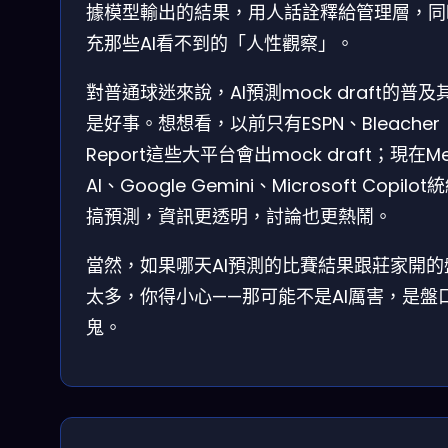
據模型輸出的結果，用人話詮釋給管理層，同
充那些AI看不到的「人性觀察」。
對普通球迷來說，AI預測mock draft的普及
是好事。想想看，以前只有ESPN、Bleacher
Report這些大平台會出mock draft；現在Me
AI、Google Gemini、Microsoft Copilo
搞預測，資訊更透明，討論也更熱鬧。
當然，如果哪天AI預測的比賽結果跟莊家開的
太多，你得小心——那可能不是AI厲害，是盤
鬼。