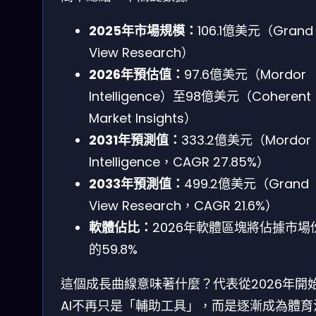
2025年市場規模：
106.1億美元（Grand
View Research）
2026年預估值：
97.6億美元（Mordor
Intelligence）至98億美元（Coherent
Market Insights）
2031年預測值：
333.2億美元（Mordor
Intelligence，CAGR 27.85%）
2033年預測值：
499.2億美元（Grand
View Research，CAGR 21.6%）
軟體佔比：
2026年軟體區塊將佔據市場
的59.8%
這個成長曲線意味著什麼？代表從2026年開
AI不再只是「輔助工具」，而是逐漸成為體育