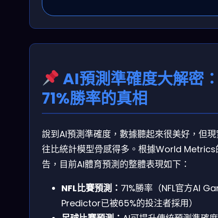
AI預測準確度大解密
71%勝率的真相
說到AI預測準確度，數據聽起來很美好，但現
往比統計模型骨感得多。根據World Metric
告，目前AI體育預測的整體表現如下：
NFL比賽預測：
71%勝率（NFL官方AI Ga
Predictor已被65%的投注者採用）