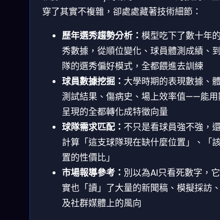
穿了其實不複雜，卻處處藏著技術細節：
歷年選秀趨勢分析：
模型吃下了數十年
秀數據，從順位變化、球員體測成績、
隊的選秀偏好模式，全都餵進去訓練
球員數據挖掘：
大學時期的表現數據、
測試結果、傷病史、場上效率值——能用
呈現的全都轉化成特徵向量
球隊需求匹配：
不只是看球員強不強，
計算「這支球隊現在缺什麼位置」、「
置的性價比」
市場報導參考：
別以為AI只看死數字，
實也「讀」了大量的新聞稿、模擬採訪
及社群媒體上的風向