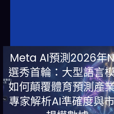
Meta AI預測2026年N
選秀首輪：大型語言
如何顛覆體育預測產
專家解析AI準確度與