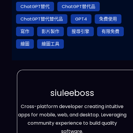
ChatGPT替代
ChatGPT替代品
ChatGPT替代替代品
GPT4
免費使用
寫作
影片製作
搜尋引擎
有限免費
繪圖
繪圖工具
siuleeboss
Cross-platform developer creating intuitive
apps for mobile, web, and desktop. Leveraging
community experience to build quality
software.