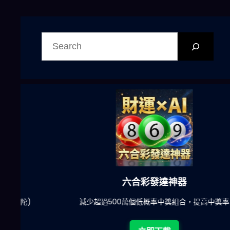
搜
尋
六合彩發達神器
陀)
減少超過500萬個低概率中獎組合，提高中獎率