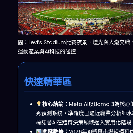
圖：Levi’s Stadium比賽夜景，燈光與人潮交
運動產業與AI科技的碰撞
快速精華區
核心結論：
Meta AI以Llama 3為核
秀預測系統，準確度已逼近職業分析師水
標誌著AI在體育決策領域邁入實用化階段
關鍵數據：
2026年AI體育市場規模預