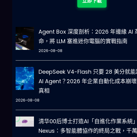
立即下載
Agent Box 深度剖析：2026 年邊緣 AI 
命，將 LLM 塞進迷你電腦的實戰指南
2026-08-08
DeepSeek V4-Flash 只要 28 美分就
AI Agent？2026 年企業自動化成本崩
真相
2026-08-08
清华00后博士打造AI「自進化作業系統
Nexus：多智能體協作的終局之戰，千