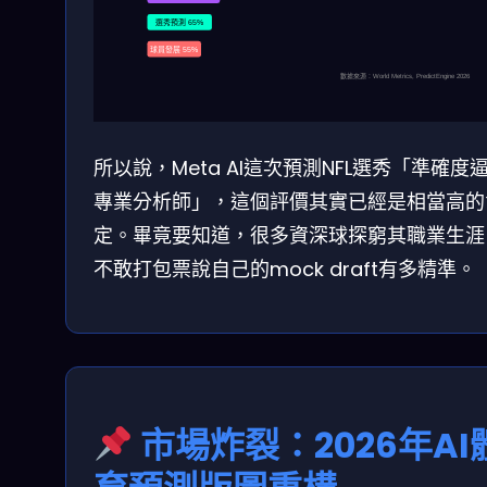
選秀預測 65%
球員發展 55%
數據來源：World Metrics, PredictEngine 2026
所以說，Meta AI這次預測NFL選秀「準確度
專業分析師」，這個評價其實已經是相當高的
定。畢竟要知道，很多資深球探窮其職業生涯
不敢打包票說自己的mock draft有多精準。
市場炸裂：2026年AI