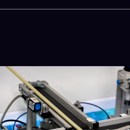
今晚吃什麽
一鍵配搭出三餸一湯的完美晚餐組合,以後免除晚餐吃
惱
立即下載