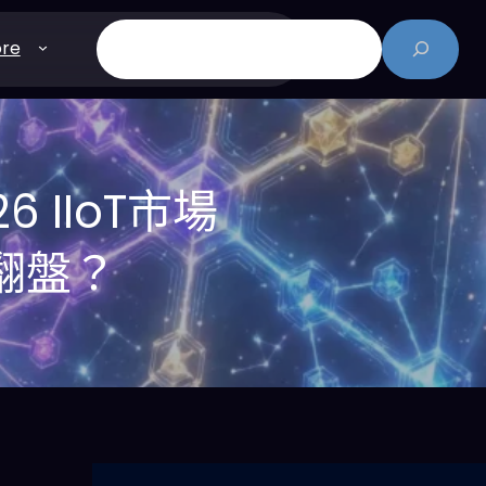
搜
re
尋
 IIoT市場
翻盤？