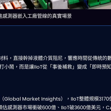
t）－先進感測器嵌入工廠管線的真實場景
材料，直接幹掉液體介質阻尼，響應時間從傳統的
打小鬧，而是讓IIoT從「事後補救」變成「即時預
bal Market Insights），IIoT整體規模317
27年預估感測器市場衝破600億、IIoT破3600億美元，