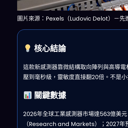
圖片來源：Pexels（Ludovic Delo
核心結論
這款新感測器靠微結構取向陣列與高導電
壓到毫秒級，靈敏度直接翻20倍。不是小
關鍵數據
2026年全球工業感測器市場達563億美元（Glo
（Research and Markets）；20