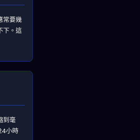
應常要幾
不下。這
縮到毫
24小時