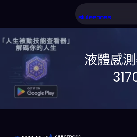
跳
至
siuleeboss
主
要
內
液體感測器
容
31