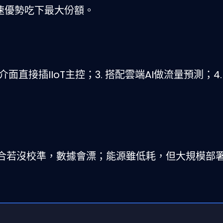
0倍速優勢吃下最大份額。
PI介面直接插IIoT主控；3. 搭配雲端AI做流量預測；4.
合若沒校準，數據會漂；能源雖低耗，但大規模部