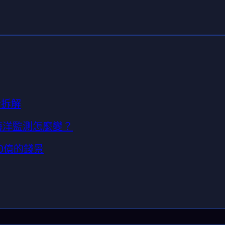
合拆解
海洋監測怎麼變？
00億的錢景