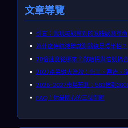
文章導覽
引言：我現場觀察到的液體感測革命
為什麼傳統液體感測器總是慢半拍？
20倍速度從哪來？微結構與信號耦
2027產業鏈大洗牌：化工、醫療、
2026-2027市場預測：563億到36
FAQ：你最關心的三個問題