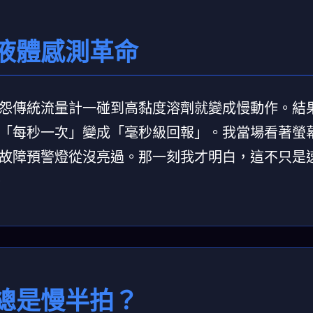
液體感測革命
怨傳統流量計一碰到高黏度溶劑就變成慢動作。結
「每秒一次」變成「毫秒級回報」。我當場看著螢
故障預警燈從沒亮過。那一刻我才明白，這不只是
。
總是慢半拍？