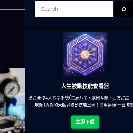
搜
尋
人生被動技能查看器
什麽的煩
結合全球4大玄學系統(生辰八字、紫微斗數、西方占星、印
吠陀)將你的天賦以被動技能呈現！簡單易懂!一目瞭然!
立即下載