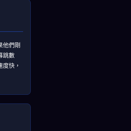
果他們剛
幕跳數
速度快，