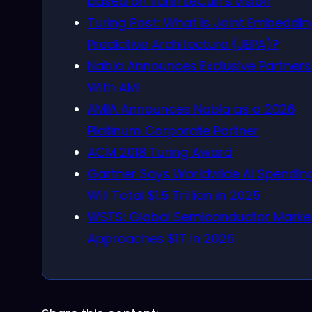
based on Yann LeCun’s vision
Turing Post: What is Joint Embeddin
Predictive Architecture (JEPA)?
Nabla Announces Exclusive Partners
With AMI
AMIA Announces Nabla as a 2026
Platinum Corporate Partner
ACM 2018 Turing Award
Gartner Says Worldwide AI Spendin
Will Total $1.5 Trillion in 2025
WSTS: Global Semiconductor Marke
Approaches $1T in 2026