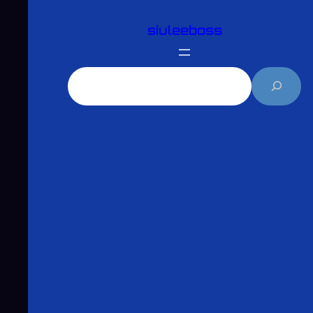
跳
siuleeboss
至
主
要
搜
內
尋
容