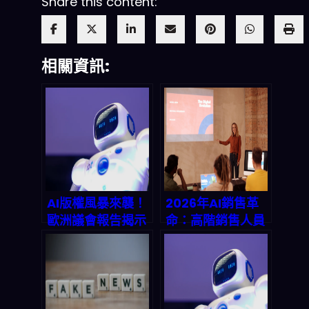
Share this content:
相關資訊:
AI版權風暴來襲！
2026年AI銷售革
歐洲議會報告揭示
命：高階銷售人員
2026年法律風險
如何用LLM碾壓傳
與兆美元市場的生
統對手？
存法則