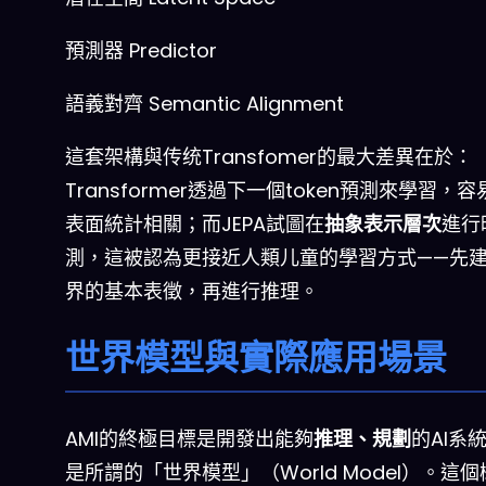
預測器
Predictor
語義對齊
Semantic Alignment
這套架構與传统Transfomer的最大差異在於：
Transformer透過下一個token預測來學習，
表面統計相關；而JEPA試圖在
抽象表示層次
進行
測，這被認為更接近人類儿童的學習方式——先
界的基本表徵，再進行推理。
世界模型與實際應用場景
AMI的終極目標是開發出能夠
推理、規劃
的AI系
是所謂的「世界模型」（World Model）。這