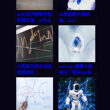
AI生成伊朗戰爭假
AI智能體大戰降
新聞狂潮：X平台
臨：xAI
深度伪造內容完全
Macrohard驟
解析
停，特斯拉
Digital Optimus
如何改寫2026自
動化遊戲規則？
当馬斯克推文成為
LeCun 豪擲十億
賭博標的：
美元：歐洲 AI 新
Polymarket如何
創 AMI Labs 如何
在2026年靠「
用「世界模型」顛
Elon 推數」賺
覆智慧機器人時
翻？
代？