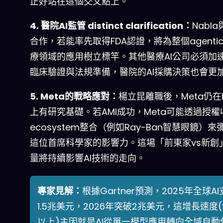
正好站在這個交叉點上。
4. 醫院AI監管 distinct clarification：
Nabla
合作，若能率先取得FDA認證，將為整個agentic
療領域的應用樹立標竿。其他醫療AI公司必須加
臨床驗證與法規準備，醫院的AI採購決策也會更
5. Meta的戰略應對：
楊立昆離職後，Meta仍在I-
上有研究基礎。若AMI成功，Meta可能透過授權
ecosystem整合（例如Ray-Ban智慧眼鏡）
這位首席科學家的影響力。這場「前東家vs新創
量將持續影響AI技術的走向。
專家見解：
根據Gartner預測，2025年全球A
1.5兆美元，2026年突破2兆美元，這增長速度(
以上)主因就是AI從單一模型應用轉向全域自動