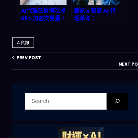
AI代理已悄悄吃掉
騰訊 x 智普 AI 代
66%加密交易量！
理革命：
2026年將引爆
OpenClaw 框架
「自主支付革命」
如何顛覆 2026 年
｜深度剖析
自動化產業鏈？
AI資訊
PREV POST
NEXT P
搜
尋