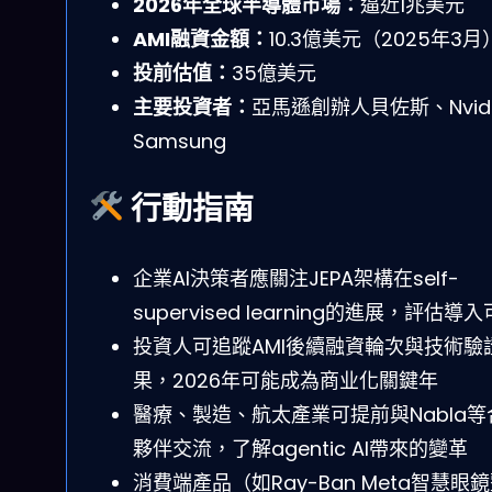
2026年全球半導體市場：
逼近1兆美元
AMI融資金額：
10.3億美元（2025年3月
投前估值：
35億美元
主要投資者：
亞馬遜創辦人貝佐斯、Nvid
Samsung
行動指南
企業AI決策者應關注JEPA架構在self-
supervised learning的進展，評估導
投資人可追蹤AMI後續融資輪次與技術驗
果，2026年可能成為商业化關鍵年
醫療、製造、航太產業可提前與Nabla等
夥伴交流，了解agentic AI帶來的變革
消費端產品（如Ray-Ban Meta智慧眼