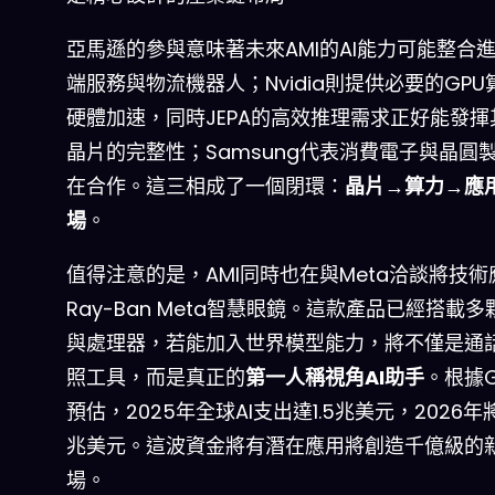
亞馬遜的參與意味著未來AMI的AI能力可能整合進
端服務與物流機器人；Nvidia則提供必要的GPU
硬體加速，同時JEPA的高效推理需求正好能發揮
晶片的完整性；Samsung代表消費電子與晶圓
在合作。這三相成了一個閉環：
晶片→算力→應
場
。
值得注意的是，AMI同時也在與Meta洽談將技術
Ray-Ban Meta智慧眼鏡。這款產品已經搭載
與處理器，若能加入世界模型能力，將不僅是通
照工具，而是真正的
第一人稱視角AI助手
。根據Ga
預估，2025年全球AI支出達1.5兆美元，2026年
兆美元。這波資金將有潛在應用將創造千億級的
場。