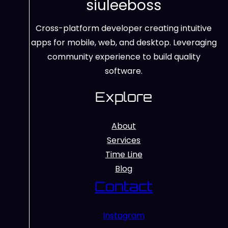
siuleeboss
Cross-platform developer creating intuitive
apps for mobile, web, and desktop. Leveraging
community experience to build quality
software.
Explore
About
Services
Time Line
Blog
Contact
Instagram