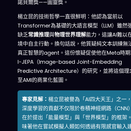
諾貝爾獎——圖靈獎。
楊立昆的技術哲學一直很鮮明：他認為當前以
Transformer為基礎的大語言模型（LLM）雖
缺乏
常識推理
與
物理世界理解
能力，這讓AI難以
境中自主行動。換句話說，他質疑純文本訓練無
真正智慧的agent。這份懷疑促使他在Meta時
I-JEPA（Image-based Joint-Embedding
Predictive Architecture）的研究，並將這個
至AMI的商業化藍圖。
專家見解：
楊立昆被譽為「AI四大天王」之一
深度學習的貢獻不仅限於卷積神經網路（CNN
在於提出「能量模型」與「世界模型」的框架
味著他在嘗試模擬人類如何透過有限感官輸入