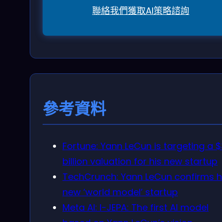
聯絡我們獲取AI策略諮詢
參考資料
Fortune: Yann LeCun is targeting a $
billion valuation for his new startup
TechCrunch: Yann LeCun confirms h
new ‘world model’ startup
Meta AI: I-JEPA: The first AI model