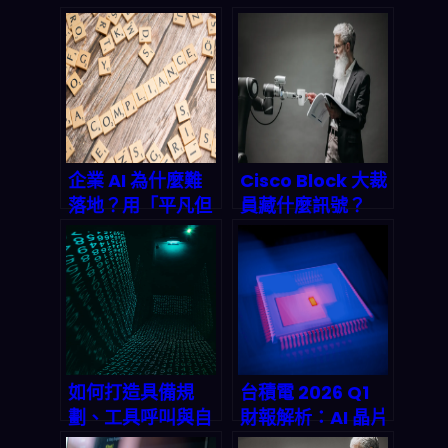
企業 AI 為什麼難
Cisco Block 大裁
落地？用「平凡但
員藏什麼訊號？
安全」的治理，才
2026 AI裁員潮來
換來可審計的大規
襲，你的飯碗還安
模部署
全嗎？
如何打造具備規
台積電 2026 Q1
劃、工具呼叫與自
財報解析：AI 晶片
我批判能力的進階
需求爆發，