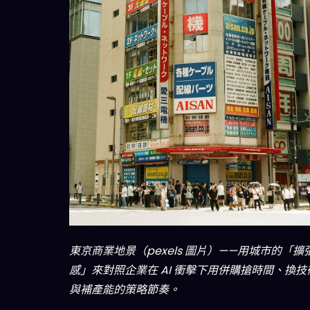
東京商業地景（pexels 圖片）——用城市的「擴
感」來對照企業在 AI 衝擊下用併購搶時間、換技
與補產能的策略節奏。