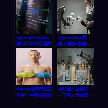
Agentic AI 系
5nm/3nm 成本
統？2026 終極實
升級將重塑下一輪
戰指南
半導體供應鏈？
OpenAI Codex
OpenClaw風
推出 $100/月程式
暴：騰訊×智譜
碼生成方案：
2026 trillion級AI
2026 企業開發工
代理革命，普通開
作流要怎麼接？
發者即將失業？
MASAI臨床試驗告
AI代理人怎麼從
訴你：AI輔助乳腺
「工具」升級成
X光影像到底會不
「企業內部員
會成為2026標
工」？2026 合