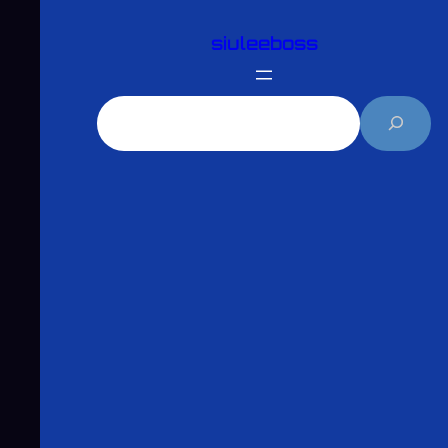
跳
siuleeboss
至
主
要
搜
內
尋
容