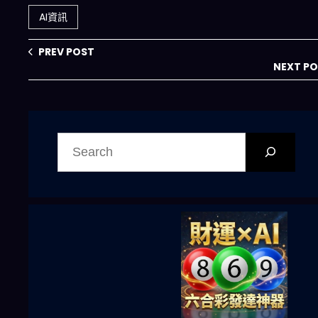
準？
規、責任與管理模
AI資訊
式全拆解
PREV POST
NEXT P
搜
尋