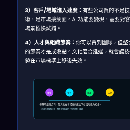
3）客戶/場域進入速度：
有些公司買的不是技
術，是市場接觸面。AI 功能要變現，需要對
場景極快試錯。
4）人才與組織節奏：
你可以買到團隊，但整
的節奏才是成敗點。文化磨合延遲，就會讓技
勢在市場標準上移後失效。
技術
交付
場域
人才
併購不是買公司，是買能在市場迭代速度下存活的能力組合。
（此圖表為概念示意，對應參考新聞的「賺取時間」邏輯）