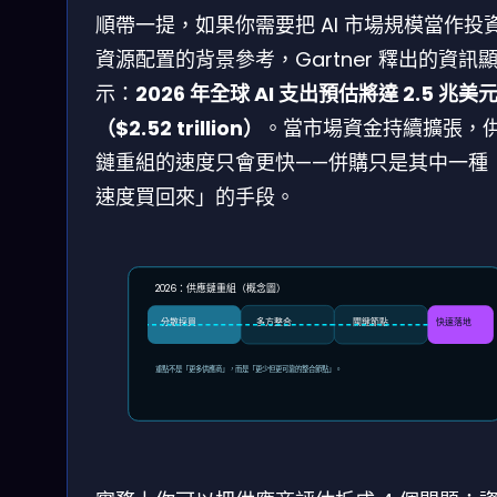
順帶一提，如果你需要把 AI 市場規模當作投
資源配置的背景參考，Gartner 釋出的資訊
示：
2026 年全球 AI 支出預估將達 2.5 兆美
（$2.52 trillion）
。當市場資金持續擴張，
鏈重組的速度只會更快——併購只是其中一種
速度買回來」的手段。
2026：供應鏈重組（概念圖）
分散採買
多方整合
關鍵節點
快速落地
重點不是「更多供應商」，而是「更少但更可靠的整合節點」。