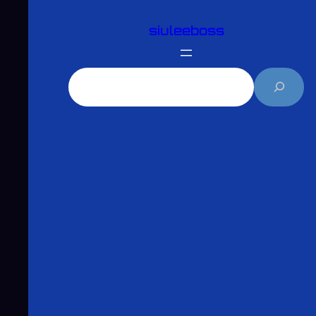
跳
siuleeboss
至
主
要
搜
內
尋
容