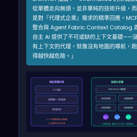
從單體走向無頭，並非單純的技術升級，而
是對『代理式企業』需求的精準回應。MC
整合與 Agent Fabric Context Catalog 
自主 AI 提供了不可或缺的上下文基礎——
有上下文的代理，就像沒有地圖的導航，跑
得越快越危險。」
傳統單體架構
無頭化架構
MCP Server 端點層
UI 介面層
資料清洗服務
治理策略服務
業務邏輯 + 資料管理
品質檢測服務
血緣追蹤服務
資料儲存層
Agent A
Agent B
Agent C
⚠ AI 代理需客製化連接器
⚠ 無標準化呼叫介面
✅ 零程式碼 · 標準 MCP 呼叫 · 即時調用