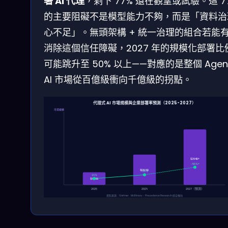
署 AI 代理
，剩下 77% 還在觀望或試驗。這 7
的主要阻礙不是模型能力不夠，而是「資料治
心不足」。無頭架構 + 統一治理的組合若能
消除這個信任障礙，2027 年的規模化部署比
可能跳升至 50% 以上——對應的是整個 Agent
AI 市場從百億級衝向千億級的拐點。
代理式 AI 市場規模與企業部署率預測（2025-2027）
市場規模
$294B+
~50%+
$120.6B
~35%
23%
$82.9B
2025
2026
2027（預測）
資料來源：Gartner、McKinsey、Precedence Research 綜合推估