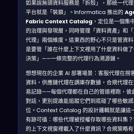
如果說無頭資料服務是「拆殼」，那統一代理
平台就是「裝鎖」。Informatica 推出的
Ag
Fabric Context Catalog
，定位是一個集
的治理與發現層，同時管理「資料資產」和「A
代理」兩個維度。這東西的野心不只是管資料
是要管「誰在什麼上下文裡用了什麼資料做了
決策」——一條完整的代理行為溯源鏈。
想想現在的企業 AI 部署場景：客服代理在撈
資料，供應鏈代理在調庫存數據，合規代理在
易記錄——每個代理都在自己的管道裡跑，彼
對話，更別提誰能追蹤它們到底碰了哪些敏感
位。Context Catalog 的設計邏輯就是讓這
有跡可循：哪些代理被授權存取哪些資料集？
的上下文視窗裡載入了什麼資訊？合規策略有