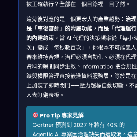
被正確執行？全部在一個目錄裡一目了然。
這背後對應的是一個更宏大的產業趨勢：
治理
是「事後審計」的附屬功能，而是「代理運行
的內建約束
。當 AI 代理的決策頻率從「每小
次」變成「每秒數百次」，你根本不可能靠人
審來維持合規，治理必須自動化、必須在代理
資料的瞬間同步生效。Informatica 把合規
蹤與權限管理直接嵌進資料服務層，等於是在
上加裝了即時閥門——壓力超標自動切斷，不
人去盯儀表板。
Pro Tip 專家見解
Gartner 預測到 2027 年將有 40% 的
Agentic AI 專案因治理缺失而遭取消。這