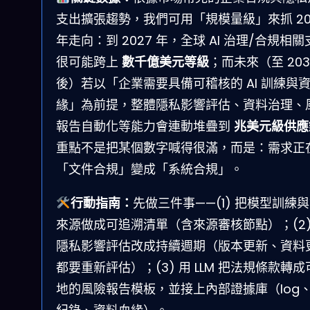
支出擴張趨勢，我們可用「規模量級」來抓 20
年走向：到 2027 年，全球 AI 治理/合規相關
很可能跨上
數千億美元等級
；而未來（至 203
後）若以「企業需要具備可稽核的 AI 訓練與
緣」為前提，整體隱私影響評估、資料治理、
報告自動化等能力會連動堆疊到
兆美元級供應
重點不是把某個數字喊得很滿，而是：需求正
「文件合規」變成「系統合規」。
行動指南：
先做三件事——(1) 把模型訓練
來源做成可追溯清單（含來源審核節點）；(2)
隱私影響評估改成持續週期（版本更新、資料
都要重新評估）；(3) 用 LLM 把法規條款轉成
地的風險報告模板，並接上內部證據庫（log