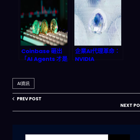
代理軍團的豪賭，
料市場＋聯邦學習
2027 年市值將翻
＋差分隱私，做出
倍？
更公平透明的 AI
搜尋與廣告
Coinbase 砸出
企業AI代理革命：
「AI Agents 才是
NVIDIA
加密貨幣未來」：
NemoClaw開放
2026 投資人該怎
平台如何重塑
麼選、又該避開什
2026年商業自動
AI資訊
麼坑？
化
PREV POST
NEXT P
搜