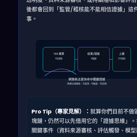
後都會回到「監管/稽核能不能相信證據」這
事。
TEE 運算
結果/證據
上鏈
可信環境
可驗證
不可竄改
網路執法更快命中關鍵證據
（對應合规稽核：可追溯、可驗證、可回溯）
Pro Tip（專家見解）：
就算你們目前不做
塊鏈，仍然可以先借用它的「證據思維」。
關鍵事件（資料來源審核、評估觸發、模型