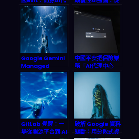
國exit：開源AI代
顛覆性AI藍圖：從
理如何觸礁數據隱
Gemini
私新規？
Unlimited到端對
端自動化，下一代
雲端Agentic革命
全解析
Google Gemini
中國平安把保險業
Managed
務「AI代理中心
Agents 深度拆
化」後，2026年
解：一次 API 呼叫
你該怎麼讀懂這盤
就能部署全自動 AI
棋？
代理，2026 代理
式經濟正式引爆
GitLab 覺醒：一
破解 Google 資料
場從開源平台到 AI
壟斷：用分散式資