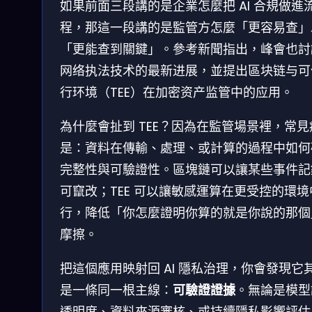
如果前面三段講的是企業怎麼把 AI 合規做進
程，那這一段講的是監管方怎麼「更容易查」
「更能查到關鍵」。參考新聞指出，峰會也討
网络执法技术的最新进展，並提出區块链与可
行环境（TEE）在加密资产监管中的应用。
為什麼會扯到 TEE？因為在監管場景裡，常見
是：資料在傳輸、處理、或計算的過程中如何
完整性與可驗證性。區塊鏈可以讓某些事件記
可竄改；TEE 可以讓敏感運算在更受控的環境
行，降低「你怎麼證明你算的就是你說的那個
摩擦。
把這個應用映射回 AI 隱私治理，你會發現它
是一條同一根主線：
可驗證證據
。無論是模型
透明度、資料來源審核、或持續隱私影響評估