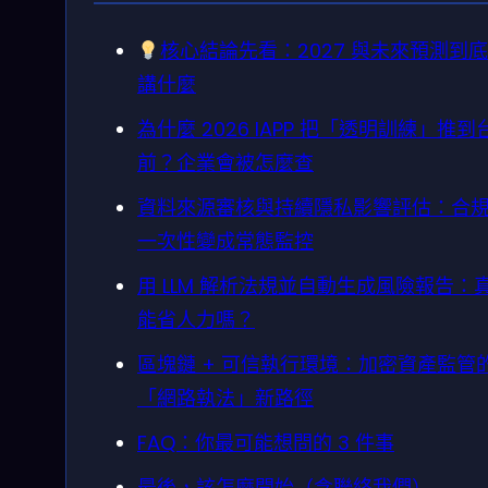
核心結論先看：2027 與未來預測到
講什麼
為什麼 2026 IAPP 把「透明訓練」推到
前？企業會被怎麼查
資料來源審核與持續隱私影響評估：合
一次性變成常態監控
用 LLM 解析法規並自動生成風險報告：
能省人力嗎？
區塊鏈 + 可信執行環境：加密資產監管
「網路執法」新路徑
FAQ：你最可能想問的 3 件事
最後，該怎麼開始（含聯絡我們）