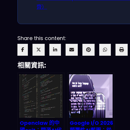
齊）
Share this content:
相關資訊:
Openclaw 的中
Google I/O 2026