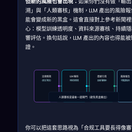
但新的風險也會出現：
如果你們沒有做「輸出
溯」與「人類審核」機制，LLM 產出的風險報
能會變成新的黑盒。這會直接對上參考新聞裡
心：模型訓練透明度、資料來源審核、持續隱
響評估。換句話說，LLM 產出的內容也得能被
證。
法規條款
LLM 解析
證據引用
風險報告
（原文/條文）
映射到情境
血緣/審核ID
可驗證版本
人類審核是最後一道閘門（避免黑盒輸出）
你可以把這套思路視為「合规工具要長得像審