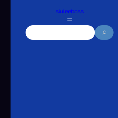
跳
siuleeboss
至
主
要
搜
內
尋
容