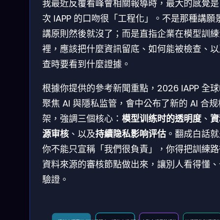
我最近反覆看峰會相關報導時，最大的感覺是
次 IAPP 的口吻很「工程化」。不是那種講願
講原則然後就沒了；而是直指企業在模型訓練
裡，應該把什麼資訊留底、如何能被檢查、以
查時要看到什麼證據。
根據你提供的參考新聞重點，2026 IAPP 全
聚焦 AI 與隱私监管，會中公布了新的 AI 合规
架，強調三個核心：
模型训练时的透明度
、
資
源审核
、以及
持續隐私影响评估
。翻成白話就
你不能只宣稱「我們很負責」，你得把訓練路
資料來源的審核節點做出來，讓別人看得懂、
驗證。