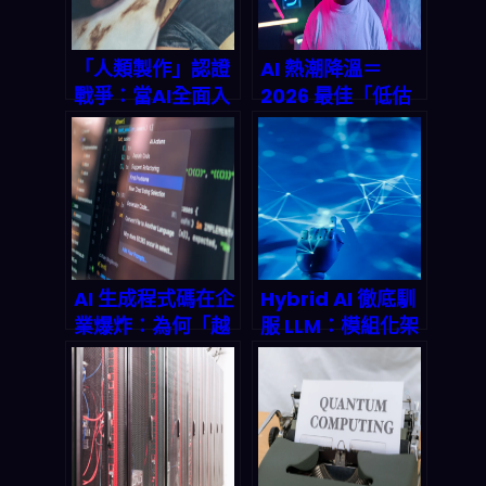
「人類製作」認證
AI 熱潮降溫＝
戰爭：當AI全面入
2026 最佳「低估
侵創作領域，八個
值買入」窗口？你
組織搶定下一個公
該怎麼判斷才不會
平貿易標章
接到接手盤
AI 生成程式碼在企
Hybrid AI 徹底馴
業爆炸：為何「越
服 LLM：模組化架
快寫越亂」？以及
構如何終結大型語
2026 年技術債務
言模型的幻覺亂象
如何被你反殺