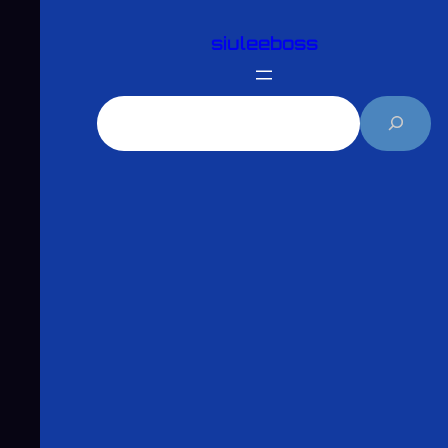
跳
siuleeboss
至
主
要
搜
內
尋
容