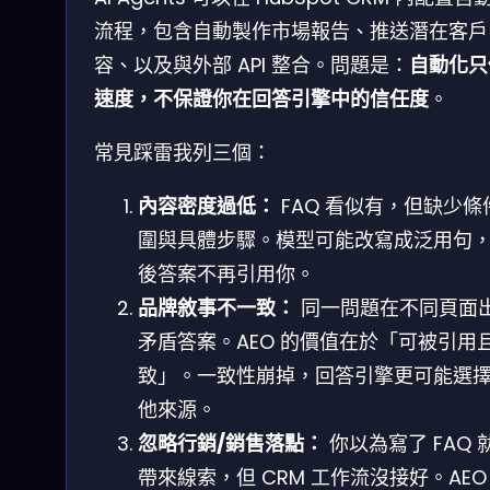
流程，包含自動製作市場報告、推送潛在客戶
容、以及與外部 API 整合。問題是：
自動化只
速度，不保證你在回答引擎中的信任度
。
常見踩雷我列三個：
內容密度過低：
FAQ 看似有，但缺少條
圍與具體步驟。模型可能改寫成泛用句
後答案不再引用你。
品牌敘事不一致：
同一問題在不同頁面
矛盾答案。AEO 的價值在於「可被引用
致」。一致性崩掉，回答引擎更可能選
他來源。
忽略行銷/銷售落點：
你以為寫了 FAQ 
帶來線索，但 CRM 工作流沒接好。AEO