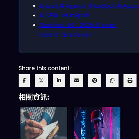
Breeze AI Agents（HubSpot AI Agen
AI CRM（HubSpot）
Stanford HAI：2026 AI Index
Report（Economy）
Share this content:
相關資訊: