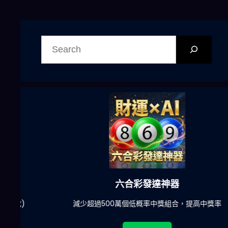
搜
尋
六合彩發達神器
陀)
減少超過500萬個低概率中獎組合，提高中獎率