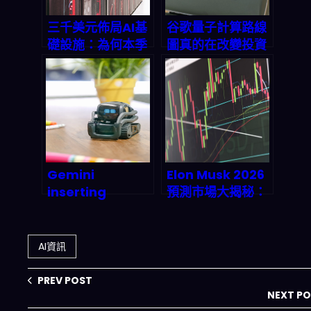
三千美元佈局AI基
谷歌量子計算路線
礎設施：為何本季
圖真的在改變投資
財報是2026年最
邏輯嗎？從 NISQ
關鍵的入場時機？
轉向 QPU＋QCC
的下一步
Gemini
Elon Musk 2026
inserting
預測市場大揭秘：
Workspace：
Polymarket 如
2026年企業工作
何讓全球用戶賭他
流程的深度AI整合
的每則推文？
AI資訊
實測與市場衝擊分
析
PREV POST
NEXT P