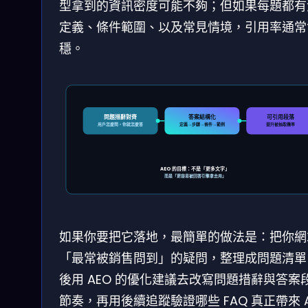
型拿到的資訊密度可能不夠；但如果每題都有
定義、條件範圍、以及常見情境，引用率通常
穩。
問題措辭對齊
答案結構化
可引用段落
用戶怎麼問，你就怎麼答
定義→步驟→條件→範例
提升被抽取機率
AEO 的目標：不是「更多文字」
而是「更容易被回答引擎拿去用」
如果你要把它落地，最簡單的做法是：把你網
「最常被銷售問到」的疑問，整理成問題清單
後用 AEO 的優化建議去改寫問題措辭與答案
節奏，再用後續追蹤驗證哪些 FAQ 真正帶來 A