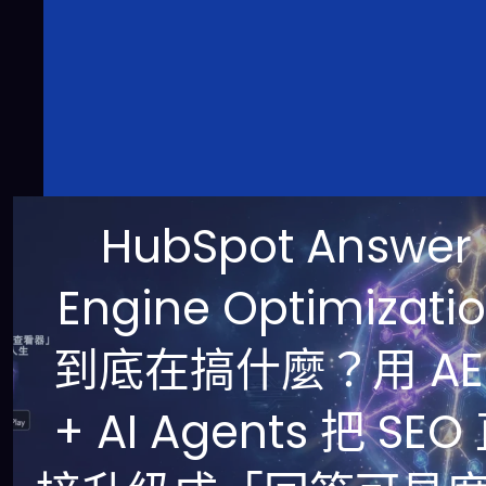
HubSpot Answer
Engine Optimizati
到底在搞什麼？用 AE
+ AI Agents 把 SEO