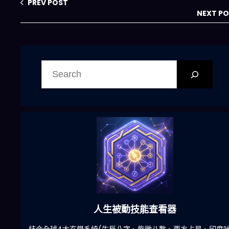
王？
PREV POST
NEXT P
搜
尋
六合彩發達神器