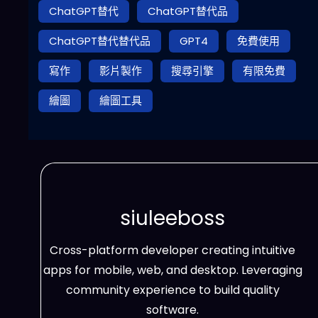
ChatGPT替代
ChatGPT替代品
ChatGPT替代替代品
GPT4
免費使用
寫作
影片製作
搜尋引擎
有限免費
繪圖
繪圖工具
siuleeboss
Cross-platform developer creating intuitive
apps for mobile, web, and desktop. Leveraging
community experience to build quality
software.