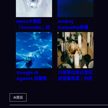
年重塑金融風險模
型與自動交易？
Meta大模型
Andrej
「Avocado」延
Karpathy跳槽
期內幕：2026 AI
Anthropic：AI安
軍備竞赛的關鍵轉
全陣營拿下最強大
折點
腦，矽谷人才爭奪
戰殺出一條血路
Google AI
川普將出席白宮記
Agents 深層解
者協會晚宴！你的
析：從搜尋框到萬
晚餐想好了嗎？
用助手的產業巨
「三餸一湯」智能
變，2026年智能
菜單讓你不再為吃
AI資訊
代理市場誰能為
飯發愁