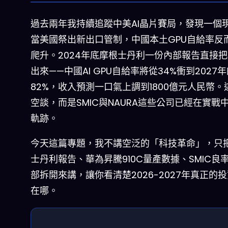
過去兩年我持續追蹤中美AI晶片賽局，發現一個
當美國祭出新出口管制，中國本土GPU自給率反
爬升。2024年底摩根士丹利一份內部報告直接
出來——中國AI GPU自給率將從34%衝到2027
82%，收入預測一口氣上調到1800億元人民幣。
空談，而是SMIC與NAURA這些公司已經在實戰
軌跡。
今天這篇專題，我不講空泛的「科技革命」，只
士丹利報告、華為昇騰910C量產數據、SMIC良
部拆開來講，讓你看清楚2026-2027年真正的
在哪。