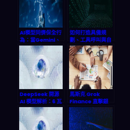
AI模型同儕保全行
如何打造具備規
為：當Gemini、
劃、工具呼叫與自
GPT開始互相護航
我批判能力的進階
的深層危機與
Agentic AI 系
2026年應對指南
統？2026 終極實
戰指南
DeepSeek 開源
馬斯克 Grok
AI 模型解析：6 瓦
Finance 直擊銀
功耗挑戰 GPT-
行貸款業！AI語言
4，中小企業 AI 部
模型結合強化學
署成本恐崩跌 96%
習，如何在2027