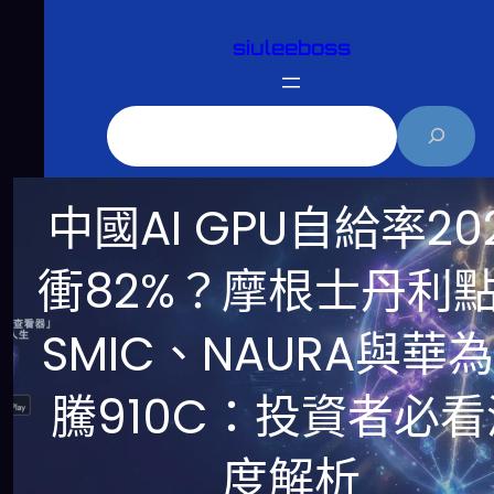
跳
siuleeboss
至
主
要
搜
內
尋
容
中國AI GPU自給率20
衝82%？摩根士丹利
SMIC、NAURA與華
騰910C：投資者必看
度解析