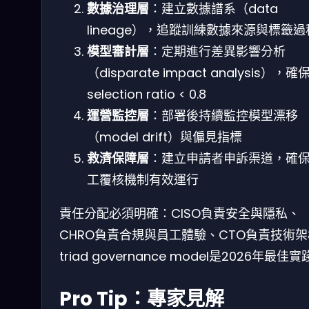
數據治理層
：建立數據譜系（data
lineage），追蹤訓練數據來源與標籤過
模型審計層
：定期進行差異影響分析
（disparate impact analysis），確
selection ratio < 0.8
運營監控層
：部署後持續監控模型漂移
（model drift）與偏見指標
救濟保障層
：建立申請者申訴渠道，確
工覆核機制有效運行
責任分配必須明確：CISO負責安全與隱私、
CHRO負責合規與員工體驗、CTO負責技術
triad governance model是2026年最佳
Pro Tip：專家見解