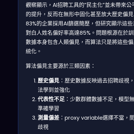
觀察顯示，AI招聘工具的”民主化”並未帶來公
的提升，反而在無形中固化甚至放大歷史偏見
83%的企業採用AI篩選簡歷，但研究顯示這些
對白人姓名偏好率高達85%。問題根源在於訓
數據本身包含人類偏見，而算法只是將這些偏
統化。
算法偏見主要源於三類因素：
歷史偏見
：歷史數據反映過去招聘歧視
法學到並強化
代表性不足
：少數群體數據不足，模型
準確學習
測量偏差
：proxy variable選擇不當，
歧視