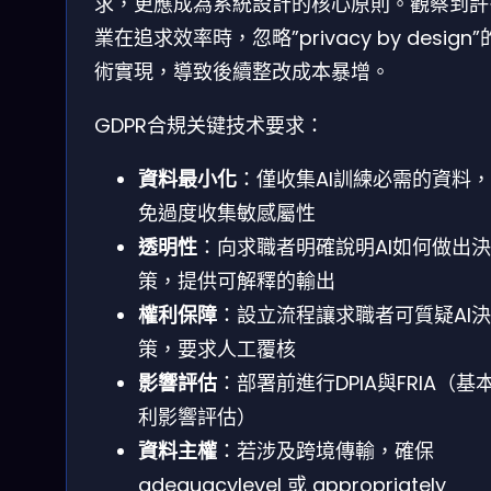
求，更應成為系統設計的核心原則。觀察到許
業在追求效率時，忽略”privacy by design
術實現，導致後續整改成本暴增。
GDPR合規关键技术要求：
資料最小化
：僅收集AI訓練必需的資料
免過度收集敏感屬性
透明性
：向求職者明確說明AI如何做出決
策，提供可解釋的輸出
權利保障
：設立流程讓求職者可質疑AI決
策，要求人工覆核
影響評估
：部署前進行DPIA與FRIA（基
利影響評估）
資料主權
：若涉及跨境傳輸，確保
adequacylevel 或 appropriately