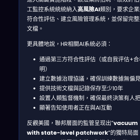
工監控系統統統納入
高風險AI
類別，要求企業
符合性評估、建立風險管理系統，並保留完整
文檔。
更具體地說，HR相關AI系統必須：
通過第三方符合性評估（或自我评估+合
明）
建立數據治理協議，確保訓練數據無偏
提供技術文檔與記錄保存至少10年
設置人類監督機制，確保最終決策有人
顯著告知使用者正在與AI互動
反觀美國，聯邦層面的監管呈现出”
vacuum
with state-level patchwork
“的獨特局面