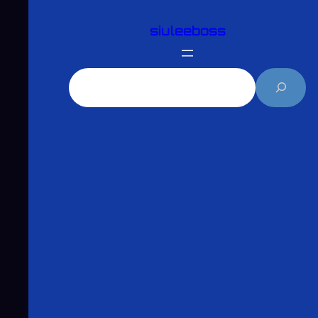
跳
siuleeboss
至
主
要
搜
內
尋
容