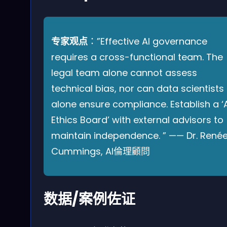
专家观点
：”Effective AI governance
requires a cross-functional team. The
legal team alone cannot assess
technical bias, nor can data scientists
alone ensure compliance. Establish a ‘
Ethics Board’ with external advisors to
maintain independence. ” —— Dr. René
Cummings, AI倫理顧問
数据/案例佐证