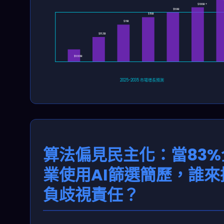
$100B+
$59B
$15B
$11B
$8.3B
$6.53B
2025-2035 市場增長預測
算法偏見民主化：當83%
業使用AI篩選簡歷，誰來
負歧視責任？