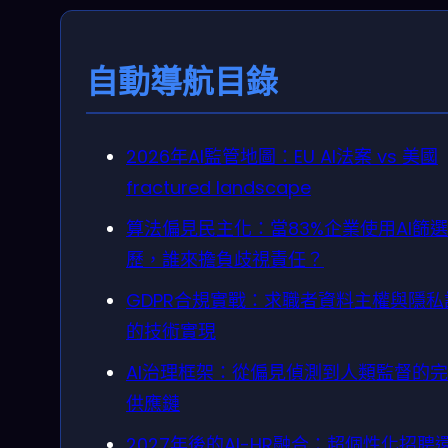
自動導航目錄
2026年AI監管地圖：EU AI法案 vs 美國
fractured landscape
算法偏見民主化：當83%企業使用AI篩
歷，誰來擔負歧視責任？
GDPR合規實戰：求職者資料主權與隱私
的技術實現
AI治理框架：從偏見偵測到人類監督的
供應鏈
2027年後的AI-HR融合：超個性化招聘