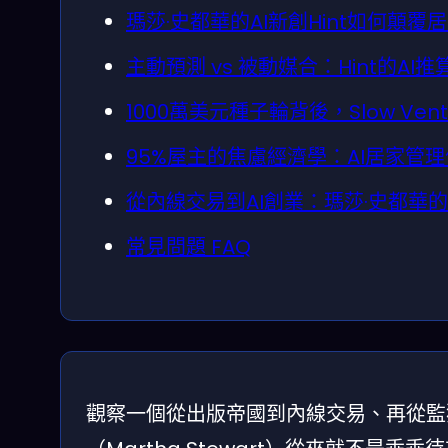
瑪莎·史都華的AI新創Hint如何顛
主動預測 vs 被動媒合：Hint的AI推
1000萬美元種子輪背後，Slow Ve
95%屋主的焦慮經濟學：AI居家管
從內線交易到AI創業：瑪莎·史都華
常見問題 FAQ
觀察一個從出版帝國到內線交易、再從監