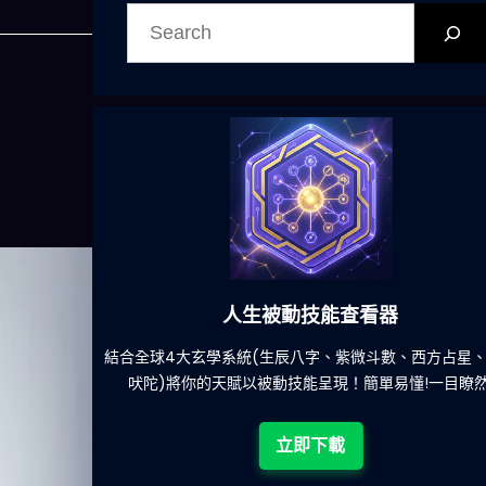
搜
尋
人生被動技能查看器
餐吃什麽的煩
結合全球4大玄學系統(生辰八字、紫微斗數、西方占星
吠陀)將你的天賦以被動技能呈現！簡單易懂!一目瞭然
立即下載