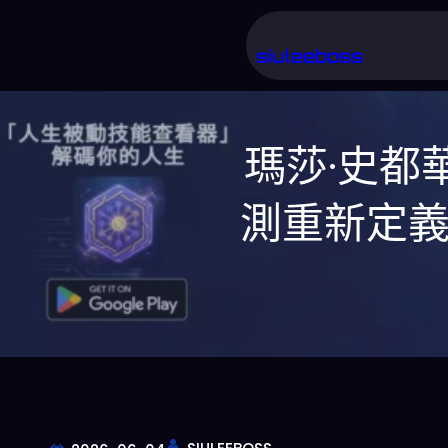
跳
至
siuleeboss
主
要
瑪莎·史都
內
容
測重新定義