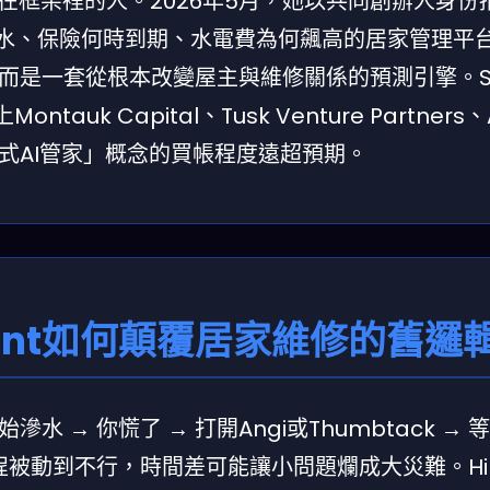
乖乖待在框架裡的人。2026年5月，她以共同創辦人身份
漏水、保險何時到期、水電費為何飆高的居家管理平
而是一套從根本改變屋主與維修關係的預測引擎。Sl
tauk Capital、Tusk Venture Partners、
式AI管家」概念的買帳程度遠超預期。
Hint如何顛覆居家維修的舊邏
→ 你慌了 → 打開Angi或Thumbtack → 
個流程被動到不行，時間差可能讓小問題爛成大災難。Hi