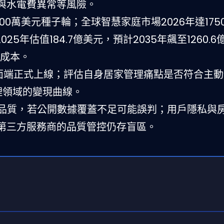
與水電費異常等風險。
領投1000萬美元種子輪；全球智慧家庭市場2026年達17
2025年估值184.7億美元，預計2035年飆至1260.
修成本。
與桌面端正式上線；評估自身居家管理痛點是否符合主
理領域的變現曲線。
據品質，若公開數據覆蓋不足可能誤判；用戶隱私與
第三方服務商的品質管控仍存盲區。