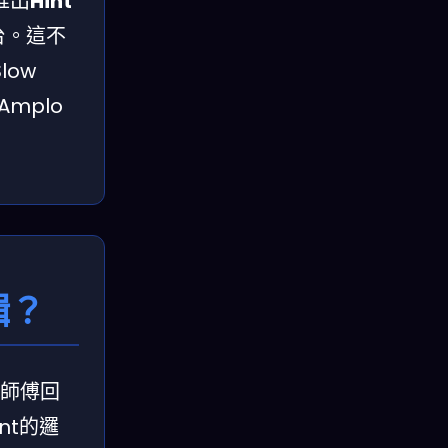
推出
Hint
台。這不
ow
Amplo
輯？
等師傅回
nt的邏