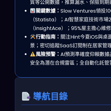
質等公開數據，推算漏水、保險到期
關鍵數據：
Slow Ventures
（Statista）；AI智慧家庭技術市場
（InsightAce）；95%屋主擔心維
行動指南：
關注Hint今夏iOS
景；密切追蹤SaaS訂閱制在居家管
風險預警：
AI預測準確度仰賴數
安全為潛在合規雷區；全自動化託管
導航目錄