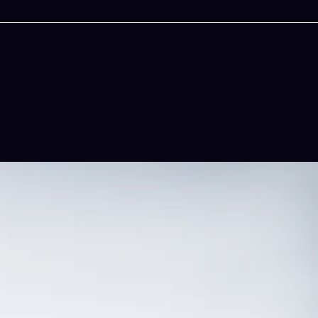
今晚吃什麽
一鍵配搭出三餸一湯的完美晚餐組合,以後免除晚
惱
立即下載