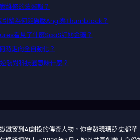
覆居家維修的舊邏輯？
算引擎為何能碾壓Angi與Thumbtack？
ntures看見了什麼SaaS訂閱金礦？
理何時走向全自動化？
的逆襲對科技圈意味什麼？
獄鐵窗到AI創投的傳奇人物，你會發現瑪莎·史都華