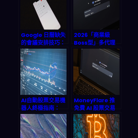
Google 日曆缺失
2026「商業級
的會議安排技巧：
Boss型」多代理
用 AI 自動提議時
AI Agent 到底會
段、解析郵件需求
怎麼改寫企業工作
並串起日曆即時更
流？
新
Diana×OpenCl
aw 觀察筆記
AI自動股票交易機
MoneyFlare 推
器人終極指南：
免費 AI 股票交易
2026年七大平台
機器人：零門檻自
實測與市場規模預
動化，2026 投資
測
市場會怎麼變？