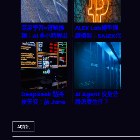
深度學習×符號推
ALEX Lab轉型通
理：AI 多小時解出
縮模型：$ALEX代
「十年前數學題」
幣回購燒毀機制與
意味著 2026 科學
2026年Stacks生
工程金融都要改寫
態價值前景
玩法？
DeepSeek 點將
AI Agent 沒身分
崔天奕：前 Jane
證怎麼信任？
Street 量化老兵
Infoblox與
執掌 Harness 團
GoDaddy聯手打
隊，代理式 AI 正
造DNS身份驗證新
AI資訊
在改寫金融市場的
標準，終結代理人