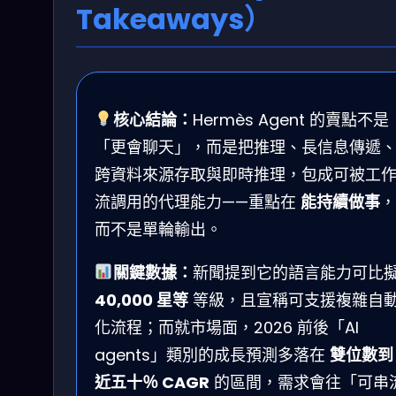
Takeaways）
核心結論：
Hermès Agent 的賣點不是
「更會聊天」，而是把推理、長信息傳遞
跨資料來源存取與即時推理，包成可被工
流調用的代理能力——重點在
能持續做事
，
而不是單輪輸出。
關鍵數據：
新聞提到它的語言能力可比
40,000 星等
等級，且宣稱可支援複雜自
化流程；而就市場面，2026 前後「AI
agents」類別的成長預測多落在
雙位數到
近五十％ CAGR
的區間，需求會往「可串