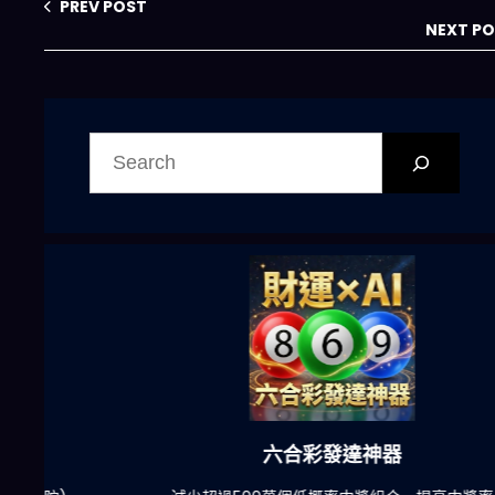
底層邏輯
偽造與數據污染亂
PREV POST
象
NEXT P
搜
尋
六合彩發達神器