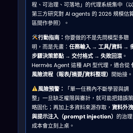
程、可治理、可落地」的代理系統集中（
第三方研究對 AI agents 的 2026 規模估
區間作參照）。
行動指南：
你要做的不是先問模型多聰
明，而是先畫：
任務輸入 → 工具/資料 → 
步驟決策節點 → 交付格式 → 失敗回滾
。
Hermès Agent 這種 API 型代理，適合從
風險流程（報表/摘要/資料整理）
開始接。
風險預警：
「單一任務內不斷學習與調
整」一旦缺乏權限與審計，就可能把錯誤
略固化；再加上多資料來源存取，
資料外
與提示注入（prompt injection）
的治理
成本會立刻上桌。