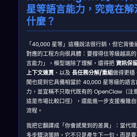
星等語言能力，究竟在解
什麼？
「40,000 星等」這種說法很行銷，但它背後
對應的工程方向很具體：要撐得住等級越高的
言能力」，模型端除了理解，還得把
資訊保
上下文連貫
、以及
長任務分解/重組
做得更穩
聞也提到它具備相當於 40,000 星等級的語言
力，並宣稱不只取代既有的 OpenClaw（注
這是市場比較口徑），還能進一步支援複雜自
流程。
我把它翻譯成「你會感覺到的差異」：當代理
多步驟決策時，它不只是產生下一句，而是要