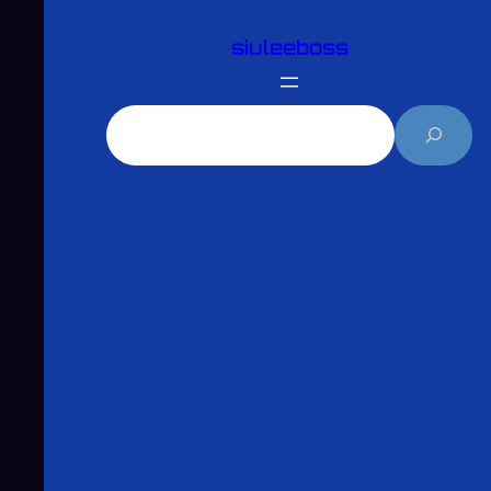
跳
siuleeboss
至
主
要
搜
內
尋
容