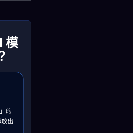
I 模
？
點」的
解放出