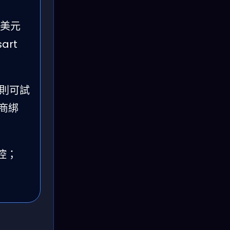
億美元
art
者則可試
應商綁
控；