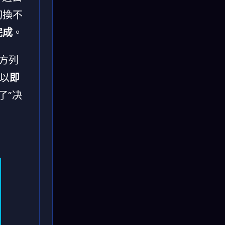
要切換不
完成
。
下方列
可以
即
了”决