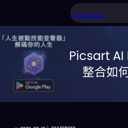
跳
至
siuleeboss
主
要
內
Picsart 
容
整合如何