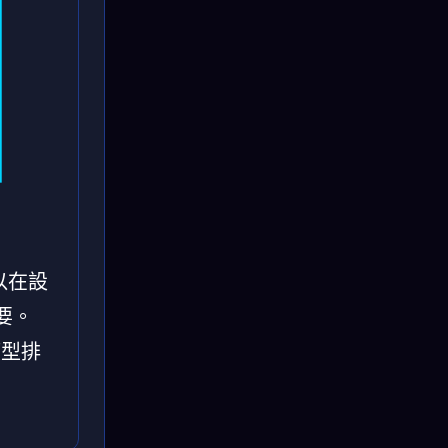
以在設
要。
 模型排