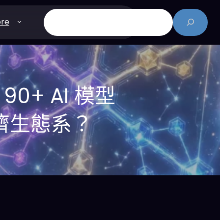
搜
re
尋
：90+ AI 模型
經濟生態系？