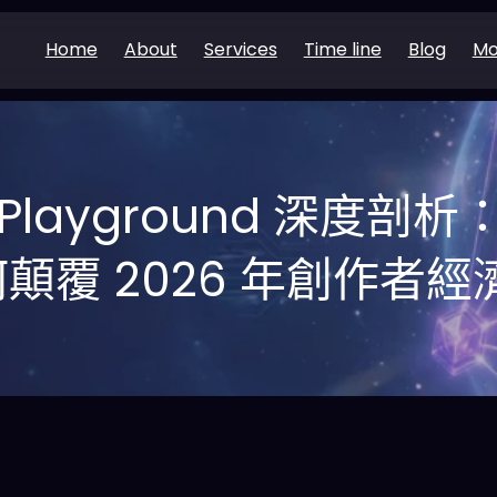
Home
About
Services
Time line
Blog
Mo
AI Playground 深度剖析
顛覆 2026 年創作者