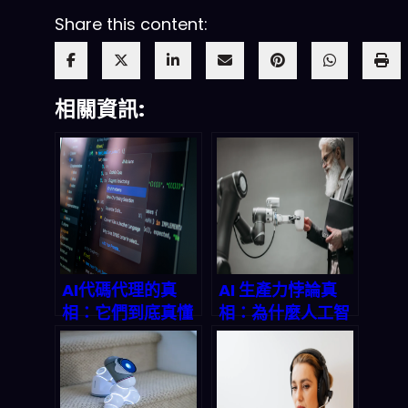
Share this content:
相關資訊:
AI代碼代理的真
AI 生產力悖論真
相：它們到底真懂
相：為什麼人工智
程式碼還是唬爛？
慧反而讓工作更複
2026年深度解析
雜？2026 年企業
防崩潰指南