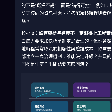
的不是“選擇不講”，而是“講得可控”。例如：
防守導向的資訊揭露、並搭配遷移時程與緩解
略。
拉扯 2：監管與標準進度不一定跟得上工程實
白皮書要求加快標準制定是合理的，但你會發
地時程常常取決於相容性與驗證成本。你需要
部建立一套治理機制：誰能決定升級？升級的
門檻是什麼？出問題要怎麼回滾？
透明揭露
標準與治理
防守導向、可控粒度
誰決定升級、門檻如何定
驗證測試
回滾策略
相容性/效能/向量覆蓋
避免一次換全盤爆