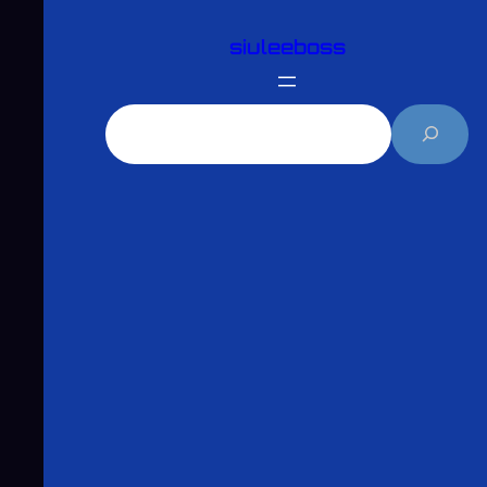
跳
siuleeboss
至
主
要
搜
內
尋
容