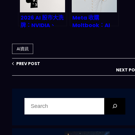
2026 AI 股市大洗
Meta 收購
牌：NVIDIA、
Moltbook：AI
Meta、
Agent 社交革命
Alphabet、
如何顛覆 2027 年
Tesla 誰是真領頭
的數字商業版圖？
AI資訊
羊？投資人必讀深
度解析
PREV POST
NEXT P
搜
尋