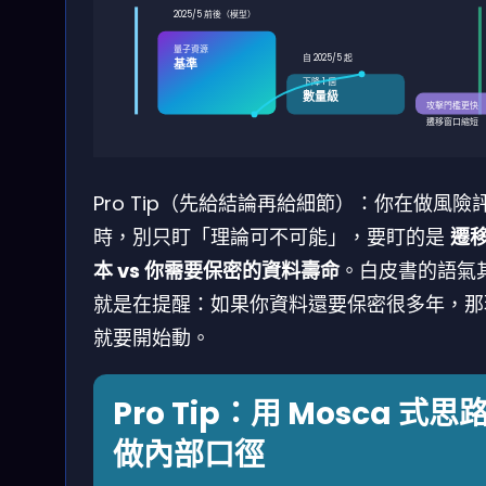
2025/5 前後（模型）
量子資源
自 2025/5 起
基準
下降 1 個
數量級
攻擊門檻更快
遷移窗口縮短
Pro Tip（先給結論再給細節）：你在做風險
時，別只盯「理論可不可能」，要盯的是
遷
本 vs 你需要保密的資料壽命
。白皮書的語氣
就是在提醒：如果你資料還要保密很多年，那
就要開始動。
Pro Tip：用 Mosca 式思
做內部口徑