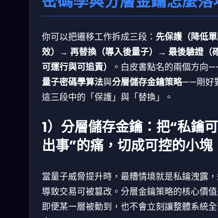
密碼學與分層金鑰怎麼落
你可以把遷移工作拆成三段：
先保護（降低單
效）→ 再替換（導入後量子）→ 最後驗證（
可運行與可追責）
。白皮書點名的兩個方向—
量子密碼學算法
與
分層儲存金鑰策略
——剛好
這三段中的「保護」與「替換」。
1）分層儲存金鑰：把“私鑰
出事”的痛，切成可控的小塊
當量子威脅提升時，最糟情境就是私鑰洩露，
導致交易可被篡改。分層金鑰策略的核心價值
即便某一層被動到，也不會立刻讓整體系統全