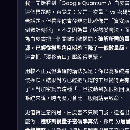
我一開始看到「Google Quantum AI 白皮
這個標題時，直覺是：又是一次量子 vs 密碼
老話題。但看完你會發現它比較像是「資安版
倒數計時器」。不是因為量子突然變魔法，而
為白皮書把一個關鍵訊號攤開：
破解所需的量
源，已經從模型角度明確下降了一個數量級
，
這會把「遷移窗口」壓縮得更緊。
用較不正式但準確的講法就是：你以為系統還
慢換鎖，結果對方已經把配鑰的工具變得更有
了。對加密貨幣這種「一旦被動到就很難回頭
系統來說，時間壓力會比一般網站更致命。
更值得注意的是，白皮書不只喊口號，還指出
麼做：
遷移到後量子密碼學算法
、採用
分層