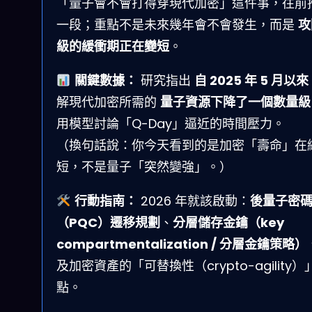
「量子會不會打得穿現代加密」這件事，往前
一段；重點不是未來幾年會不會發生，而是
攻
級的緩衝期正在變短
。
關鍵數據：
研究指出
自 2025 年 5 月以來
解現代加密所需的
量子資源下降了一個數量級
用模型討論「Q-Day」逼近的時間壓力。
（換句話說：你今天看到的是加密「壽命」在
短，不是量子「突然變強」。）
行動指南：
2026 年就該啟動：
後量子密
（PQC）遷移規劃
、
分層儲存金鑰（key
compartmentalization / 分層金鑰策略）
及加密資產的「可替換性（crypto-agility）
點。