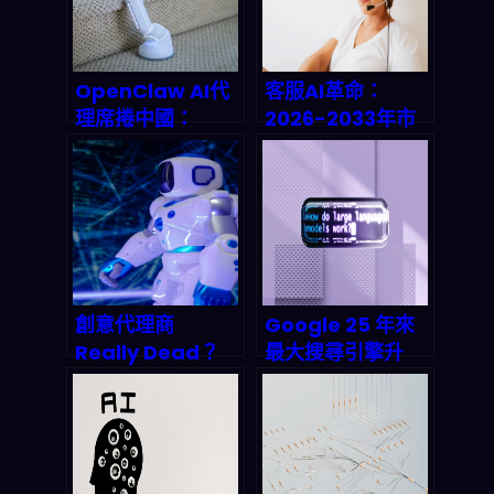
OpenClaw AI代
客服AI革命：
理席捲中國：
2026-2033年市
2026年自動化狂
场规模將狂飆135
潮背後的數據洩漏
億美元，企業被逼
與監管風暴
著「 human +
AI」雙打作戰
創意代理商
Google 25 年來
Really Dead？
最大搜尋引擎升
2026 年 AI 時代的
級：為什麼你的網
生存法則與轉型指
站現在就需要導入
南
AI 搜尋即服務？