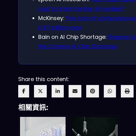
cost to train frontier AI models?
McKinsey:
The cost of compute pow
A $7 trillion race
Bain on AI Chip Shortage:
Prepare fo
the Coming AI Chip Shortage
Share this content:
相關資訊: