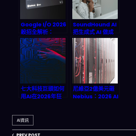
Google I/O 2026
SoundHound AI
殺招全解析：
把生成式 AI 做成
Gemini 3.5 會不
「可跑業務」的
會終結傳統搜尋引
Agentic 平台：
擎？開發者搶先看
2026 通訊與保險
懂 AI 搜尋的未來
客服自動化下一波
藍圖
怎麼接
七大科技巨頭如何
尼維亞2億美元砸
用AI在2026年狂
Nebius：2026 AI
吸2.08兆美元？
基础设施市场的
Magnificent
Game
Seven營收暴增的
Changer？深度
AI資訊
產業鏈真相
解析全栈AI云生态
战略
PREV POST