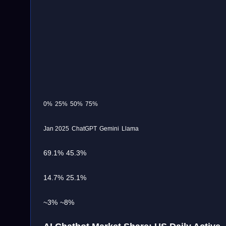
0%
25%
50%
75%
Jan 2025
ChatGPT
Gemini
Llama
69.1%
45.3%
14.7%
25.1%
~3%
~8%