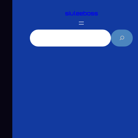
跳
siuleeboss
至
主
要
搜
內
尋
容