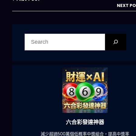
NEXT P
搜
尋
六合彩發達神器
陀)
減少超過500萬個低概率中獎組合，提高中獎率