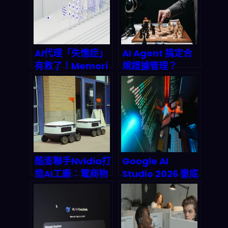
AI代理「失憶症」
AI Agent 搞定合
有救了！Memori
規證據管理？
Labs OpenClaw
Trustero 用多代
Plugin 如何讓多
理系統把審計成本
智能體系統記住該
砍半
記的事
酷澎聯手Nvidia打
Google AI
造AI工廠：電商物
Studio 2026 徹底
流的下一場算力革
評測：這波低代碼
命正在引爆
革命值得跟嗎？深
度解析、數據預測
與實戰攻略