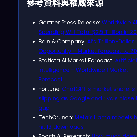
參考資料與權威來源
Gartner Press Release:
Worldwide A
Spending Will Total $2.5 Trillion in 2
Bain & Company:
AI’s Trillion-Dollar
Opportunity – Market forecast to 2
Statista AI Market Forecast:
Artificial
Intelligence – Worldwide | Market
Forecast
Fortune:
ChatGPT’s market share is
slipping as Google and rivals close 
gap
TechCrunch:
Meta’s Llama models 
hit 1B downloads
Epoch AI Research:
How much does 