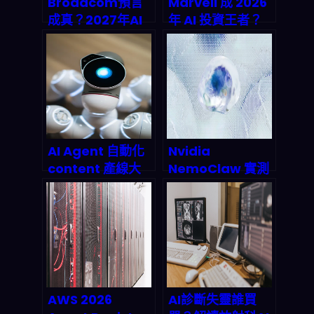
Broadcom預言
Marvell 成 2026
成真？2027年AI
年 AI 投資王者？
芯片市場破千億美
專家揭曉半導體黑
元，中小企業API
馬的躍升之路
成本恐迎來暴漲時
代
AI Agent 自動化
Nvidia
content 產線大
NemoClaw 實測
揭密：Global
觀察：2026 年 AI
Mofy
代理大戰開打，企
OpenClaw 整合
業自動化要怎麼接
如何顛覆 2026 內
招？
容產業鏈？
AWS 2026
AI診斷失靈誰買