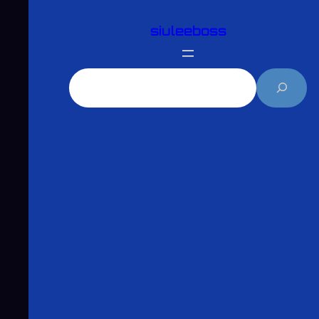
跳
siuleeboss
至
主
要
搜
內
尋
容