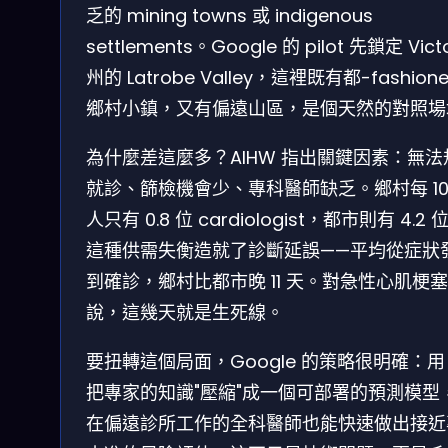
乏的 mining towns 或 indigenous
settlements。Google 的 pilot 先鎖定 Victo
州的 Latrobe Valley，這裡既有都-fashion
鄉村小鎮，又有偏遠山區，是個天然的對照場
為什麼差這麼多？AIHW 指出關鍵因素：無法
就診、篩檢機會少、專科醫師缺乏。鄉村每 10
人只有 0.8 位 cardiologist，都市則有 4.2 
這種供需失衡造就了診斷延誤——平均從症狀
到確診，鄉村比都市晚 11 天。對急性心肌梗
說，這幾天就是生死線。
要扭轉這個局面，Google 的策略很明確：用 
把專家的知識"壓縮"成一個可部署的預測模型
在偏遠診所工作的全科醫師也能快速做出接近