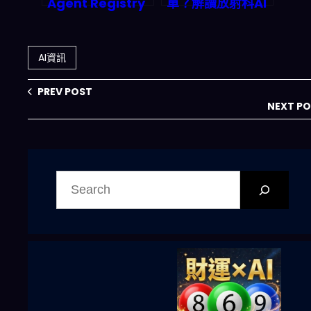
Agent Registry
單？解讀放射科AI
全面解析：自主 AI
跑法與法律责任的
代理如何 3 分鐘打
灰色地帶
造被動收入機器並
AI資訊
重塑企業自動化？
PREV POST
NEXT P
搜
尋