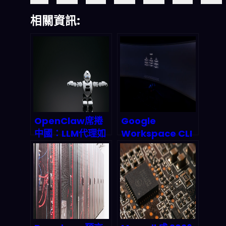
相關資訊:
OpenClaw席捲
Google
中國：LLM代理如
Workspace CLI
何重塑金融、電商
解鎖 AI Agent 革
與政府，又將如何
命：OpenClaw
被監管反噬？
如何重塑生產力
2026