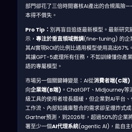
部門卻花了三倍時間審核AI產出的合規風險—
本得不償失。
Pro Tip：
別再盲目追逐最新模型。最新研究
示，
專注於垂直領域微調
(fine-tuning) 的
其AI實現ROI的比例比通用模型使用高出67%
其讓GPT-5處理所有任務，不如訓練懂你產
語的專屬模型。
市場另一個關鍵轉變是：AI從
消費者端(C端)
向
企業端(B端)
。ChatGPT、Midjourney
級工具的使用者增長趨緩，但企業對AI平台、
工作流、內部知識庫整合的需求卻呈爆炸式成
Gartner預測，到2026年，超過50%的企業
署至少一個
AI代理系統
(agentic AI)，能自