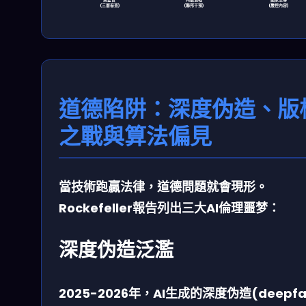
高監管
州級混戰
國家主導
(三層審查)
(聯邦干預)
(嚴控內容)
道德陷阱：深度伪造、版
之戰與算法偏見
當技術跑贏法律，道德問題就會現形。
Rockefeller報告列出三大AI倫理噩梦：
深度伪造泛濫
2025-2026年，AI生成的深度伪造(deepfa