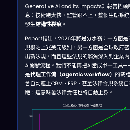
Generative AI and Its Impacts》報告搖
息：技術跑太快，監管跟不上，整個生態系統
發生
結構性裂痕
。
Report指出，2026年將是分水嶺：一方面是
規模站上兆美元級別，另一方面是全球政府密
出新法規，而且這些法規的觸角深入到企業內
AI開發流程。我們不能再把AI當成單一工具—
是
代理工作流（agentic workflow）
的載
會自動連上CRM、ERP、甚至法律合規系統自
跑，這意味著法律責任也將自動上身。
全球生成式AI市場規模 (十億美元)
1600