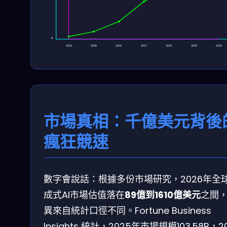
0
2024
2025
2026
2027
2028
2029
2030
市場真相：千億美元背後
瘋狂競速
數字會說話：根據多份市場研究，2026年全
成式AI市場估值落在
89億到1610億美元
之間
異來自統計口徑不同。Fortune Business
Insights 統計，2025年市場規模103.58B，2