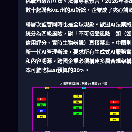
挑戰州級AI立法。法律專家預言，
2026年將
數十起聯邦vs.州的AI訴訟
，企業成了夾心餅
聯層次監管同時也是全球現象。歐盟AI法案將
統分為四級風險，對「不可接受風險」類（如
信用評分、實時生物辨識）直接禁止。中國則
新一代AI管理辦法，要求所有生成式AI服務
實
和內容溯源
。跨國企業必須構建多層合規架構
本可能吃掉AI預算的30%。
AI監管框架比較：歐盟 vs 美國 vs 中國
歐盟
美國
中國
安全
安全
隱私
安全
隱私
創新
隱私
創新
透明
創新
透明
透明