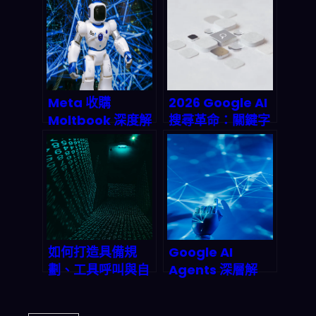
力：2026 投資人/
顛覆 2026 AI 市場
企業該怎麼看
版圖？
Meta 收購
2026 Google AI
Moltbook 深度解
搜尋革命：關鍵字
析：AI Agents 社
已死，你的 SEO
交革命如何點燃
策略還在用上古神
2026 自動化新紀
兵？
元？
如何打造具備規
Google AI
劃、工具呼叫與自
Agents 深層解
我批判能力的進階
析：從搜尋框到萬
Agentic AI 系
用助手的產業巨