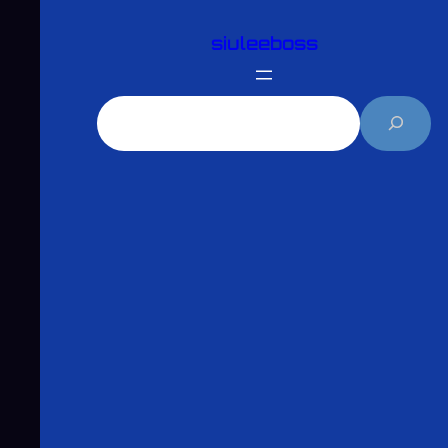
跳
siuleeboss
至
主
要
搜
內
尋
容