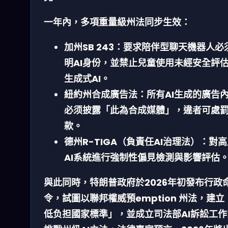
一年內，多項重量級州法同步生效：
加州SB 243
：要求陪伴型聊天機器人必
明AI身份，並禁止兒童使用未經安全評
生成式AI。
紐約州合成廣告法
：所有AI生成的廣告
必须披露「此為合成媒體」，違者可處
款。
德州R-TIGA（負責任AI治理法）
：對高
AI系統進行強制性偏見檢測與影響評估
與此同時，特朗普政府於2026年初發布行政
令，試圖以聯邦權威
預emption
州法，建立
低负担國家標準」，並成立司法部AI訴訟工作