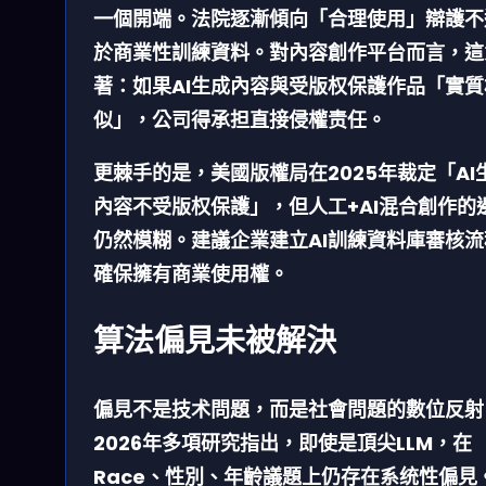
一個開端。法院逐漸傾向「合理使用」辯護不
於商業性訓練資料。對內容創作平台而言，這
著：如果AI生成內容與受版权保護作品「實質
似」，公司得承担直接侵權责任。
更棘手的是，美國版權局在2025年裁定「AI
內容不受版权保護」，但
人工+AI混合創作
的
仍然模糊。建議企業建立AI訓練資料庫審核流
確保擁有商業使用權。
算法偏見未被解決
偏見不是技术問題，而是
社會問題的數位反射
2026年多項研究指出，即使是頂尖LLM，在
Race、性別、年齡議題上仍存在系统性偏見