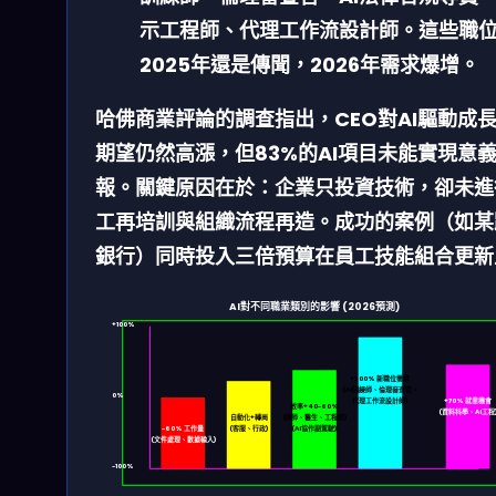
示工程師、代理工作流設計師。這些職
2025年還是傳聞，2026年需求爆增。
哈佛商業評論的調查指出，CEO對AI驅動成
期望仍然高漲，但
83%的AI項目未能實現意
報
。關鍵原因在於：企業只投資技術，卻未進
工再培訓與組織流程再造。成功的案例（如某
銀行）同時投入三倍預算在員工技能組合更新
AI對不同職業類別的影響 (2026預測)
+100%
+300% 新職位需求
(AI訓練師、倫理審查官、
0%
代理工作流設計師)
+70% 就業機會
效率+40-60%
(資料科學、AI工程
自動化+轉崗
(律師、醫生、工程師)
-60% 工作量
(客服、行政)
(AI協作副駕駛)
(文件處理、數據輸入)
-100%