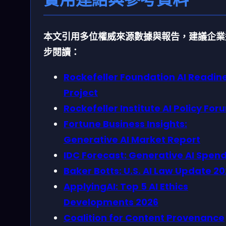
本文引用多位權威來源數據與報告，建議企業
步閱讀：
Rockefeller Foundation AI Readin
Project
Rockefeller Institute AI Policy For
Fortune Business Insights:
Generative AI Market Report
IDC Forecast: Generative AI Spen
Baker Botts: U.S. AI Law Update 2
ApplyingAI: Top 5 AI Ethics
Developments 2026
Coalition for Content Provenance