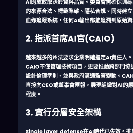
AI的成敗取決於資料品質。委員會需確保训练
的
來源合法、標籤準確、隱私合規
。同時建立
血缘追蹤系統，任何AI輸出都能追溯到原始資
2. 指派首席AI官(CAIO)
越來越多的州法要求企業明確指定AI責任人。
CAIO不僅管理技術項目，更要推動
跨部門協
設計倫理準則、並與政府溝通監管變動。CAI
直接向CEO或董事會匯報，展現組織對AI的
程度。
3. 實行分層安全架構
Single layer defense在AI時代已失效。