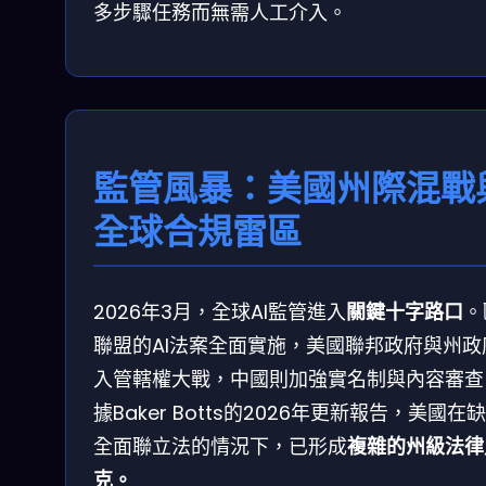
多步驟任務而無需人工介入。
監管風暴：美國州際混戰
全球合規雷區
2026年3月，全球AI監管進入
關鍵十字路口
。
聯盟的AI法案全面實施，美國聯邦政府與州政
入管轄權大戰，中國則加強實名制與內容審查
據Baker Botts的2026年更新報告，美國在
全面聯立法的情況下，已形成
複雜的州級法律
克。