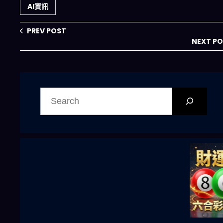
統？2026 終極實
變，2026年智能
AI資訊
戰指南
代理市場誰能為
王？
PREV POST
NEXT P
搜
尋