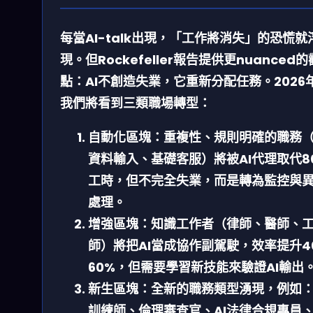
每當AI-talk出現，「工作將消失」的恐慌就
現。但Rockefeller報告提供更nuanced的
點：
AI不創造失業，它重新分配任務
。2026
我們將看到三類職場轉型：
自動化區塊
：重複性、規則明確的職務
資料輸入、基礎客服）將被AI代理取代8
工時，但
不完全失業
，而是轉為監控與
處理。
增強區塊
：知識工作者（律師、醫師、
師）將把AI當成
協作副駕駛
，效率提升4
60%，但需要學習新技能來驗證AI輸出
新生區塊
：全新的職務類型湧現，例如：
訓練師、倫理審查官、AI法律合規專員