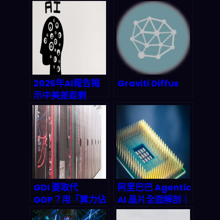
2026年AI報告揭
Graviti Diffus
示中美差距剩
2.7%：你必須掌
握的全球AI競合真
相
GDI 要取代
阿里巴巴 Agentic
GDP？用「算力佔
AI 晶片全面解剖｜
有」衡量 AI 經濟
邊緣推論革命能否