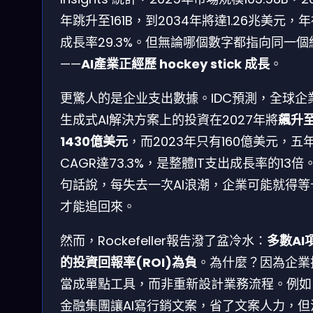
年跳升至161B，到2034年將達1.26兆美元，
成長率29.3%。但無論哪個數字都指向同一個
——
AI產業正經歷 hockey stick 成長
。
更驚人的是企业支出數據。IDC預測，全球企
生成式AI解決方案上的投資在2027年將
飆升
1430億美元
，而2023年只有160億美元，五
CAGR達73.3%，是整體IT支出成長率的13倍
句話說，每失去一次AI浪潮，企業可能就得等
才能追回來。
然而，Rockefeller報告潑了盆冷水：
多數AI
的投資回報率(ROI)為負
。為什麼？因為企業把
當成單點工具，而非重新設計業務流程。例如
金融集團讓AI寫行銷文案，省了文案人力，但