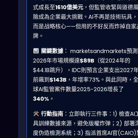
式成長至
1610億美元
，但監管收緊與道德
險成為企業最大挑戰。AI不再是技術玩具，
而是战略核心——但用的不好反而炸掉自家
牌。
關鍵數據
： marketsandmarkets預測
2026年市場規模達
$89B
（從2024年的
$44.1B跳升），IDC則預言企業支出2027
前飆到
$143B
，年增率73%。與此同時，
球AI監管案件數量2025-2026增長了
340%
。
行動指南
：立即執行三件事：1) 檢查AI
具訓練數據來源，避免版權炸弹；2) 部署
度伪造檢測系統；3) 指派首席AI官(CAIO)