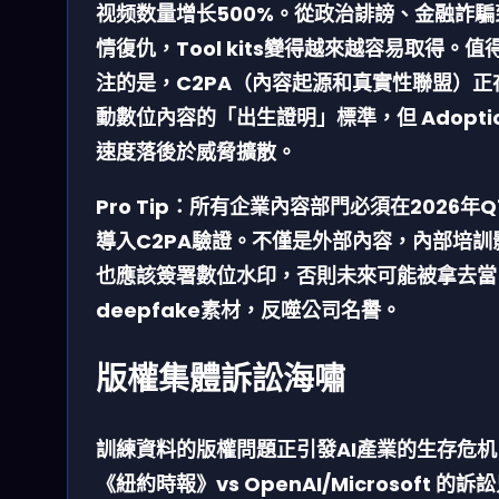
视频数量增长
500%
。從政治誹謗、金融詐騙
情復仇，Tool kits變得越來越容易取得。值
注的是，
C2PA（內容起源和真實性聯盟）
正
動數位內容的「出生證明」標準，但 Adopti
速度落後於威脅擴散。
Pro Tip：
所有企業內容部門必須在2026年Q
導入
C2PA驗證
。不僅是外部內容，內部培訓
也應該簽署數位水印，否則未來可能被拿去當
deepfake素材，反噬公司名譽。
版權集體訴訟海嘯
訓練資料的版權問題正引發AI產業的
生存危机
《紐約時報》vs OpenAI/Microsoft 的訴