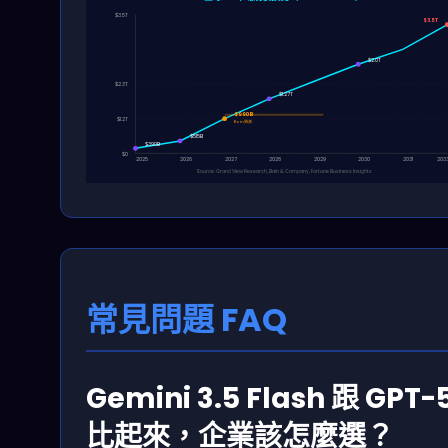
$3.5T
$3.5T
$2.0T
$2.3T
$1.27T
$990B
$1.2T
Bain預測
$515B
$390B
$0
2025
2026
2027
2028
2029
2030
2031
203
Source: Grand View Research, Bain & Company, Fortune Business Insights
常見問題 FAQ
Gemini 3.5 Flash 跟 GPT-
比起來，企業該怎麼選？