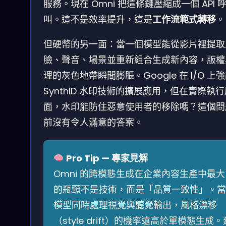
服務。現在 Omni 把這條鏈壓縮成一個 API 
叫。這不是效率提升，這是
工作流範式轉移
。
但硬幣的另一面：當一個模型能從影片裡提取
臉、聲音、場景並重新組合生成新內容，版權
理的灰色地帶瞬間膨脹。Google 在 I/O 上
SynthID 水印技術的擴展應用，但在實際執行
面，水印能防住惡意使用者的移除嗎？這個問
前沒有令人滿意的答案。
Pro Tip — 專家見解
Omni 的跨模態生成在企業內容生產中最大
的瓶頸不是技術，而是「品質一致性」。當
模型同時處理視覺與聽覺輸出，風格漂移
（style drift）的機率遠高於單模態生成。