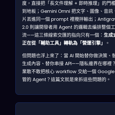
度，直接把「長文件理解 + 即時推理」的門
到地板；Gemini Omni 把文字、圖像、音訊
片丟進同一個 prompt 裡攪拌輸出；Antigrav
2.0 則讓開發者用 Agent 的邏輯去編排整個
流——這三條線索交匯的指向只有一個：
生成式
正在從「輔助工具」轉軌為「營運引擎」
。
但問題也浮上來了：當 AI 開始替你做決策、
生成內容、替你串接 API——隱私邊界在哪裡
業敢不敢把核心 workflow 交給一個 Google
管的 Agent？這篇文就是來拆這些問題的。