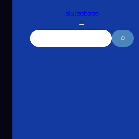
跳
siuleeboss
至
主
要
搜
內
尋
容