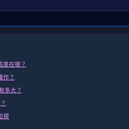
到底差在哪？
運作？
擊有多大？
用？
忽視