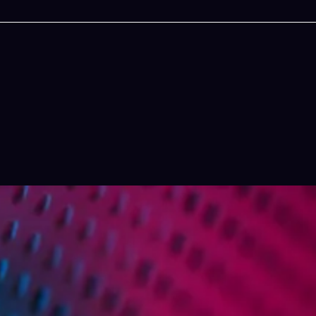
今晚吃什麽
人生
一湯的完美晚餐組合,以後免除晚餐吃什麽的煩
結合全球4大玄學系統(
惱
吠陀)將你的天賦以
立即下載