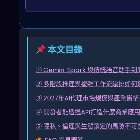
本文目錄
① Gemini Spark 與傳統語音助手
② 多階段推理與複雜工作流編排如何
③ 2027年AI代理市場規模與產業衝
④ 開發者能透過API打造什麼商業應
⑤ 隱私、倫理與生態鎖定的風險不可