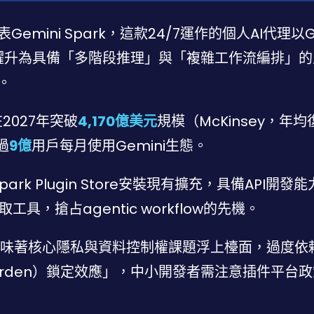
發表Gemini Spark，這款24/7運作的個人AI代理以G
手躍升為具備「多階段推理」與「複雜工作流編排」
。
2027年突破
4,170億美元
規模（McKinsey，年
過
9億
用戶每月使用Gemini生態。
rk Plugin Store安裝現有擴充，具備API開發
，搶占agentic workflow的先機。
合意味著核心隱私與資料控制權課題浮上檯面，過度依
garden）鎖定效應」，中小開發者需注意插件平台