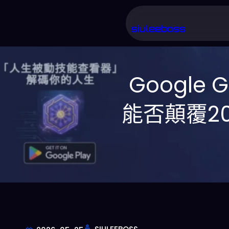
跳
至
siuleeboss
主
要
Google 
內
容
能否顛覆2