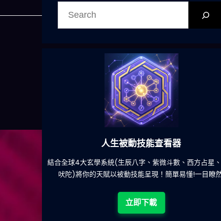
搜
尋
被動技能查看器
六合彩
生辰八字、紫微斗數、西方占星、印度
減少超過500萬個低概
被動技能呈現！簡單易懂!一目瞭然!
立即
立即下載