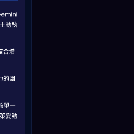
emini
的主動執
均復合增
能力的團
賴單一
政策變動