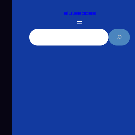
跳
siuleeboss
至
主
要
搜
內
尋
容