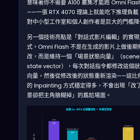
意味著你不需要 A100 叢集才能跑 Omni Flas
——一張 RTX 4070 理論上就能吃下推理負
對中小型工作室和個人創作者是巨大的門檻降
另一個技術亮點是「對話式影片編輯」的實現
式。Omni Flash 不是在生成的影片上做後期
改，而是維持一個「場景狀態向量」（scene
state vector），每次對話指令都修改這個
向量，然後從修改後的狀態重新渲染——這比
的 Inpainting 方式穩定得多，不會出現「改
景卻把主角臉糊掉」的尷尬場面。
延遲 vs. GPU 記憶體消耗 — 多模型對照
Sora
42s
Omni Pro*
Runway Gen-3
22s
28s
延遲（秒）
Veo 3.1