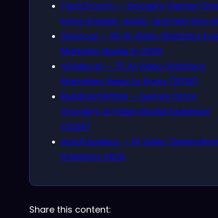
TechCrunch — Google’s Gemini Om
turns images, audio, and text into v
Genra.ai — 50 AI Video Statistics Ev
Marketer Needs in 2026
Vivideo.ai — 75 AI Video Statistics
Marketers Need to Know (2026)
BuildFastWithAI — Gemini Omni:
Google’s AI Video Model Explained
(2026)
AutoFaceless — AI Video Generatio
Statistics 2026
Share this content: