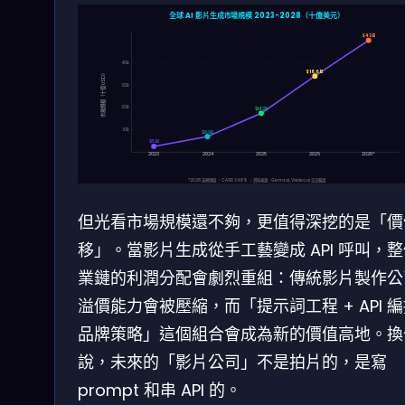
全球 AI 影片生成市場規模 2023-2028（十億美元）
$42B
40B
$18.6B
市場規模（十億 USD）
30B
20B
$14.2B
10B
$8.9B
$5.1B
2023
2024
2025
2026
2028*
*2028 為預測值 ｜ CAGR 34.8% ｜ 資料來源：Genra.ai, Vivideo.ai 交叉驗證
但光看市場規模還不夠，更值得深挖的是「價
移」。當影片生成從手工藝變成 API 呼叫，
業鏈的利潤分配會劇烈重組：傳統影片製作公
溢價能力會被壓縮，而「提示詞工程 + API 編
品牌策略」這個組合會成為新的價值高地。換
說，未來的「影片公司」不是拍片的，是寫
prompt 和串 API 的。