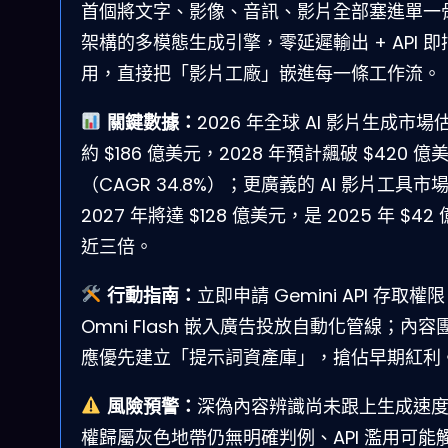
首個將文字、影像、音訊、影片全部塞進單一
架構的多模態生成引擎，零延遲輸出 + API 即
用，直接把「影片工廠」嵌進每一條工作流。
關鍵數據：
2026 年全球 AI 影片生成市場
約 $186 億美元，2028 年預計飆破 $420 億
（CAGR 34.8%）；更廣義的 AI 影片工具市
2027 年將達 $128 億美元，是 2025 年 $42
近三倍。
行動指南：
立即申請 Gemini API 存取權
Omni Flash 嵌入廣告投放自動化管線；內容
應優先建立「提示詞資產庫」，搶佔早期紅利
風險預警：
深偽內容辨識尚未跟上生成速
權歸屬灰色地帶仍無明確判例、API 濫用可能