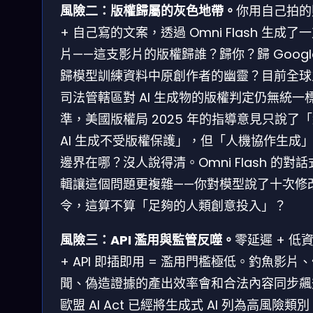
風險二：版權歸屬的灰色地帶。
你用自己拍的
+ 自己寫的文案，透過 Omni Flash 生成了
片——這支影片的版權歸誰？歸你？歸 Googl
歸模型訓練資料中原創作者的幽靈？目前全球
司法管轄區對 AI 生成物的版權判定仍無統一
準，美國版權局 2025 年的指導意見只說了
AI 生成不受版權保護」，但「人機協作生成
邊界在哪？沒人說得清。Omni Flash 的對
輯讓這個問題更複雜——你對模型說了十次修
令，這算不算「足夠的人類創意投入」？
風險三：API 濫用與監管反噬。
零延遲 + 低
+ API 即插即用 = 濫用門檻極低。釣魚影片
聞、偽造證據的產出效率會和合法內容同步飆
歐盟 AI Act 已經將生成式 AI 列為高風險類