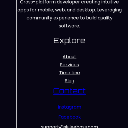
Cross-platform developer creating intuitive
apps for mobile, web, and desktop. Leveraging
community experience to build quality
software.
Explore
About
Services
Time Line
Blog
Contact
Instagram
Facebook
support@siuleeboss.com