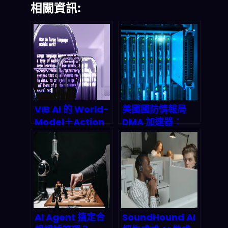
相關資訊:
VIB AI 的 World-
美國國防情報局
Model＋Action
DMA 加速器：
Agents：2026
2026 年聯邦 AI 擴
企業怎麼把「會做
散的幕後推手與兆
事」的代理串進流
美元商機
程？
AI Agent 搞定合
SoundHound AI