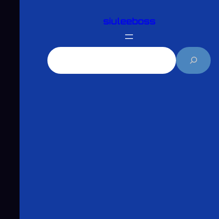
跳
siuleeboss
至
主
要
搜
內
尋
容