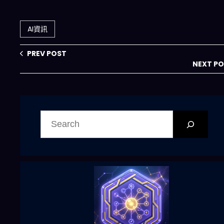
何看似「省
Google「創造一
GPU」，上線後卻
切」模型如何翻轉
卡在記憶體？
AI 影片生成賽局
AI資訊
2026 邊緣推理的
真實取捨
PREV POST
NEXT P
搜
尋