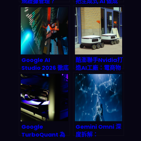
規證據管理？
把生成式 AI 做成
Trustero 用多代
「可跑業務」的
理系統把審計成本
Agentic 平台：
砍半
2026 通訊與保險
客服自動化下一波
怎麼接
Google AI
酷澎聯手Nvidia打
Studio 2026 徹底
造AI工廠：電商物
評測：這波低代碼
流的下一場算力革
革命值得跟嗎？深
命正在引爆
度解析、數據預測
與實戰攻略
Google
Gemini Omni 深
TurboQuant 為
度拆解：