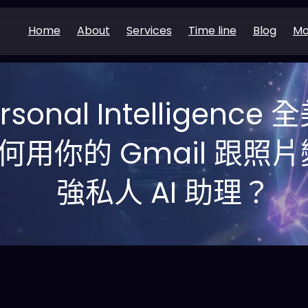
Home
About
Services
Time line
Blog
Mo
ersonal Intelligen
如何用你的 Gmail 跟照片
強私人 AI 助理？