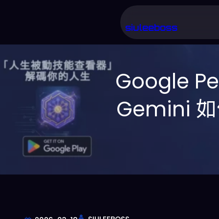
跳
至
siuleeboss
主
要
Google P
內
容
Gemini 