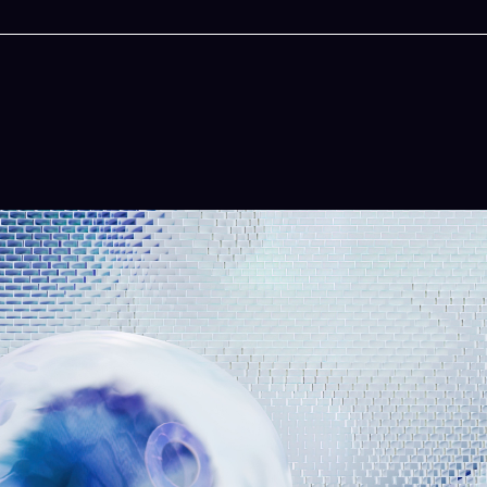
今晚吃什麽
一鍵配搭出三餸一湯的完美晚餐組合,以後免除晚
惱
立即下載