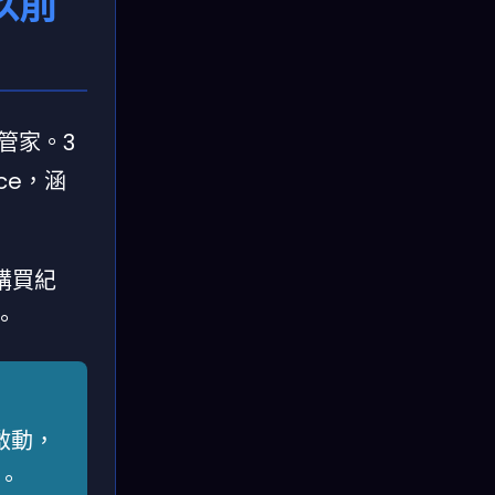
跟以前
管家。3
nce，涵
購買紀
。
啟動，
。