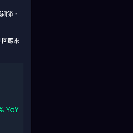
屬細節，
型回應來
% YoY