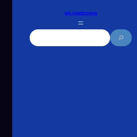
跳
siuleeboss
至
主
要
搜
內
尋
容