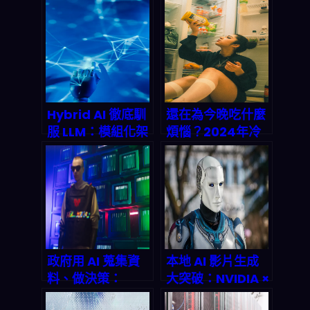
萬：2026 開源版
驗室據點？3個不
圖怎麼重排？對產
為人知的商業佈局
業鏈的長尾衝擊
解析
Hybrid AI 徹底馴
還在為今晚吃什麼
服 LLM：模組化架
煩惱？2024年冷
構如何終結大型語
冻食材大作战：用
言模型的幻覺亂象
对方法，晚餐决策
不再难
政府用 AI 蒐集資
本地 AI 影片生成
料、做決策：
大突破：NVIDIA ×
2026 年你該怎麼
ComfyUI 如何顛