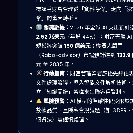
標誌著財富管理從「資料存儲」走向「決
擎」的重大轉折。
關鍵數據：
2026 年全球 AI 支出預計
2.52 兆美元
（年增 44%）；財富管理 AI
規模將突破
150 億美元
；機器人顧問
（Robo-advisor）市場預計達到
133.9
元
至 2035 年。
行動指南：
財富管理業者應優先評估
文件處理流程，導入智能文件解析技術，
立「知識圖譜」架構來串聯客戶資料。
風險預警：
AI 模型的準確性仍受限於
數據品質，且隱私合規議題（如 GDPR、
個資法）需謹慎處理。