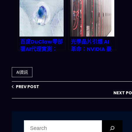
看「效率」背後的
覆遊戲資產生產
隱私與供應鏈風
線？
險？
百度DuClaw零部
光學晶片引爆 AI
署AI代理實測：
革命：NVIDIA 豪
2026企業智能化
砸 400 億美元背
新賽道深度剖析
後的戰略密碼與
2026 市場版圖
AI資訊
PREV POST
NEXT P
搜
尋