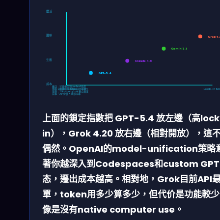
靈活
遷移
Grok 4.
Gemini 3.1
生態
Claude 4.6
GPT-5.4
成本
靈活：可選模型和context長度
Lock-in Max
Lock-in Mi
遷移：數據和prompt portability
生態： third-party tool 整合廣度
成本：API定價 + 隱形成本
上面的鎖定指數把 GPT-5.4 放左邊（高lock
in），Grok 4.20 放右邊（相對開放），這
偶然。OpenAI的model-unification策
著你越深入到Codespaces和custom GP
态，遷出成本越高。相對地，Grok目前API
單，token用多少算多少，但代价是功能較
像是沒有native computer use。