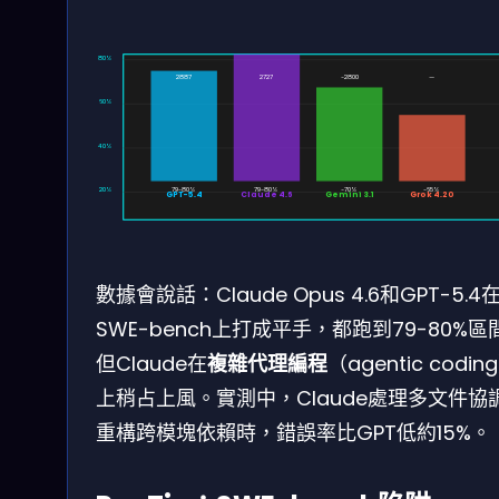
80%
2887
2727
~2800
—
60%
40%
20%
79-80%
79-80%
~70%
~65%
GPT-5.4
Claude 4.6
Gemini 3.1
Grok 4.20
數據會說話：Claude Opus 4.6和GPT-5.4
SWE-bench上打成平手，都跑到79-80%區
但Claude在
複雜代理編程
（agentic codin
上稍占上風。實測中，Claude處理多文件協
重構跨模塊依賴時，錯誤率比GPT低約15%。