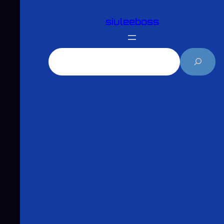
跳
siuleeboss
至
主
要
搜
內
尋
容