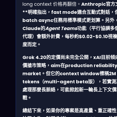
long context 价格再翻倍。
Anthropic官
**明確指出，fast mode適合互動式對話，
batch async任務用標準模式更划算。另外
Claude的
Agent Teams
功能（平行協調多個
代理）會額外計費，每秒約$0.02-$0.10視
度而定。
Grok 4.20的定價尚未完全公開，xAI目前傾
價搶市
策略，aim在production reliabilit
market。但它的context window標稱2M
tokens（multi-agent beta版），若實
處理那麼長脈絡，可能掀起新一輪長上下文價
戰。
總結下來，如果你的專案是
高產量、重正確性