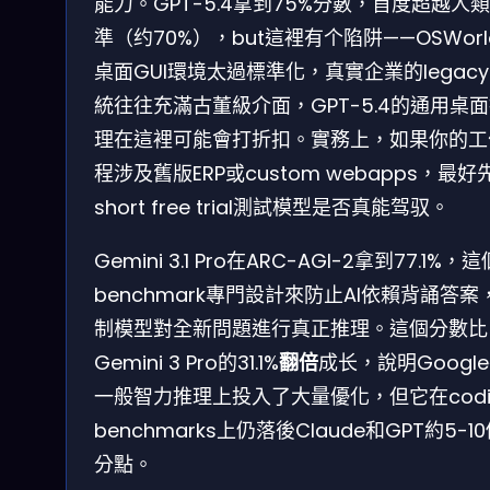
能力。GPT-5.4拿到75%分數，首度超越人
準（约70%），but這裡有个陷阱——OSWorl
桌面GUI環境太過標準化，真實企業的legac
統往往充滿古董級介面，GPT-5.4的通用桌
理在這裡可能會打折扣。實務上，如果你的工
程涉及舊版ERP或custom webapps，最好
short free trial測試模型是否真能驾驭。
Gemini 3.1 Pro在ARC-AGI-2拿到77.1%，這
benchmark專門設計來防止AI依賴背誦答案
制模型對全新問題進行真正推理。這個分數比
Gemini 3 Pro的31.1%
翻倍
成长，說明Googl
一般智力推理上投入了大量優化，但它在codi
benchmarks上仍落後Claude和GPT約5-1
分點。