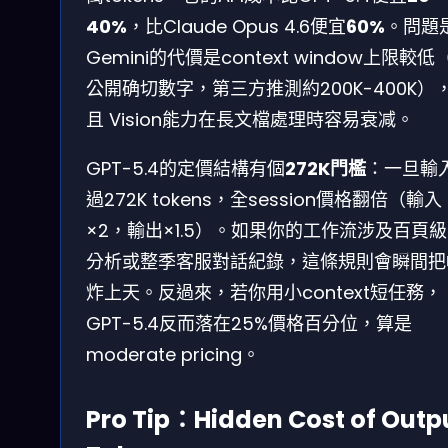
40%
，比Claude Opus 4.6便宜
60%
。問題
Gemini的代價是context window上限較低
公開确切數字，第三方推測約200K-400K）
且 Vision能力在長文檔處理時容易衰减。
GPT-5.4的定價結構有個
272K門檻
：一旦輸
過272K tokens，全session價格翻倍（輸入
×2，輸出×1.5）。如果你的工作流涉及百頁級P
分析或整季客服對話紀錄，這條規則會瞬間把
炸上天。反過來，若你用小context短任務，
GPT-5.4反而落在25%價格百分位，算是
moderate pricing。
Pro Tip：Hidden Cost of Outp