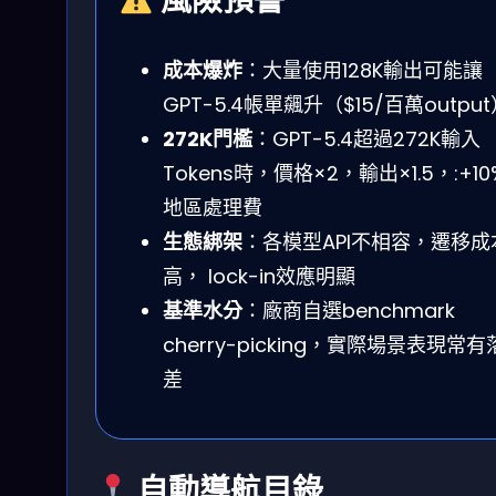
風險預警
成本爆炸
：大量使用128K輸出可能讓
GPT-5.4帳單飆升（$15/百萬outpu
272K門檻
：GPT-5.4超過272K輸入
Tokens時，價格×2，輸出×1.5，:+10
地區處理費
生態綁架
：各模型API不相容，遷移成
高， lock-in效應明顯
基準水分
：廠商自選benchmark
cherry-picking，實際場景表現常有
差
自動導航目錄