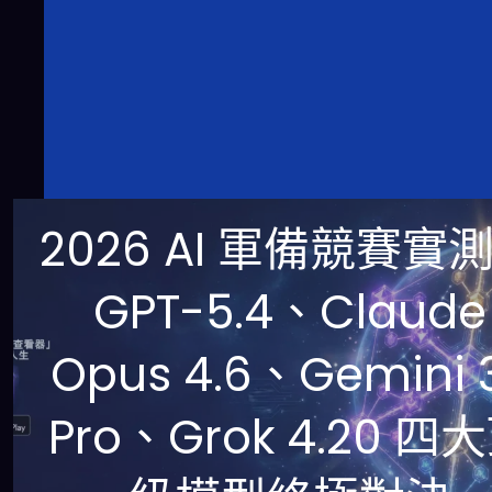
2026 AI 軍備競賽實
GPT-5.4、Claude
Opus 4.6、Gemini 3
Pro、Grok 4.20 四