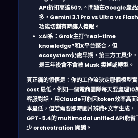
API折扣高達50%。問題在Google產
多，Gemini 3.1 Pro vs Ultra vs Flas
功能切割有時讓人傻眼。
xAI系
：Grok主打”real-time
knowledge”和X平台整合，但
ecosystem仍處早期，第三方工具少，r
是三年後會不會被 Musk 卖掉或轉型。
真正痛的領悟是：
你的工作流決定哪個模型實
cost 最低
。例如一個電商團隊每天要處理10
客服對話，用Claude可能因token效率高
本最低，但若需要即時圖片辨識+文字生成，
GPT-5.4的 multimodal unified API能
少 orchestration 開銷。