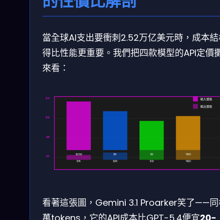
的性價比解剖
當全球AI支出要衝刺2.52万亿美元時，成本
得比性能更重要。我們把四款模型的API定價
來看：
$16
輸入價格
輸出價格
$12
$8
$2.50
$5
$2
TBD
$4
$15
$25
$12
TBD
看著這張圖，Gemini 3.1 Proarker笑了——
萬tokens，它的API成本比GPT-5.4便宜
20-