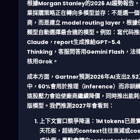
根據Morgan Stanley的2026 AI趨勢報告
業採購策略正在轉向
多模型並存
：不是選一個
商，而是建立 model routing layer，根
類型自動選擇最合適的模型。例如：寫代码推
Claude，report生成推給GPT-5.4
Thinking，客服問答用Gemini Flash，法
核用Grok。
成本方面，Gartner預測2026年AI支出2.5
中，60%會用於推理（inference）而非訓
這股壓力會迫使廠商繼續降價，同時推出
能耗
版
模型。我們推測2027年會看到：
上下文窗口競爭降溫
：1M tokens已是
天花板，超過的context往往衰減或cos