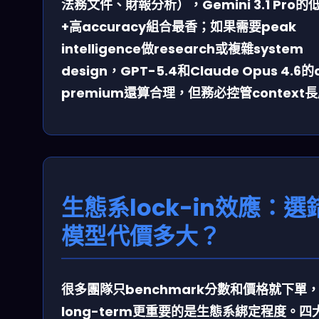
法務文件、財報分析），Gemini 3.1 Pro的
+高accuracy組合最香；如果需要peak
intelligence做research或複雜system
design，GPT-5.4和Claude Opus 4.6的
premium還算合理，但務必控管context
生態系lock-in效應：選
模型代價多大？
很多團隊只benchmark分數和價格就下單
long-term更重要的是
生態系綁定程度
。四