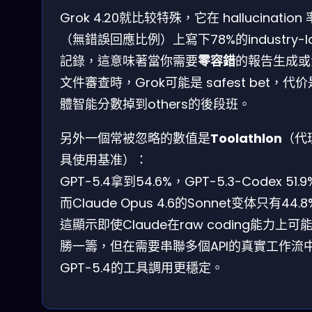
Grok 4.20就比较特殊，它在 hallucination 
（無錯誤回應比例）上寫下78%的industry-l
記錄，這意味著當你需要
零容錯
的報告生成或
文件審查時，Grok可能是 safest bet，代
體智能分數掉到others的後段班。
另外一個常被忽略的數值是
Toolathlon
（代
具使用基准）：
GPT-5.4拿到54.6%，GPT-5.3-Codex 51.
而Claude Opus 4.6的Sonnet变体只有44.
這顯示即使Claude在raw coding能力上可
勝一籌，但在需要串聯多個API的真實工作流
GPT-5.4的工具調用更穩定。