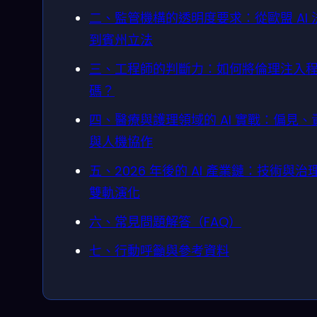
二、監管機構的透明度要求：從歐盟 AI 
到賓州立法
三、工程師的判斷力：如何將倫理注入
碼？
四、醫療與護理領域的 AI 實戰：偏見、
與人機協作
五、2026 年後的 AI 產業鏈：技術與治
雙軌演化
六、常見問題解答（FAQ）
七、行動呼籲與參考資料