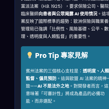
黨派法案（H.B. 1925），要求保險公司、醫
臨床醫師
向患者與公眾揭露 AI 使用情況
。這
案反映了國際標準的趨勢：歐洲保險與職業養
管理局已強調「比例性、風險基礎、公平、數
理、透明度與人類監督」的重要性。
Pro Tip 專家見解
賓州法案的三個核心支柱是：
透明度、人類
監督、偏見預防
。這與歐盟 AI 法案的精神
致——
AI 不是法外之地
。對開發者而言，這
意味著「可審計性」將成為產品的必備功
能，而非選配。