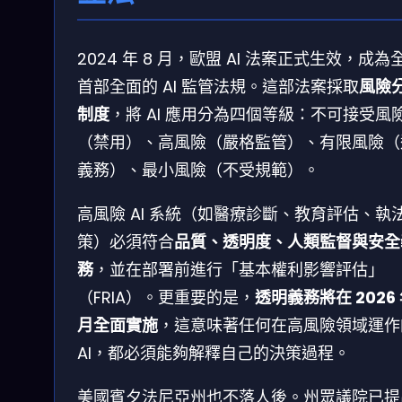
2024 年 8 月，歐盟 AI 法案正式生效，成為
首部全面的 AI 監管法規。這部法案採取
風險
制度
，將 AI 應用分為四個等級：不可接受風
（禁用）、高風險（嚴格監管）、有限風險（
義務）、最小風險（不受規範）。
高風險 AI 系統（如醫療診斷、教育評估、執
策）必須符合
品質、透明度、人類監督與安全
務
，並在部署前進行「基本權利影響評估」
（FRIA）。更重要的是，
透明義務將在 2026 
月全面實施
，這意味著任何在高風險領域運作
AI，都必須能夠解釋自己的決策過程。
美國賓夕法尼亞州也不落人後。州眾議院已提