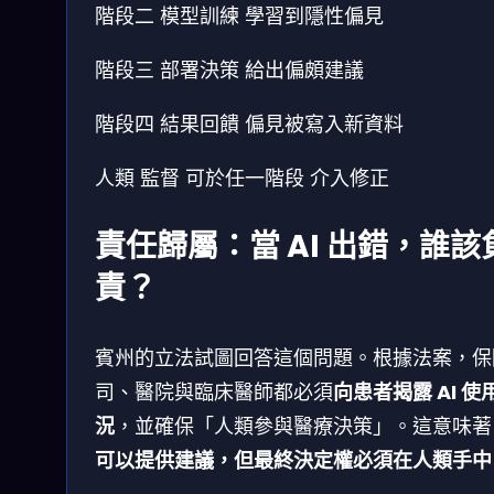
階段二
模型訓練
學習到隱性偏見
階段三
部署決策
給出偏頗建議
階段四
結果回饋
偏見被寫入新資料
人類
監督
可於任一階段
介入修正
責任歸屬：當 AI 出錯，誰該
責？
賓州的立法試圖回答這個問題。根據法案，保
司、醫院與臨床醫師都必須
向患者揭露 AI 使
況
，並確保「人類參與醫療決策」。這意味著
可以提供建議，但最終決定權必須在人類手中