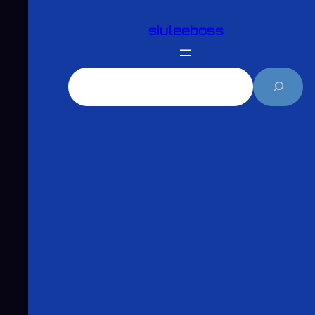
跳
siuleeboss
至
主
要
搜
內
尋
容