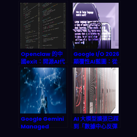
Key：為何
弃C3.ai，拥抱专
developer 被迫
业化AI代理股？
重新選邊站？
Openclaw 的中
Google I/O 2026
國exit：開源AI代
顛覆性AI藍圖：從
理如何觸礁數據隱
Gemini
私新規？
Unlimited到端對
端自動化，下一代
雲端Agentic革命
全解析
Google Gemini
AI 大模型擴張已踩
Managed
到「數據中心反彈
Agents 深度拆
牆」：2026 供