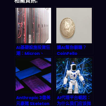
相關資訊:
AI基礎設施投資狂
讓AI幫你躺賺？
潮：Micron、
CoinFello
Oracle、
OpenClaw 如何
Semtech三大贏
讓 AI 直接操控你
家的2026戰略布
的加密資產
局
（2026技術深度
解析）
Anthropic 3億美
AI代理平台崛起：
元豪賭 Skeleton
为什么我们应该抛