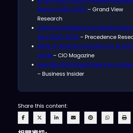
AI And Automation In Banking Marke
Report 2025-2033
– Grand View
Research
Artificial Intelligence in Banking Mar
Size 2026-2035
– Precedence Rese
Bank of America’s big bet on AI sta
small
– CIO Magazine
How Big Wall Street Banks Are Using
– Business Insider
Share this content: