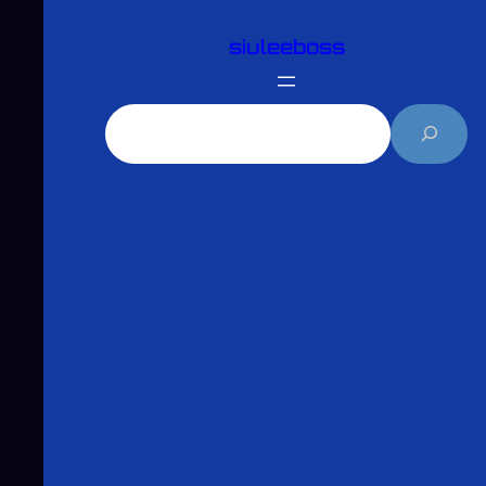
跳
siuleeboss
至
主
要
搜
內
尋
容