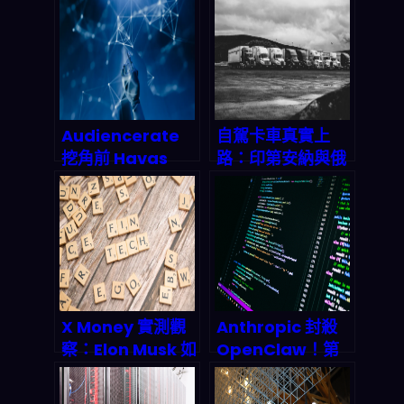
Audiencerate
自駕卡車真實上
挖角前 Havas
路：印第安納與俄
CTO：AI 行銷自
亥俄州聯合試驗揭
動化憑什麼在
示 2026 年物流革
2026 年搶下全球
命
8.14 億美元市場份
額？
X Money 實測觀
Anthropic 封殺
察：Elon Musk 如
OpenClaw！第
何把 X 平台變成金
三方工具額外收
融「超級應用」？
費，2026 AI 開源