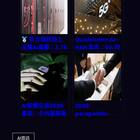
生態何去何從？
昕力資訊搭上
Qualcomm AI-
主權AI風暴：3.78
RAN 革命：6G 時
億營收背後的金融
代提前到來的關鍵
醫療革命報告 |
密碼
2026趨勢前瞻
AI音樂生成2026
2026
真相：卡內基美隆
perspektiv:
研究揭穿「秒產旋
Agentic AI slåss
律」背後的創意缺
mot
陷
verkligheten –
AI資訊