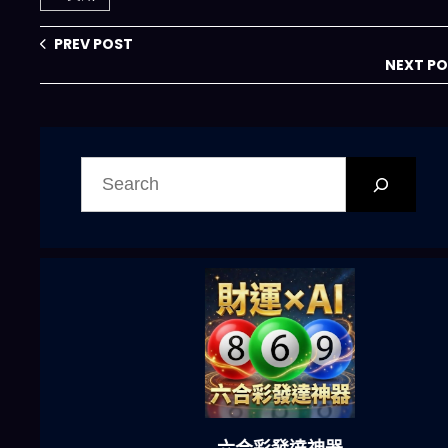
varför自动化
förhandlingar
PREV POST
fortfarande
NEXT P
beter en
mänsklig touch
搜
尋