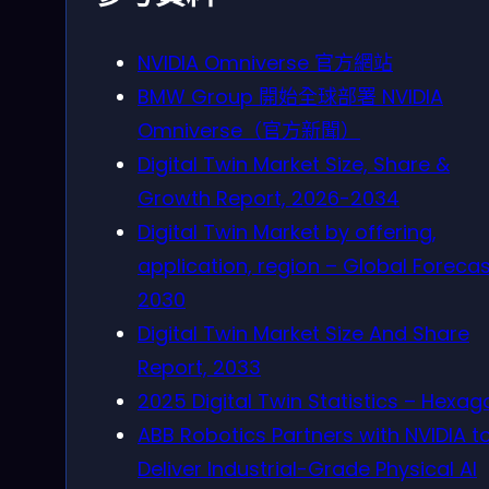
NVIDIA Omniverse 官方網站
BMW Group 開始全球部署 NVIDIA
Omniverse（官方新聞）
Digital Twin Market Size, Share &
Growth Report, 2026-2034
Digital Twin Market by offering,
application, region – Global Forecas
2030
Digital Twin Market Size And Share
Report, 2033
2025 Digital Twin Statistics – Hexag
ABB Robotics Partners with NVIDIA t
Deliver Industrial-Grade Physical AI