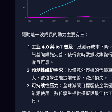
500
0
2025
2026
2027
2028
2029
2030
2031
驅動這一波成長的動力主要有三：
工业 4.0 與 IoT 普及
：感測器成本下降
訊基礎設施完善，使得實時數據收集變
宜且可靠。
预测性维护需求
：設備意外停機的代價
大，數位孿生能提前預警，減少損失。
可持续性压力
：全球減碳目標驅使企業
能源使用，數位孿生提供模擬與最佳化
具。