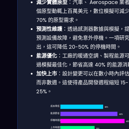
減少實體原型
：汽車、 Aerospace 業
個原型動輒上百萬美元，數位模擬可減
70% 的原型需求。
預測性維護
：透過感測器數據與模擬，
預測設備故障，避免意外停機。一項研
出，這可降低 20-50% 的停機時間。
能源優化
：工廠的暖通空調、製程能源
過模擬最佳化，節省高達 40% 的能源消
加快上市
：設計變更可以在數小時內評
而非數週。這使得產品開發週程縮短 15-
25%。
成本降低
30%
能源節省
40%
停機時間減少
45
上市時間加速
20%