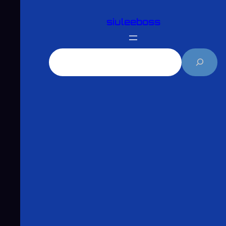
跳
siuleeboss
至
主
要
搜
內
尋
容