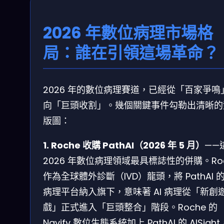
2026 年數位病理市場格
局：誰在引領這場革命？
2026 年的數位病理賽道，已經從「百家爭鳴
向「巨頭收割」。幾個關鍵事件勾勒出清晰的
版圖：
1. Roche 收購 PathAI（2026 年 5 月）
——
2026 年數位病理領域最具標誌性的併購。Ro
作為全球體外診斷（IVD）龍頭，將 PathAI 的 
病理平台納入旗下，意味著 AI 病理從「新創
戲」正式進入「巨頭整合」階段。Roche 的
Navify 數位生態系統加上 PathAI 的 AISigh