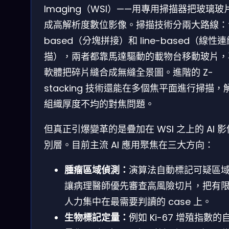
Imaging（WSI）——用專用掃描器把玻璃玻
成高解析度數位影像。掃描技術分兩大路線：ti
based（分塊拼接）和 line-based（線性
描），兩者都靠馬達驅動的載物台移動玻片，
軟體把碎片縫合成無縫全景圖。進階的 Z-
stacking 技術還能在多個焦平面進行掃描，
組織厚度不均的對焦問題。
但真正引爆變革的是疊加在 WSI 之上的 AI 
別層。目前主流 AI 應用聚焦在三大方向：
腫瘤區域偵測：
演算法自動標記可疑區
讓病理醫師優先審查高風險切片，把有
人力集中在最需要判讀的 case 上。
生物標記定量：
例如 Ki-67 增殖指數的