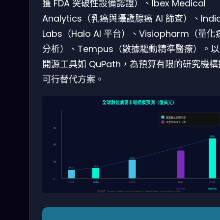
獲 FDA 突破性設備認證）、Ibex Medical
Analytics（乳癌與攝護腺癌 AI 篩查）、Indi
Labs（Halo AI 平台）、Visiopharm（量
分析）、Tempus（數據驅動精準醫療）。
開源工具如 QuPath，為預算有限的研究機
可行替代方案。
全球數位病理市場規模預測（億美元）
整體數位病理市場
AI 數位病理子市場
9B
85.0
6B
49.0
32.9
3B
16.8
14.2
0
2025
2026
2030
2032
2035
(AI子市場)
(整體市場)
資料來源：Research & Markets, Grand View Research, P Market Research, Astute Analytica（2026）