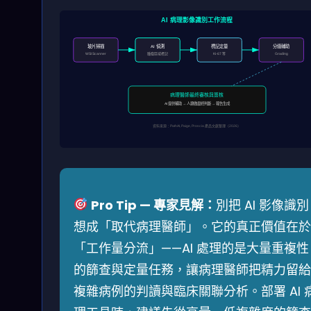
AI 病理影像識別工作流程
玻片掃描
AI 偵測
標記定量
分級輔助
腫瘤區域標記
Ki-67 等
WSI Scanner
Grading
病理醫師最終審核與簽核
AI 提供輔助 → 人類做最終判斷 → 報告生成
資料來源：PathAI, Paige, Proscia 產品文獻整理（2026）
Pro Tip — 專家見解：
別把 AI 影像識別
想成「取代病理醫師」。它的真正價值在於
「工作量分流」——AI 處理的是大量重複性
的篩查與定量任務，讓病理醫師把精力留給
複雜病例的判讀與臨床關聯分析。部署 AI 