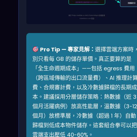
（儲存需求比放射科高 100-1000x）
跨機構共享
基於 Philips IntelliSite on AWS / PathAI AISight 架構整理
siuleeboss.com 製圖
Pro Tip — 專家見解：
選擇雲端方案時
別只看每 GB 的儲存單價。真正要算的是
「全生命週期成本」——包括 egress 費用
（跨區域傳輸的出口流量費）、AI 推理計
費、合規審計費，以及冷數據歸檔的長期成
本。建議採用分層儲存策略：熱數據（近 3
個月活躍病例）放高性能層，溫數據（3-1
個月）放標準層，冷數據（超過 1 年）自動
歸檔到低成本物件儲存。這套組合拳可以把
雲端支出壓低 40-60%。