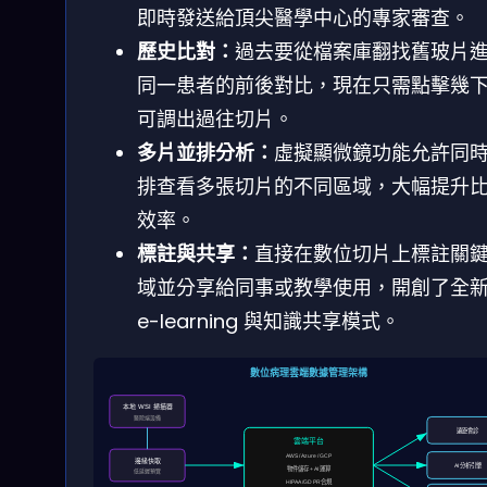
即時發送給頂尖醫學中心的專家審查。
歷史比對：
過去要從檔案庫翻找舊玻片
同一患者的前後對比，現在只需點擊幾
可調出過往切片。
多片並排分析：
虛擬顯微鏡功能允許同
排查看多張切片的不同區域，大幅提升
效率。
標註與共享：
直接在數位切片上標註關
域並分享給同事或教學使用，開創了全
e-learning 與知識共享模式。
數位病理雲端數據管理架構
本地 WSI 掃描器
醫院端設備
遠距會診
雲端平台
AWS / Azure / GCP
邊緣快取
AI 分析引擎
物件儲存 + AI 運算
低延遲預覽
HIPAA / GDPR 合規