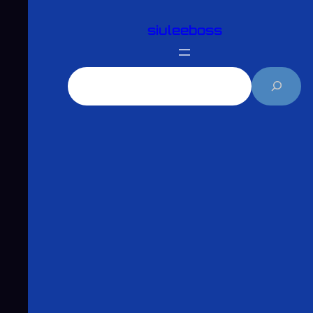
跳
siuleeboss
至
主
要
搜
內
尋
容