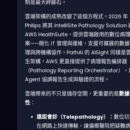
制是最大絆腳石。
雲端架構的成熟改變了這個方程式。2026 年
Philips 將其 IntelliSite Pathology Solutio
AWS HealthSuite，提供雲端啟用的數位病
案——簡化 IT 管理與運維，支援可擴展的數
理與跨機構協作。PathAI 的 AISight 同樣是
生架構，AWS 更直接提供了病理報告編排器
（Pathology Reporting Orchestrator），
Agent 協調報告生成與驗證的流程。
雲端帶來的不只是儲存空間，更重要的是
數據
性
：
遠距會診（Telepathology）：
數位切
在網路上快速傳輸，讓偏鄉醫院把疑難