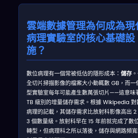
雲端數據管理為何成為現
病理實驗室的核心基礎設
施？
數位病理有一個常被低估的隱形成本：
儲存
。
全切片掃描影像的檔案大小動輒數 GB，而一
型實驗室每年可能產生數萬張切片——這意味
TB 級別的增量儲存需求。根據 Wikipedia 
病理的記載，其儲存需求比放射科影像高出 2
3 個數量級。放射科早在 15 年前就完成了數
轉型，但病理科之所以落後，儲存與網路頻寬