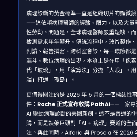
病理診斷的黃金標準一直是組織切片的顯微鏡
——這依賴病理醫師的經驗、眼力，以及大量
性勞動。問題是，全球病理醫師嚴重短缺，而
檢測需求年年攀升。傳統流程中，玻片製作、
判讀、報告撰寫、跨科室會診，每一環節都是
漏斗。數位病理的出現，本質上是在用「像素
代「玻璃」，用「演算法」分擔「人眼」，用
端」打通「孤島」。
更值得關注的是 2026 年 5 月的一個標誌性
件：
Roche 正式宣布收購 PathAI
——一家專
AI 驅動病理診斷的美國新創。這不是普通的
購，而是製藥巨頭對「AI + 病理」賽道的全
注。與此同時，Aiforia 與 Proscia 在 2026 