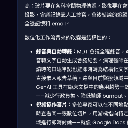
高：玻片要在各科室間物理傳遞，影像要在會
投影，會議記錄靠人工抄寫，會後結論的追蹤
全憑記憶和 email。
數位化工作流帶來的改變是結構性的：
錄音與自動轉錄：
MDT 會議全程錄音，A
音轉文字自動生成會議紀要。病理醫師
讀時的口述筆記也能即時轉為結構化文
直接嵌入報告草稿。這與目前醫療領域
GenAI 工具在臨床文檔中的應用趨勢一
——減少行政負擔、降低醫師 burnout。
視頻協作審片：
多位專家可以在不同地
時查看同一張數位切片，用游標指向特
域進行即時討論——就像 Google Docs