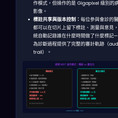
作模式，但操作的是 Gigapixel 級別的
影像。
標註共享與版本控制：
每位參與會診的
都可以在切片上留下標註、測量與意見
統自動記錄誰在什麼時間做了什麼標記—
為診斷過程提供了完整的審計軌跡（audi
trail）。
病理 MDT 協作模式：傳統 vs 數位化
傳統模式
數位化模式
❌ 玻片物理傳遞（2-5 天）
✅ 雲端即時共享（秒級）
❌ 會議室投影（固定時間地點）
✅ 視頻協作審片（任意地點）
❌ 人工會議紀要（遺漏率高）
✅ AI 自動轉錄紀要（零遺漏）
❌ 會後追蹤靠 email（無結構化）
✅ 結構化追蹤系統（自動提醒）
❌ 無審計軌跡（責任不清）
✅ 完整審計軌跡（可追責）
平均會診週期：5-10 天
平均會診週期：1-2 天
資訊損耗率：~30%
資訊損耗率：＜5%
參與科室上限：2-3
參與科室上限：無限制
基於傳統病理科運營調查
基於 PathAI AISight / Philips 雲端方案
siuleeboss.com 製圖｜2026