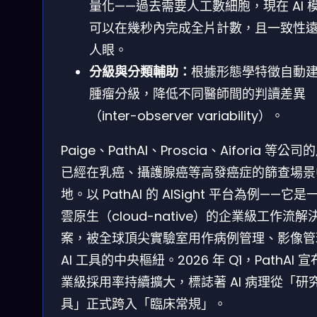
量化——過去需要人工數細胞，現在 AI 
可以在幾秒內完成全片計數，且一致性
人眼。
分級與分類輔助：
根據形態學特徵自動
腫瘤分級，降低不同醫師間的判讀差異
（inter-observer variability）。
Paige、PathAI、Proscia、Aiforia 等公
已經在乳癌、攝護腺癌等高發癌症的篩查場景
地。以 PathAI 的 AISight 平台為例——它是
雲原生（cloud-native）的企業級工作流解
案，被全球頂尖實驗室用作病例管理、影像管
AI 工具的中央樞紐。2026 年 Q1，PathAI 
業級採用率持續擴大，標誌著 AI 病理從「研
具」正式跨入「臨床常規」。