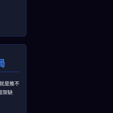
局
…就是推不
框架缺