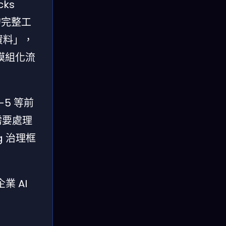
cks
的完整工
特資料」，
模組化流
-5 等前
需要處理
g 治理框
業 AI