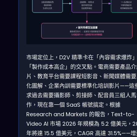
自動提取關鍵段落
語義理解 → 場景生成
TTS 多語種合成
重組敘事線
玻利特模型加速
字幕時間軸對齊
生成旁白文案
低延遲即時輸出
場景轉場節奏控制
⚡ 玻利特模型加速層
擴散模型迭代 → 延遲從分鐘級壓縮至秒級
生成速度提升 10x+ | 品質穩定性仍為待解痛點
市場定位上，D2V 精準卡在「內容需求爆炸
「製作成本高企」的交叉點。電商需要產品介
片、教育平台需要課程短影音、新聞媒體需要
化圖解、企業內訓需要標準化培訓影片——這
求過去需要攝影師、剪接師、配音員三組人馬
作，現在靠一個 SaaS 帳號搞定。根據
Research and Markets 的報告，Text-to-
Video AI 市場 2026 年規模為 5.2 億美元，2
年將達 15.5 億美元，CAGR 高達 31.5%——