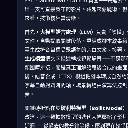
PPT、Markdown、Notion 頁面——丟進去
出一支可直接發布的影片。聽起來像魔術，但
來看，技術棧相當清晰。
首先，
大模型語言處理（LLM）
負責「讀懂」
文件，自動提取關鍵段落、重組成腳本敘事線
至生成符合目標受眾語氣的旁白文案。接著，
生成模型
把文字描述轉成視覺場景——不是那
頭圖庫拼接，而是真正理解語義後合成的畫面
後，語音合成（TTS）模組把腳本轉成自然語
字幕自動對齊時間軸，場景轉場由演算法控制
奏。
關鍵轉折點在於
玻利特模型（Boliit Model）
改進。這一類擴散模型的迭代大幅壓縮了影片
延遲——從過去的數分鐘等候，壓到現在幾乎