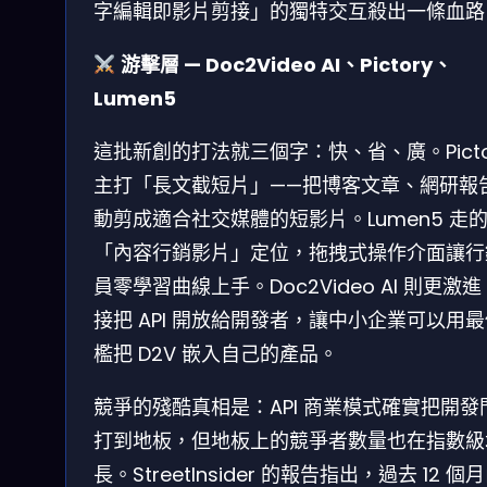
字編輯即影片剪接」的獨特交互殺出一條血路
游擊層 — Doc2Video AI、Pictory、
Lumen5
這批新創的打法就三個字：快、省、廣。Picto
主打「長文截短片」——把博客文章、網研報
動剪成適合社交媒體的短影片。Lumen5 走
「內容行銷影片」定位，拖拽式操作介面讓行
員零學習曲線上手。Doc2Video AI 則更激
接把 API 開放給開發者，讓中小企業可以用
檻把 D2V 嵌入自己的產品。
競爭的殘酷真相是：API 商業模式確實把開發
打到地板，但地板上的競爭者數量也在指數級
長。StreetInsider 的報告指出，過去 12 個