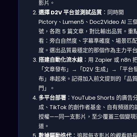
影片。
選擇 D2V 平台並測試品質
：同時開
Pictory、Lumen5、Doc2Video AI 三
號，各跑 5 篇文章，對比輸出品質。重
看：旁白自然度、字幕準確度、場景匹
度。選出品質最穩定的那個作為主力平
搭建自動化流水線
：用 Zapier 或 n8n 
「文章發布」→「D2V 生成」→「平台
布」串起來。記得加入前文提到的「品
門」。
多平台部署
：YouTube Shorts 的廣告
成、TikTok 的創作者基金、自有頻道的
授權——同一支影片，至少覆蓋三個變現
道。
數據驅動迭代
：追蹤每支影片的觀看時