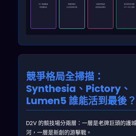
SKU 萬級覆蓋
預覽即轉化
社群即時推送
多區域同步部署
零拍攝成本
公式段落需手動
深度報告視覺化
SOC 2/ISO 認證
競爭格局全掃描：
Synthesia、Pictory、
Lumen5 誰能活到最後
D2V 的競技場分兩層：一層是老牌巨頭的護
河，一層是新創的游擊戰。