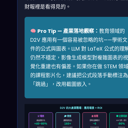
財報裡是看得見的。
Pro Tip — 產業落地觀察：
教育領域的
D2V 應用有一個容易被忽略的坑——學術文
件的公式與圖表。LLM 對 LaTeX 公式的理
仍然不穩定，影像生成模型對複雜圖表的視
覺化重建也有偏差。如果你在做 STEM 領
的課程影片化，建議把公式段落手動標注為
「跳過」，改用截圖嵌入。
D2V 四大產業戰場：應用場景 × ROI
🛒 電商
🎓 教育
📰 新聞
🏢 企業培訓
產品頁影片化
課程短影音化
即時化圖解影片
SOP 文件→影片
+40~80%
160+
~0
-90%
轉換率提升
語種零成本擴張
等待剪接時間
時間與成本