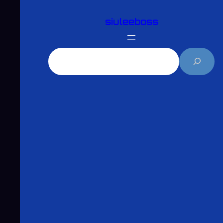
跳
siuleeboss
至
主
要
搜
內
尋
容