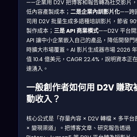
——企業用 D2V 把博客和報告轉為社交影片
低內容產製成本；
二是企業內訓影片化
——跨
司用 D2V 批量生成多語種培訓影片，節省 90
製作成本；
三是 API 商業模式
——D2V 平台
API 讓中小企業嵌入自己的產品，降低開發門
時擴大市場覆蓋。AI 影片生成器市場 2026 
值 10.4 億美元，CAGR 22.4%，說明資本正
速湧入。
一般創作者如何用 D2V 賺取
動收入？
核心公式是「存量內容 × D2V 轉檔 × 多平台
× 變現渠道」。把博客文章、研究報告透過