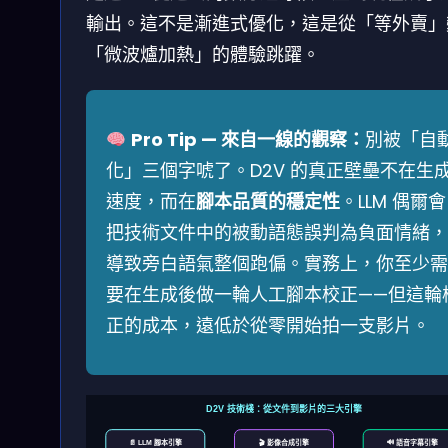
輸出。這不是漸進式優化，這是從「等外賣」
「微波爐加熱」的體驗跳躍。
Pro Tip — 來自一線的觀察：
別被「自
化」三個字唬了。D2V 的真正壁壘不在生
速度，而在
腳本品質的穩定性
。LLM 偶爾會
把技術文件中的被動語態誤判為負面情緒，
導致旁白語氣整個跑偏。實務上，你至少需
要在生成後做一輪人工腳本校正——但這輪
正的成本，遠低於從零開始拍一支影片。
D2V 技術棧：從文件到影片的三大引擎
📄 LLM 腳本引擎
🎬 影像合成引擎
🔊 語音字幕引擎