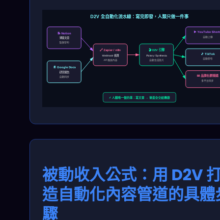
D2V 全自動化流水線：寫完即發，人類只做一件事
▶️ YouTube Short
📝 Notion
自動上傳
博客文章
點擊發布
🎬 D2V 引擎
🔗 Zapier / n8n
🎵 TikTok
Webhook 偵測
Pictory / Synthesia
自動發布
API 推送內容
自動生成影片
📄 Google Docs
研究報告
📧 品牌社群頻道
自動同步
多平台同步
⚡ 人類唯一做的事：寫文章 → 後面全交給機器
被動收入公式：用 D2V 
造自動化內容管道的具體
驟