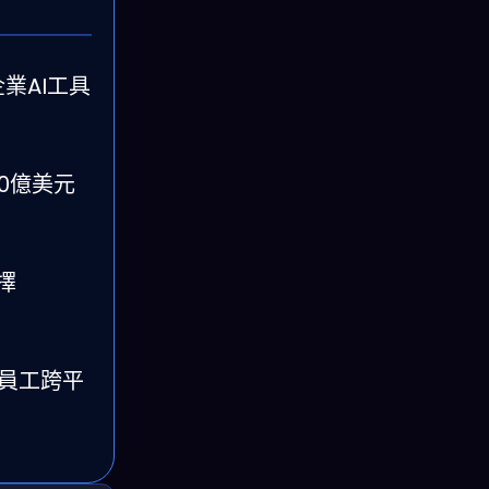
，企業AI工具
90億美元
擇
練員工跨平