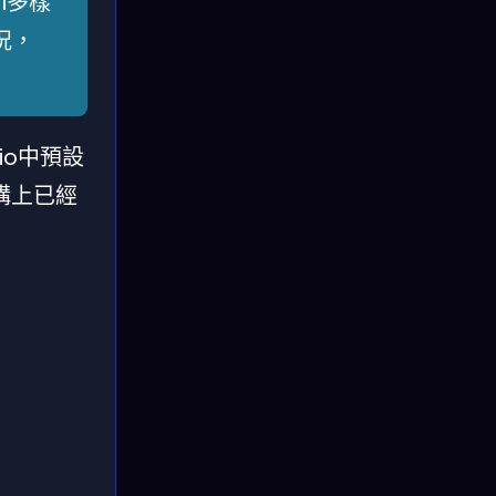
el多樣
況，
io中預設
構上已經