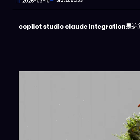
SIULEEBOSS
2026-03-10
copilot studio claude integration
是這