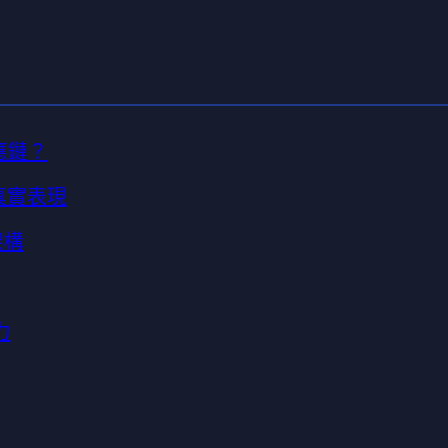
應鏈？
的真實表現
架構
力