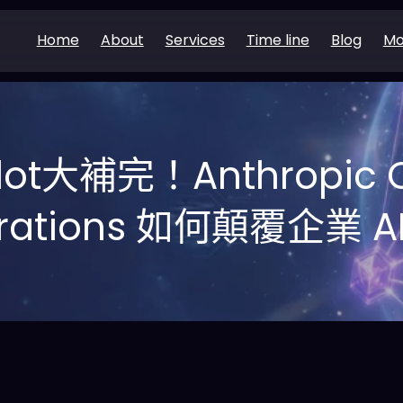
Home
About
Services
Time line
Blog
Mo
lot大補完！Anthropic 
grations 如何顛覆企業 