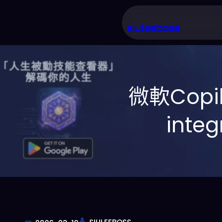
跳
至
siuleeboss
主
要
內
微軟Copi
容
inte