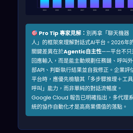
2024
2025
2026
2027
2028
2029
2030
203
Pro Tip 專家見解：
別再拿「聊天機器
人」的框架來理解對話式AI平台。2026年
關鍵差異在於
Agentic自主性
——平台不只
回應輸入，而是能主動規劃任務鏈、呼叫外
部API、判斷執行結果並自我修正。企業評
平台時，應優先檢驗其「多步驟推理＋工具
呼叫」能力，而非單純的對話流暢度。
Google Cloud 報告已明確指出，多代理
統的協作自動化才是高商業價值的落點。