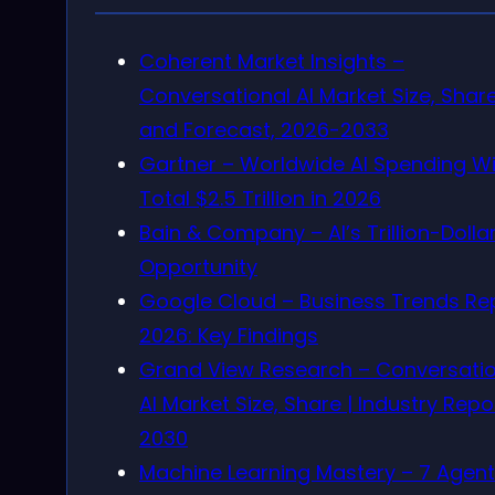
Coherent Market Insights –
Conversational AI Market Size, Shar
and Forecast, 2026-2033
Gartner – Worldwide AI Spending Wil
Total $2.5 Trillion in 2026
Bain & Company – AI’s Trillion-Dolla
Opportunity
Google Cloud – Business Trends Re
2026: Key Findings
Grand View Research – Conversatio
AI Market Size, Share | Industry Repo
2030
Machine Learning Mastery – 7 Agent