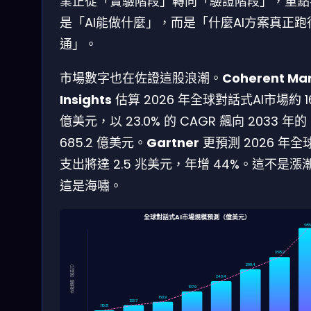
業正從「實驗階段」轉向「驗證階段」，重點
是「AI能做什麼」，而是「什麼AI方案真正跑
通」。
市場數字也在佐證這股浪潮。
Coherent Ma
Insights
估算 2026 年全球對話式AI市場約 16
億美元，以 23.0% 的 CAGR 飆向 2033 年的
685.2 億美元。
Gartner
更預測 2026 年全球
支出將達 2.5 兆美元，年增 44%。這不是漲
這是海嘯。
全球對話式AI市場規模預測（億美元）
685
368.2
299.4
市場規模（億美元）
243.4
197.9
160.9
133.7
115.8