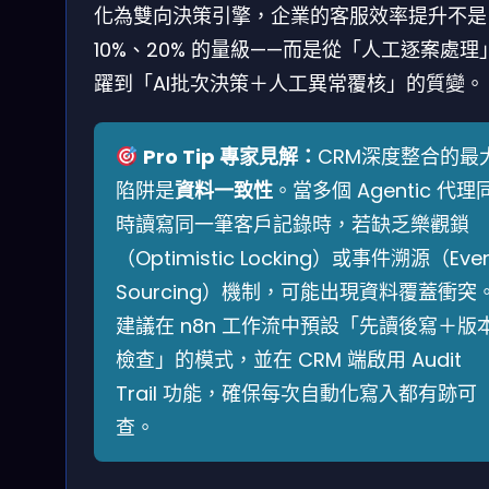
化為雙向決策引擎，企業的客服效率提升不是
10%、20% 的量級——而是從「人工逐案處理
躍到「AI批次決策＋人工異常覆核」的質變。
Pro Tip 專家見解：
CRM深度整合的最
陷阱是
資料一致性
。當多個 Agentic 代理
時讀寫同一筆客戶記錄時，若缺乏樂觀鎖
（Optimistic Locking）或事件溯源（Eve
Sourcing）機制，可能出現資料覆蓋衝突
建議在 n8n 工作流中預設「先讀後寫＋版
檢查」的模式，並在 CRM 端啟用 Audit
Trail 功能，確保每次自動化寫入都有跡可
查。