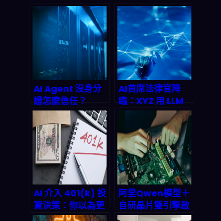
AI Agent 沒身分
AI首席法律官降
證怎麼信任？
臨：XYZ 用 LLM
Infoblox與
顛覆出口合規，跨
GoDaddy聯手打
境貿易進入秒級審
造DNS身份驗證新
閱紀元
標準，終結代理人
偽造與數據污染亂
象
AI 介入 401(k) 投
阿里Qwen模型＋
資決策：你以為更
自研晶片雙引擎啟
聰明、其實可能把
動：中國AI工廠全