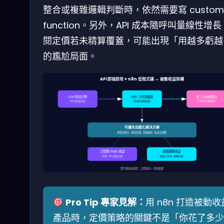
整合或複雜邏輯判斷時，依然需要寫 custom
function。另外，API 成本隨呼叫量線性增
閱定價若未精算覆蓋，可能出現「用越多虧越
的尷尬局面。
API即插即用 × n8n 低程式碼 → 被動收益架構
LLM 對話引擎
n8n 工作流編排
第三方系統整合
(API 即插即用)
(低程式碼拖拽)
(CRM/訂單/ERP)
可擴充自動化解決方案
客服自動化 · 銷售助理 · 流程編排 · 多語言適應
訂閱制 SaaS 收益
增值服務收益
月費 · API 用量計價
定制工作流 · 進階分析
雙引擎收益模型：訂閱基底 × 增值乘數
Pro Tip 專家見解：
用 n8n 打造被動收
產品時，定價策略的關鍵不是「你花了多少