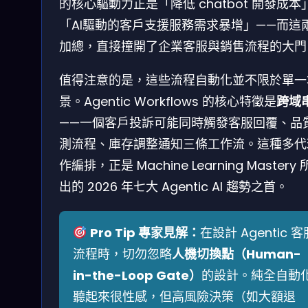
的核心驅動力正是「降低 chatbot 開發成本
「AI驅動的客戶支援服務需求暴增」——而這
加總，直接撞開了企業客服與銷售流程的大門
值得注意的是，這些流程自動化並不限於單一
景。Agentic Workflows 的核心特徵是
跨域
——一個客戶投訴可能同時觸發客服回覆、品
測流程、庫存調整通知三條工作流。這種多代
作編排，正是 Machine Learning Mastery
出的 2026 年七大 Agentic AI 趨勢之首。
Pro Tip 專家見解：
在設計 Agentic 客
流程時，切勿忽略
人機切換點（Human-
in-the-Loop Gate）
的設計。純全自動
聽起來很性感，但高風險決策（如大額退