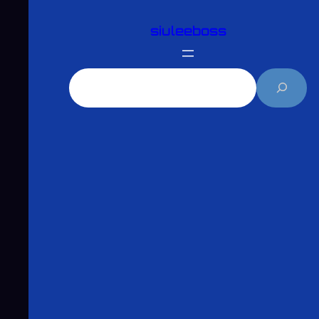
跳
siuleeboss
至
主
要
搜
內
尋
容