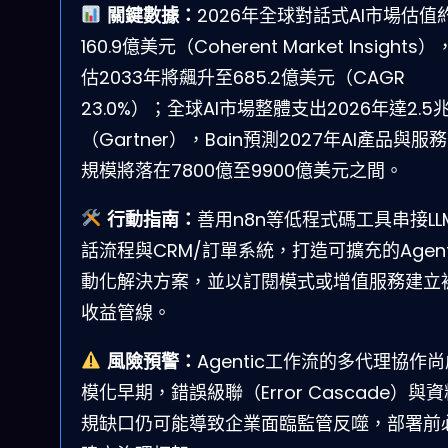
關鍵數據：
2026年全球對話式AI市場估值
160.9億美元（Coherent Market Insights
估2033年將飆升至685.2億美元（CAGR
23.0%）；全球AI市場整體支出2026年達2.5
（Gartner），Bain預測2027年AI產品與服
規模將落在7800億至9900億美元之間。
行動指南：
善用n8n等低程式碼工具串接LL
話流程與CRM/訂單系統，打造可擴充的Agent
動化解決方案，並以訂閱模式或增值服務建立
收益管線。
風險預警：
Agentic工作流的多代理協作
模化早期，錯誤級聯（Error Cascade）與
規缺口仍可能導致企業面臨監管反噬，部署前