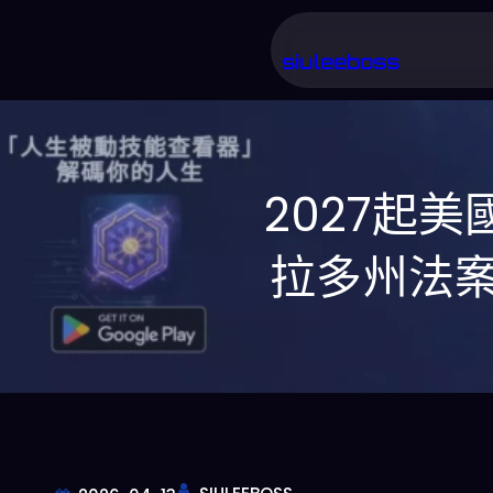
跳
至
siuleeboss
主
要
內
2027起
容
拉多州法