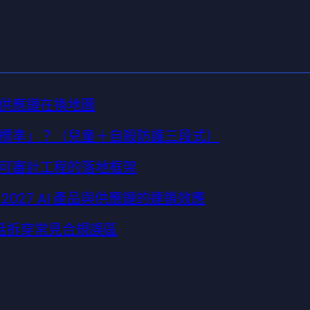
供應鏈在換地圖
標準」？（兒童＋自殺防護三段式）
可審計工程的落地框架
2027 AI 產品與供應鏈的連鎖效應
一句話拆穿常見合規誤區