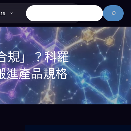
搜
re
尋
護合規」？科羅
搬進產品規格