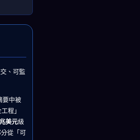
提交、可監
摘要中被
全工程」
兆美元
級
部分從「可