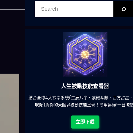
搜
尋
人生被動技能查看器
餐吃什麽的煩
結合全球4大玄學系統(生辰八字、紫微斗數、西方占星
吠陀)將你的天賦以被動技能呈現！簡單易懂!一目瞭然
立即下載