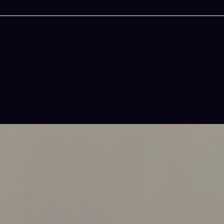
今晚吃什麽
一鍵配搭出三餸一湯的完美晚餐組合,以後免除晚
惱
立即下載