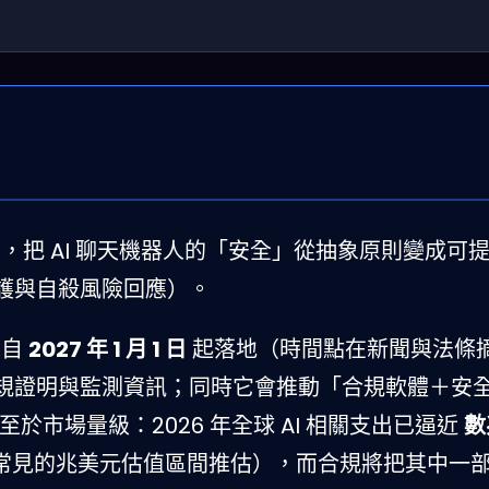
，把 AI 聊天機器人的「安全」從抽象原則變成可
護與自殺風險回應）。
求自
2027 年 1 月 1 日
起落地（時間點在新聞與法條
規證明與監測資訊；同時它會推動「合規軟體＋安
。至於市場量級：2026 年全球 AI 相關支出已逼近
數
支出常見的兆美元估值區間推估），而合規將把其中一