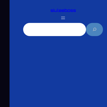
跳
siuleeboss
至
主
要
搜
內
尋
容