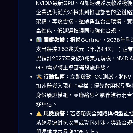
NVIDIA最新GPU、AI加速硬體及軟體棧
企業提供從資料採集到推理部署的全鏈路
架構，專攻雲端、邊緣與混合雲環境，實
高性能、低延遲推理同時強化合規。
關鍵數據：
根據Gartner，2026年全
支出將達2.52兆美元（年增44%）；企業
資預計2027年突破3兆美元規模，NVIDIA
GPU需求將主導基礎設施升級。
行動指南：
立即啟動POC測試，將NVID
加速器嵌入現有IT架構；優先啟用模型監
身份驗證模組，並聯絡思科夥伴進行混合
移評估。
風險預警：
若忽略安全鏈路與模型監控
系統易遭對抗攻擊或資料外洩，導致合規
與運維成本暴增30%以上。