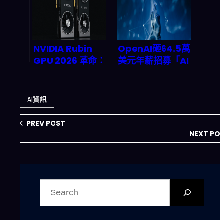
NVIDIA Rubin
OpenAI砸64.5萬
GPU 2026 革命：
美元年薪招募「AI
AI 智能代理本地化
自我訓練」研究
時代來臨，n8n 開
員：遞迴自我進化
發者如何零雲端成
時代的序幕與產業
AI資訊
本建構超高效代理
震盪
工作流？
PREV POST
NEXT P
搜
尋