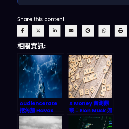
Share this content:
相關資訊:
Audiencerate
X Money 實測觀
挖角前 Havas
察：Elon Musk 如
CTO：AI 行銷自
何把 X 平台變成金
動化憑什麼在
融「超級應用」？