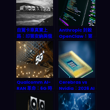
2026 年搶下全球
8.14 億美元市場份
額？
自駕卡車真實上
Anthropic 封殺
路：印第安納與俄
OpenClaw！第
亥俄州聯合試驗揭
三方工具額外收
示 2026 年物流革
費，2026 AI 開源
命
生態何去何從？
Qualcomm AI-
Cerebras vs
RAN 革命：6G 時
Nvidia：2026 AI
代提前到來的關鍵
晶片霸主之爭的深
密碼
度解剖與投資全攻
略