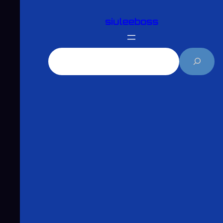
跳
siuleeboss
至
主
要
搜
內
尋
容