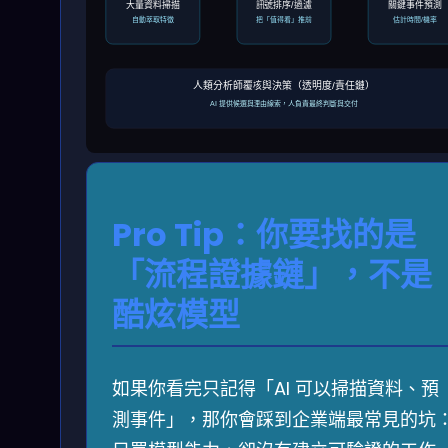
大量資料掃描
訊號排序/過濾
關鍵事件預測
自動萃取特徵
把「值得看」推前
估計時間/機率
人類分析師覆核與決策（透明度/責任鏈）
AI 提供候選與理由線索，人負責最終判斷與交付
Pro Tip：你要找的是
「流程證據鏈」，不是
酷炫模型
如果你看完只記得「AI 可以掃描資料、預
測事件」，那你會踩到企業端最常見的坑