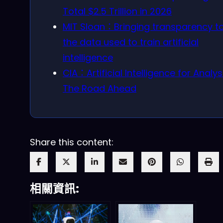
Total $2.5 Trillion in 2026
MIT Sloan：Bringing transparency t
the data used to train artificial
intelligence
CIA：Artificial Intelligence for Analys
The Road Ahead
Share this content:
相關資訊: