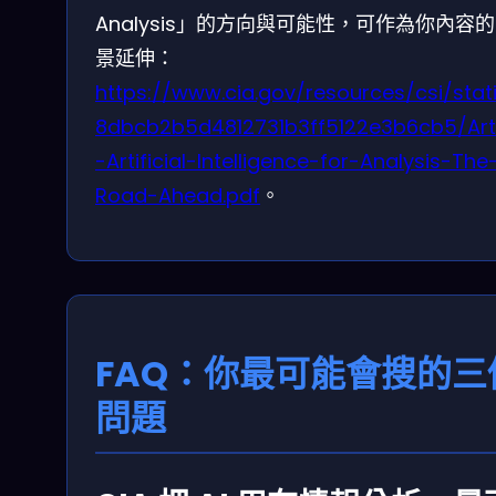
Analysis」的方向與可能性，可作為你內容
景延伸：
https://www.cia.gov/resources/csi/stat
8dbcb2b5d4812731b3ff5122e3b6cb5/Arti
-Artificial-Intelligence-for-Analysis-The
Road-Ahead.pdf
。
FAQ：你最可能會搜的三
問題