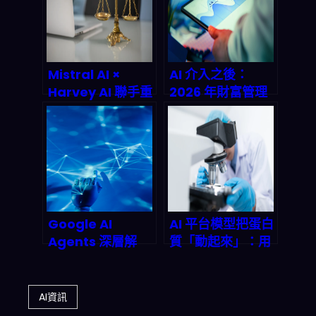
戰指南
Mistral AI ×
AI 介入之後：
Harvey AI 聯手重
2026 年財富管理
塑法律科技：律師
顧問費率壓縮、交
工作流自動化的全
易鏈重組與新收入
端革命正在發生
模型怎麼活下去？
Google AI
AI 平台模型把蛋白
Agents 深層解
質「動起來」：用
析：從搜尋框到萬
分子動力學+機器
用助手的產業巨
學習加速藥物設
變，2026年智能
計，2026 新藥研
AI資訊
代理市場誰能為
賽道怎麼變局？