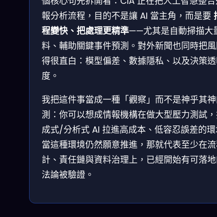
個核心句先拆開看：CIA 正在把人工智慧整
報分析流程，目的不是讓 AI 當主角，而是要
程變快、把處理更精準
——尤其是自動掃描大
料、輔助關鍵事件預測。對外新聞也同時把風
得很直白：模型偏差、數據隱私、以及決策透
度。
我把這件事當成一種「觀察」而不是神乎其神
測：你可以想成情報機構在做大型壓力測試，
成式/分析式 AI 拉進高成本、低容忍誤差的
當這種環境仍然願意推進，那就代表至少在流
計、責任鏈與資料治理上，已經開始有可落地
法論被驗證。