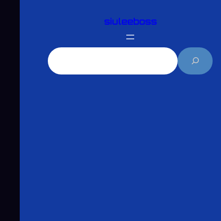
跳
siuleeboss
至
主
要
搜
內
尋
容