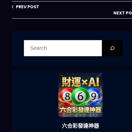
王？
PREV POST
NEXT P
搜
尋
六合彩發達神器