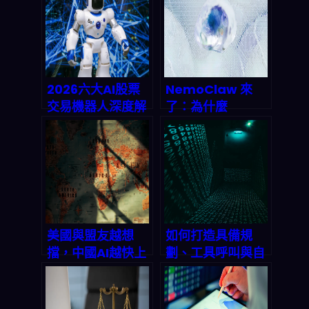
2026六大AI股票
NemoClaw 來
交易機器人深度解
了：為什麼
剖：散戶反殺機構
Nvidia 這步棋讓
的自動化武器庫
企業 AI Agent 終
於敢放手大幹？
美國與盟友越想
如何打造具備規
擋，中國AI越快上
劃、工具呼叫與自
岸：2026 年的地
我批判能力的進階
緣政治競賽與企業
Agentic AI 系
該怎麼接招？
統？2026 終極實