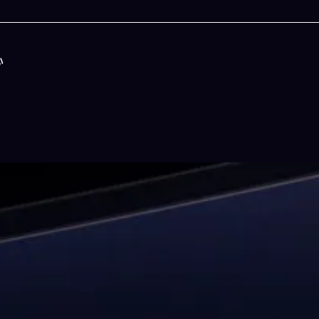
心
今晚吃什麽
一鍵配搭出三餸一湯的完美晚餐組合,以後免除晚
惱
立即下載