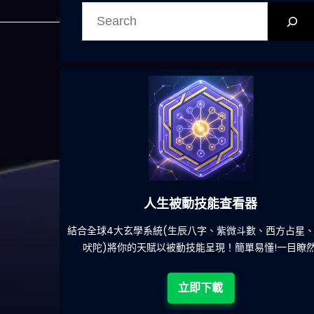
搜
尋
人生被動技能查看器
餐吃什麽的煩
結合全球4大玄學系統(生辰八字、紫微斗數、西方占星
吠陀)將你的天賦以被動技能呈現！簡單易懂!一目瞭然
立即下載