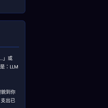
…」或
是：LLM
禮貌到你
I 支出已