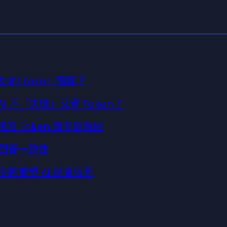
 Token 預算？
 AI 不「失憶」又省 Token？
務的 Token 效率破解術
定回答一致性
效率將重塑 AI 經濟版圖