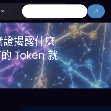
搜
re
尋
學實證揭露什麼
 Token 就