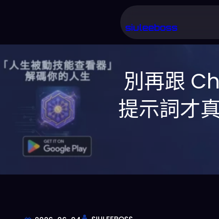
跳
至
siuleeboss
主
要
別再跟 C
內
容
提示詞才真正