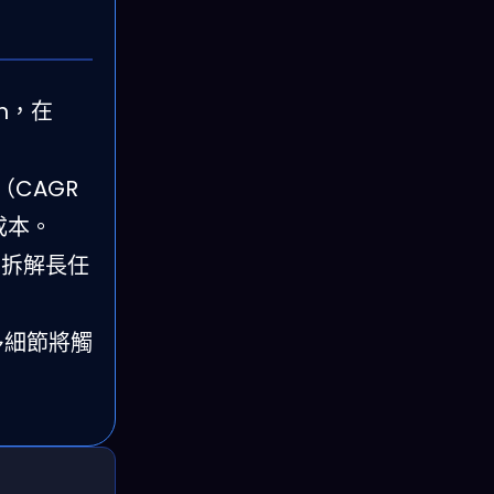
en，在
（CAGR
 成本。
d 拆解長任
多細節將觸