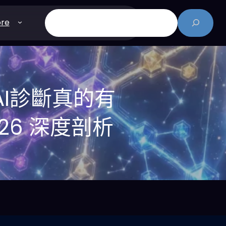
搜
re
尋
！AI診斷真的有
6 深度剖析