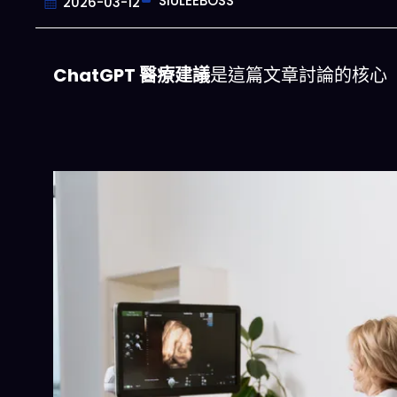
SIULEEBOSS
2026-03-12
ChatGPT 醫療建議
是這篇文章討論的核心
今晚吃什麽
美晚餐組合,以後免除晚餐吃什麽的煩惱
立即下載