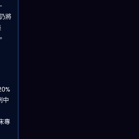
-
場仍將
美
。
20%
例中
臨床專