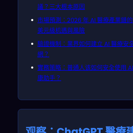
議？三大根本原因
市場預測：2026 年 AI 醫療產業鏈
美元級机遇與風險
驗證機制：業界如何建立 AI 醫療安
網？
實務策略：普通人该如何安全使用 AI
康助手？
观察：ChatGPT 醫療