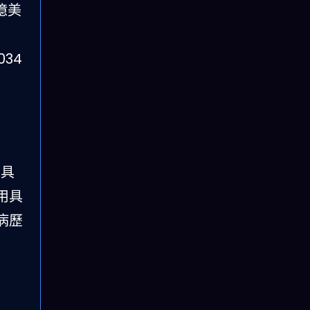
 億美
034
經具
用具
病歷