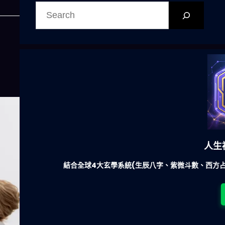
搜
尋
人生
結合全球4大玄學系統(生辰八字、紫微斗數、西方占