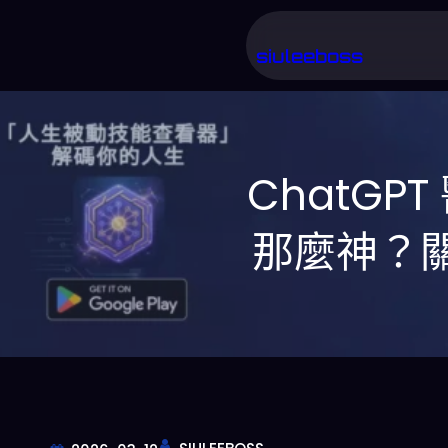
跳
至
siuleeboss
主
要
內
ChatGP
容
那麼神？關