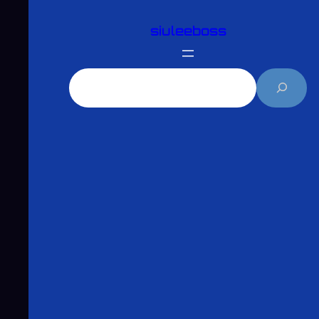
跳
siuleeboss
至
主
要
搜
內
尋
容