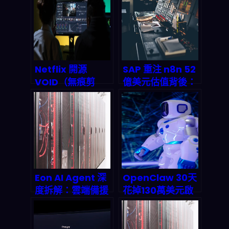
業？
能活到最後？
Netflix 開源
SAP 重注 n8n 52
VOID（無痕剪
億美元估值背後：
輯）之後：未來
AI 工作流編排如何
「誰定義原版」會
成為 2026 年被動
變成新的內容主權
收入帝國的隱形地
戰場
基
Eon AI Agent 深
OpenClaw 30天
度拆解：雲端備援
花掉130萬美元啟
資料準備從數月壓
示錄：當AI
縮至分鐘級，企業
Agent不再需要看
該如何重塑備份策
帳單，開發者到底