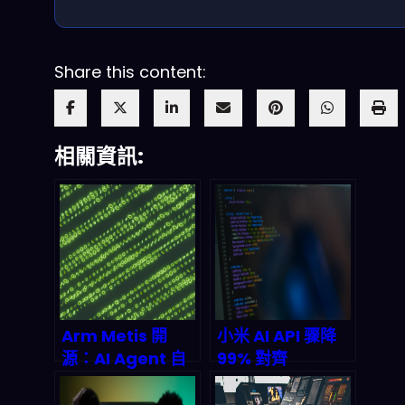
Share this content:
相關資訊:
Arm Metis 開
小米 AI API 骤降
源：AI Agent 自
99% 對齊
動化漏洞掃描如何
DeepSeek：這場
顛覆 2026 資安產
大模型價格核戰誰