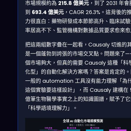
市場規模約為
215.8 億美元
，到了 2031 年
到
693.4 億美元
，CAGR 26.3%。這背後的
力很直白：藥物研發成本節節高升、臨床試驗
率居高不下、監管機構對數據品質要求愈來愈
把這兩組數字疊在一起看，Causaly 切進的
是一個蓬勃到誇張的市場交叉點。問題來了—
個市場夠大，但真的需要 Causaly 這種「科
化型」的自動化解決方案嗎？答案是肯定的。
一般的 automation 工具沒有能力理解「為
這個實驗要這樣設計」，而 Causaly 建構在 5
億筆生物醫學事實之上的知識圖譜，賦予了它
「科學語境理解力」。
全球 AI 自動化市場規模預測
單位：十億美元（USD Billion）
169.5B
約 400B
約 700B
1.14T