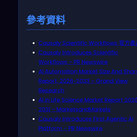
參考資料
Causaly Scientific Workflows 官方
Causaly Introduces Scientific
Workflows – PR Newswire
AI Automation Market Size And Shar
Report, 2026-2033 – Grand View
Research
AI in Life Science Market Report 202
2031 – MarketsandMarkets
Causaly Introduces First Agentic AI
Platform – PR Newswire