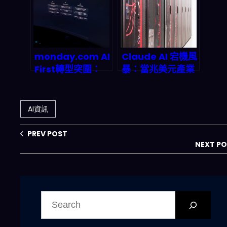
略？
該不該恐慌？
monday.com AI
Claude AI 宕機風
First轉型突圍：
暴：當兆美元產業
SaaS龍頭如何靠
的命脈遇上 500
39.2億營收碾壓市
錯誤，企業該如何
場預期？
存活？
AI資訊
PREV POST
NEXT P
搜
尋