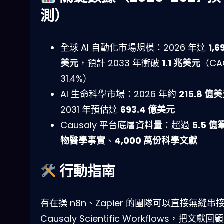
測）
全球 AI 自動化市場規模：2026 年達
1,6
美元
，預計 2033 年衝破
1.1 兆美元
（CA
31.4%）
AI 生命科學市場：2026 年約
215.8 億
2031 年預估達
693.4 億美元
Causaly 平台底層資料量：超過
5.5 億
物醫學事實
、
4,000 萬份科學文獻
行動指南
有在操 n8n、Zapier 的團隊可以直接無縫串
Causaly Scientific Workflows，把文獻