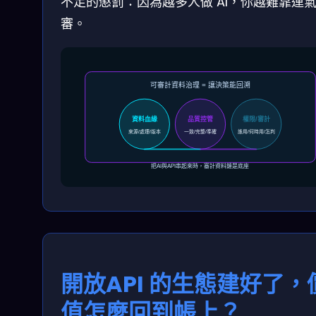
不足的懲罰：因為越多人做 AI，你越難靠運
審。
可審計資料治理 = 讓決策能回溯
資料血緣
品質控管
權限/審計
來源/處理/版本
一致/完整/準確
誰用/何時用/怎判
把AI與API串起來時，審計資料鏈是底座
開放API 的生態建好了，
值怎麼回到帳上？