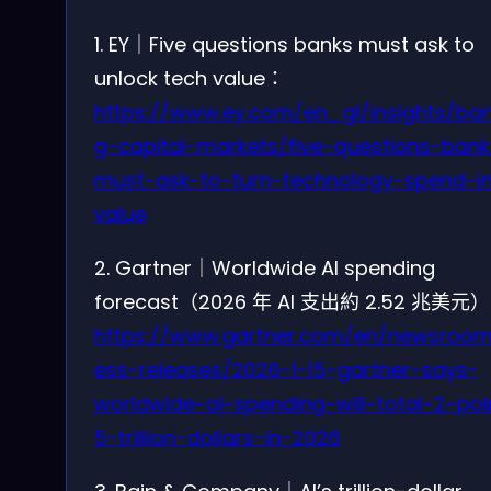
1. EY｜Five questions banks must ask to
unlock tech value：
https://www.ey.com/en_gl/insights/ban
g-capital-markets/five-questions-bank
must-ask-to-turn-technology-spend-i
value
2. Gartner｜Worldwide AI spending
forecast（2026 年 AI 支出約 2.52 兆美元
https://www.gartner.com/en/newsroom
ess-releases/2026-1-15-gartner-says-
worldwide-ai-spending-will-total-2-poi
5-trillion-dollars-in-2026