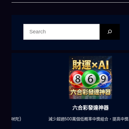
搜
尋
六合彩發達神器
陀)
減少超過500萬個低概率中獎組合，提高中獎率