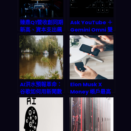
臻鼎Q1營收創同期
Ask YouTube ＋
新高、資本支出飆
Gemini Omni 雙
破800億！2026
殺登場：對話式 AI
AI伺服器與IC載板
搜片與 Shorts 自
爆發期全面解析
動產稿如何改寫
2026 影音經濟規
則
AI洪水預報革命：
Elon Musk X
谷歌如何用新聞數
Money 帳戶最高
據提前24小時預測
6% APY 震撼上
城市洪災？
線！2026 年 DeFi
革命讓你的 X 存款
自動生財