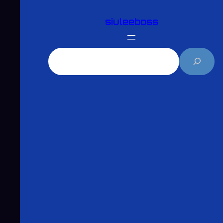
跳
siuleeboss
至
主
要
搜
內
尋
容