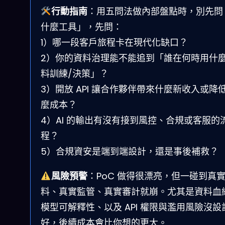
行動指南
：用五問法做內部盤點時，別先問
什麼工具」，先問：
1）哪一段客戶旅程卡在現代化缺口？
2）你的資料治理能不能追到「誰在何時用什
料訓練/決策」？
3）開放 API 讓合作夥伴帶來什麼新收入或降
麼成本？
4）AI 的輸出有沒有接到風控、合規或客服的
程？
5）合規資安是端到端設計，還是事後補救？
風險預警
：PoC 做得很漂亮，但一碰到真
料、真實監管、真實審計就崩。尤其是資料血
模型可解釋性、以及 API 權限與濫用風險沒設
好，後續成本會比你想的更大。