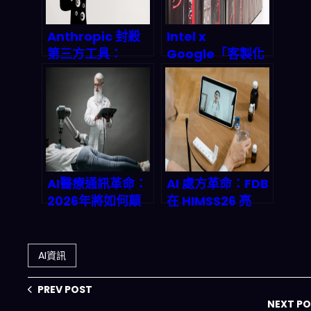
Anthropic 封殺
Intel x
第三方工具：
Google「客製化
Claude 訂閱制大
AI silicon」合
變天，開發者
體：為什麼 2026-
2026 該何去何
2027 的資料中心
從？
會更吃 CPU 與
IPU？
AI醫療通訊革命：
AI 處方革命：FDB
2026年將如何顛
在 HIMSS26 亮
覆醫病關係與製藥
相，臨床決策支持
生態？
系統將如何重塑
2027 年醫療生態
AI資訊
PREV POST
NEXT P