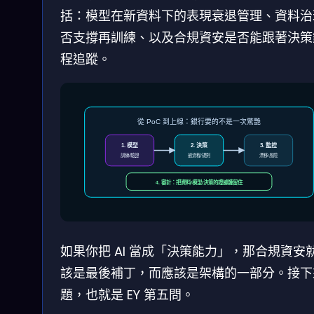
括：模型在新資料下的表現衰退管理、資料治
否支撐再訓練、以及合規資安是否能跟著決策
程追蹤。
從 PoC 到上線：銀行要的不是一次驚艷
1. 模型
2. 決策
3. 監控
訓練/驗證
嵌流程/規則
漂移/風險
4. 審計：把資料/模型/決策的證據鏈留住
如果你把 AI 當成「決策能力」，那合規資安
該是最後補丁，而應該是架構的一部分。接下
題，也就是 EY 第五問。