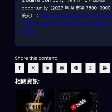
3. Bain & Company｜AI’s trillion-dollar
opportunity（2027 年 AI 市場 7800–9900
美元）：
https://www.bain.com/insights/
trillion-dollar-opportunity-tech-report-
2024/
Share this content:
相關資訊: