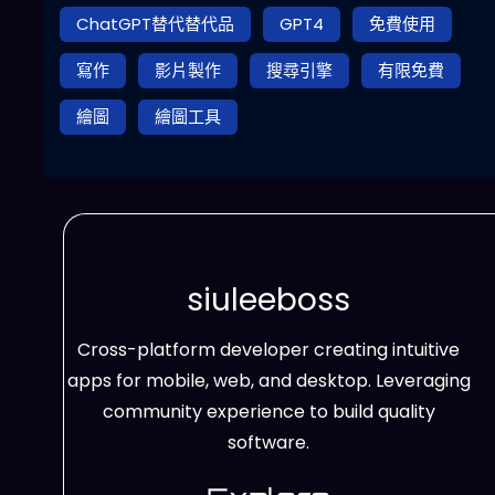
ChatGPT替代替代品
GPT4
免費使用
寫作
影片製作
搜尋引擎
有限免費
繪圖
繪圖工具
siuleeboss
Cross-platform developer creating intuitive
apps for mobile, web, and desktop. Leveraging
community experience to build quality
software.