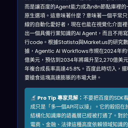
而是讓百度的Agent能力成為n8n節點庫裡的
原生選項。這意味著什麼？意味著一個平常只
線的自動化愛好者，現在也能在視覺化介面裡
出一個具備行業知識的AI Agent，而且不用
行code。根據Statista與Market.us的研究
據，Agentic AI Workflows市規在2024年約
億美元，預估到2034年將飆升至2,270億美
年複合成長率高達45.8%。百度此時切入，擺
要搶食這塊高速膨脹的市場大餅。
Pro Tip 專家見解：
不要把百度的SDK
成只是「多一個API可以接」。它的殺招在
結構化知識庫的語義層已經被打通了。對於
電商、金融、法律這種高度依賴領域知識的