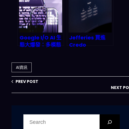
重新選邊站？
Google I/O AI 生
Jefferies 買進
態大爆發：多模態
Credo
Gemini、自動化
Technology（C
工作流與量子神經
RDO）目標價 175
網路如何重塑
美元：AI 日內交易
AI資訊
2026 商業格局？
平台背後，2026
產業鏈到底在押什
PREV POST
麼？
NEXT P
搜
尋