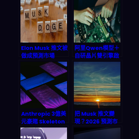
2026年Stacks生
GoDaddy聯手打
態價值前景
造DNS身份驗證新
標準，終結代理人
偽造與數據污染亂
象
Elon Musk 推文被
阿里Qwen模型＋
做成預測市場
自研晶片雙引擎啟
2026 爆賺 8 萬美
動：中國AI工廠全
元：名人社交如何
棧霸權的深度拆解
變成兆美元級金融
賭局
Anthropic 3億美
把 Musk 推文變
元豪賭 Skeleton
現？2026 預測市
Key：為何
場自動化套利實戰
developer 被迫
與 AI 流水線拆解