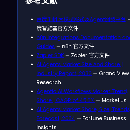
參考文獻
百度千帆·大模型服務及Agent開發平台
度智能雲官方文件
n8n Integrations Documentation an
Guides
— n8n 官方文件
Zapier SDK
— Zapier 官方文件
AI Agents Market Size And Share |
Industry Report, 2033
— Grand View
Research
Agentic AI Workflows Market Trend,
Share | CAGR of 45.8%
— Market.us
AI Agents Market Share, Size, Trends
Forecast, 2034
— Fortune Business
Insights