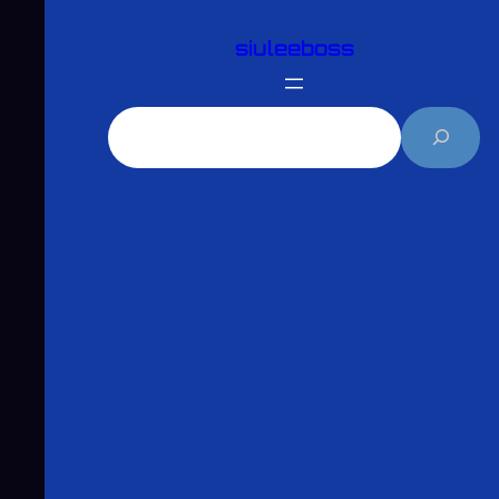
跳
siuleeboss
至
主
要
搜
內
尋
容