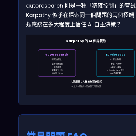
autoresearch 則是一種「精確控制」的嘗
Karpathy 似乎在探索同一個問題的兩個極端
類應該在多大程度上信任 AI 自主決策？
Karpathy 的 AI 佈局雙軌
autoresearch
Eureka Labs
研究自動化
AI 原生教育
• 自主實驗迭代
• 教師+AI 共生
• 參數調優
• LLM101n 課程
• 效率提升 11%
• Zero to Hero 系列
• 630 行 Python
• AI 教學助理
共同願景：人機協作而非取代
AI 放大人類能力，而非替代人類判斷