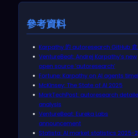
參考資料
Karpathy 的 autoresearch GitHub 
VentureBeat: Andrej Karpathy’s new
open source ‘autoresearch’
Fortune: Karpathy on AI agents time
McKinsey: The State of AI 2025
MarkTechPost: autoresearch detail
analysis
VentureBeat: Eureka Labs
announcement
Statista: AI market statistics 2025-