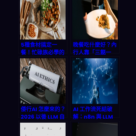
個 Windows？科
角大樓開戰，會把
技地緣政治風險如
整個 AI 產業鏈推
何重塑 2026 年生
向更貴的合規地獄
態系統
嗎？
5種食材搞定一
晚餐吃什麼好？內
餐！忙碌族必學的
行人靠「三餸一
簡單晚餐食譜＆秒
湯」App 一鍵搞
懂省時攻略
定，省時省錢又不
踩雷！
倭行AI 怎麼來的？
AI 工作流死結破
2026 以後 LLM 自
解：n8n 與 LLM
我目標化的風險、
Agent 如何重塑
數據與治理路線圖
2026 年自動化版