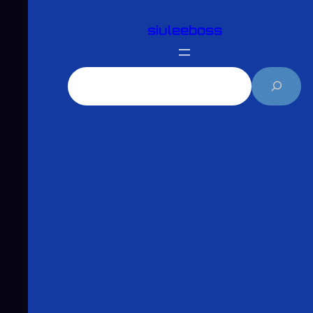
跳
siuleeboss
至
主
要
搜
內
尋
容