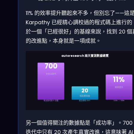
11% 的效率提升聽起來不多，但別忘了——這
Karpathy 已經精心調校過的程式碼上進行的
於一個「已經很好」的基線來說，找到 20 個
的改進點，本身就是一項成就。
autoresearch 兩天實測數據總覽
700
次自主迭代
11%
效率提升
20
項真實改進
每次迭代約 5 分鐘
成功率約 2.9%
2.02h → 1.80h
另一個值得關注的數據點是「成功率」。700
迭代中只有 20 次產生真實改進，這意味著 AI