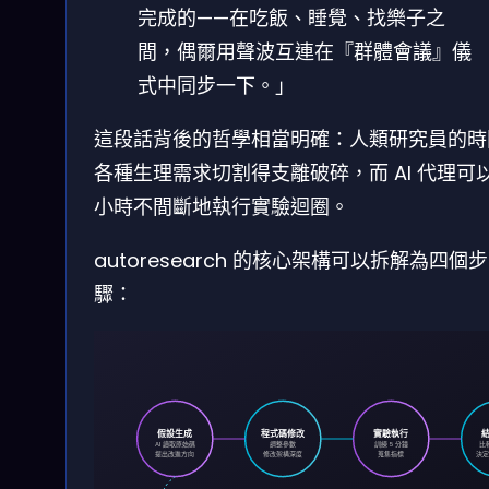
完成的——在吃飯、睡覺、找樂子之
間，偶爾用聲波互連在『群體會議』儀
式中同步一下。」
這段話背後的哲學相當明確：人類研究員的時
各種生理需求切割得支離破碎，而 AI 代理可以
小時不間斷地執行實驗迴圈。
autoresearch 的核心架構可以拆解為四個步
驟：
假設生成
程式碼修改
實驗執行
AI 讀取原始碼
調整參數
訓練 5 分鐘
比
提出改進方向
修改架構深度
蒐集指標
決