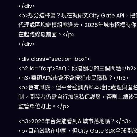
</div>
<p>想分這杯羹？現在就研究City Gate API，把
代理或區塊鏈模組塞進去，2026年城市招標時
在起跑線最前面。</p>
</div>
<div class=”section-box”>
<h2 id=”faq”>FAQ：你最關心的三個問題</h2>
<h3>華碩AI城市會不會侵犯市民隱私？</h3>
<p>會有風險，但平台強調資料本地化處理與匿
制。開發者仍需自行加隱私保護層，否則上線後
監管單位盯上。</p>
<h3>2026年台灣能看到AI城市落地嗎？</h3>
<p>目前試點在中國，但City Gate SDK全球開