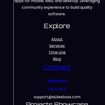
apps for mobile, web, and desktop. Leveraging
community experience to build quality
software.
Explore
About
Services
Time Line
Blog
Contact
Instagram
Facebook
support@siuleeboss.com
Projects Showcase