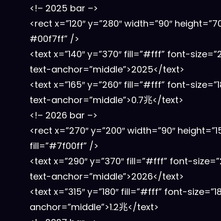
<!– 2025 bar –>
<rect x=”120″ y=”280″ width=”90″ height=”70″
#00f7ff” />
<text x=”140″ y=”370″ fill=”#fff” font-size=”
text-anchor=”middle”>2025</text>
<text x=”165″ y=”260″ fill=”#fff” font-size=”1
text-anchor=”middle”>0.7兆</text>
<!– 2026 bar –>
<rect x=”270″ y=”200″ width=”90″ height=”1
fill=”#7f00ff” />
<text x=”290″ y=”370″ fill=”#fff” font-size=”
text-anchor=”middle”>2026</text>
<text x=”315″ y=”180″ fill=”#fff” font-size=”18
anchor=”middle”>1.2兆</text>