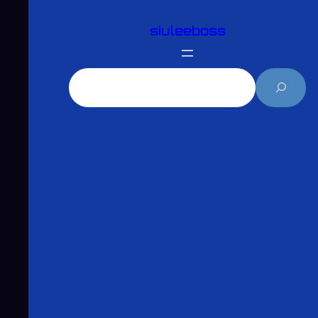
跳
siuleeboss
至
主
要
搜
內
尋
容