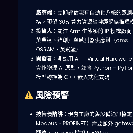
廠商端
：立即評估現有自動化系統的感測
構，預留 30% 算力資源給神經網絡推理
投資人
：關注 Arm 生態系的 IP 授權廠
英業達、緯創）與感測器供應鏈（ams
OSRAM、英飛凌）
開發者
：開始用 Arm Virtual Hardwar
實作物理 AI 原型，並將 Python + PyTor
模型轉換為 C++ 嵌入式程式碼
風險預警
技術债陷阱
：現有工廠的舊設備通訊協定
Modbus、PROFINET）需要額外 gatew
轉換， latency 增加 15-30ms