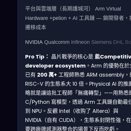
平台與雲端層（長期護城河）
Arm Virtual
Hardware +pelion + AI 工具鏈 — 鎖開發者
遷移成本
NVIDIA
Qualcomm
Infineon
Siemens
DHL
Bo
Pro Tip：
晶片戰爭的核心是
能Competiti
developer ecosystem
。Arm 的優勢在於
已有
200 萬+
工程師熟悉 ARM assembly
RISC-V 的生態系大 10 倍。Physical AI 的
略就是讓這批工程師「無痛轉型」——用熟悉
C/Python 寫模型，透過 Arm 工具鏈自動最
到 NPU。反觀 Intel（收购了 Altera）與
NVIDIA（自有 CUDA），生態系封閉性強，
要跨廠牌感測器整合的場景下反而吃虧。