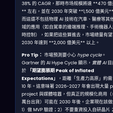
38% 的 CAGR，那時市场规模將達 **470 
** 左右，並在 2030 年突破 **1,500 億美元*
而這還不包括物理 AI 技術在汽車、醫療等其
域的應用（如自駕車的邊端推理、手術機器人
時控制），如果把這些算進去，市場總量有望
2030 年達到 **2,000 億美元** 以上。
Pro Tip：
市場預測要小心
hype cycle
。
Gartner 的 AI Hype Cycle 顯示，
實體 AI
目
於
「期望膨脹期 Peak of Inflated
Expectations」
，距離「生產力高原」約需 
10 年。這意味著 2026-2027 年會出現大量 pi
project 與媒體喧囂，但真正的規模化商用（>
萬台出貨）可能在 2030 年後。企業現在該
1）做 MVP 驗證；2）不要重資投入自研晶片