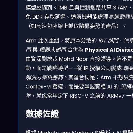
模型壓縮到 < 1MB 且與控制迴路共享 SRAM
免 DDR 存取延遲。這讓機器能處理
高速動態
（如高速包裝線上抓取隨機姿勢的產品）。
Arm 此次重組，將原本分散的
IoT 部門
、
汽
門
與
機器人部門
合併為
Physical AI Divisi
由資深副總裁 Mohd Noor 直接領導。這不
動，而是戰略轉型——從 IP 授權公司變成
端
解決方案供應商
。其潛台词是：Arm 不想只
Cortex-M 授權，而是要掌握實體 AI 的
架構
準
，就像當年定下 RISC-V 之前的 ARMv7 
數據佐證
根據 Markets and Markets 的分析，AI 機