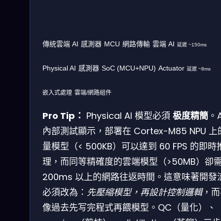
傳統雲端 AI
感測器
MCU
網路傳輸
雲端 AI
延遲 ~150ms
Physical AI
感測器
SoC (MCU+NPU)
Actuator
延遲 ~8ms
嵌入式處理
雲端/網路組件
Pro Tip：
Physical AI 模型必須
极度精簡
。
內部測試顯示，部署在 Cortex-M85 NPU 
量模型（< 500KB）可以達到 60 FPS 的即時
理，而同等精確度的雲端模型（>50MB）卻
200ms 以上的網路往返時間。這意味著開發
必須改為：
先壓縮模型，再設計控制邏輯
，而
像過去先写完程式再餵模型。QC（量化）、