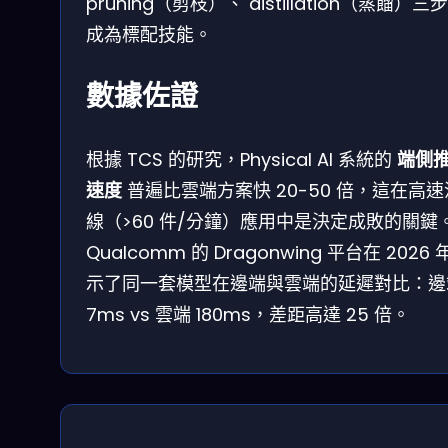
pruning（剪枝）、 distillation（蒸餾）三
成為標配技能。
數據佐證
根據 TCS 的研究，Physical AI 系統的
端側
速度
普遍比雲端方案快 20-50 倍，這在高
線（>60 件/分鐘）應用中是決定成敗的關鍵
Qualcomm 的 Dragonwing 平台在 2026 
示了同一套模型在邊端與雲端的延遲對比：邊
7ms vs 雲端 180ms，差距高達 25 倍。