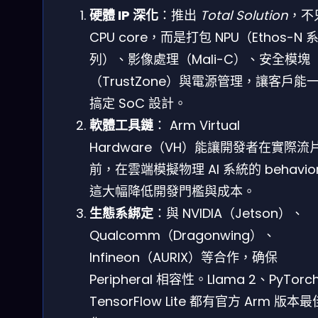
硬體 IP 深化
：推出
Total Solution
，不
CPU core，而是打包 NPU（Ethos-N 
列）、影像處理（Mali-C）、安全模塊
（TrustZone）與電源管理，讓客戶能
搞定 SoC 設計。
軟體工具鏈
： Arm Virtual
Hardware（VH）能讓開發者在實際流
前，在雲端模擬物理 AI 系統的 behavio
這大幅降低開發門檻與成本。
生態系綁定
：與 NVIDIA（Jetson）、
Qualcomm（Dragonwing）、
Infineon（AURIX）等合作，确保
Peripheral 相容性。Llama 2、PyTorc
TensorFlow Lite 都有官方 Arm 版本最