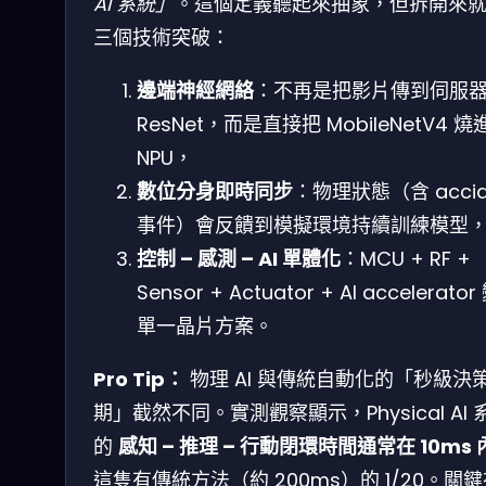
AI 系統」
。這個定義聽起來抽象，但拆開來
三個技術突破：
邊端神經網絡
：不再是把影片傳到伺服
ResNet，而是直接把 MobileNetV4 燒
NPU，
數位分身即時同步
：物理狀態（含 accid
事件）會反饋到模擬環境持續訓練模型
控制 – 感測 – AI 單體化
：MCU + RF +
Sensor + Actuator + AI accelerato
單一晶片方案。
Pro Tip：
物理 AI 與傳統自動化的「秒級決
期」截然不同。實測觀察顯示，Physical AI 
的
感知 – 推理 – 行動閉環時間通常在 10ms 
這隻有傳統方法（約 200ms）的 1/20。關