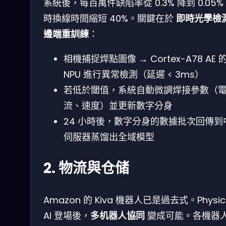
系統後，每百萬件缺陷率從 0.3% 降到 0.05
時換線時間縮短 40%。關鍵在於
即時光學檢
邊端重訓練
：
相機捕捉焊點圖像 → Cortex-A78 AE 
NPU 進行異常檢測（延遲 < 3ms）
若低於閾值，系統自動微調焊接參數（
流、速度）並更新數字分身
24 小時後，數字分身的數據批次回傳到
伺服器蒸馏出全域模型
2. 物流與仓储
Amazon 的 Kiva 機器人已是過去式。Physic
AI 登場後，
多机器人協同
變成可能。各機器