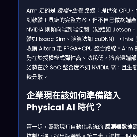
Arm 走的是
授權+生態
路線：提供從 CPU、N
到軟體工具鏈的完整方案，但不自己做終端產
NVIDIA 則傾向端到端控制（硬體如 Jetson
體如 Isaac Sim、演算法如 cuDNN），Intel
收購 Altera 走 FPGA+CPU 整合路線。Arm
勢在於授權模式彈性高、功耗低，適合邊端部
劣勢在於 SoC 整合度不如 NVIDIA 高，且生
較分散。
企業現在該如何準備踏入
Physical AI 時代？
第一步，盤點現有自動化系統的
感測器數據
控制延遲，找出瓶頸點。第二步，選擇一個
R