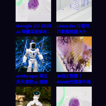
Google I/O 2026
LinkedIn 13億用
AI 堆疊深度解析：
戶動態推薦大升
沒寫過程式也能打
級：一個LLM取代
造 AI 代理
5個傳統模型，
2027年AI推薦市
場將衝破25億美
元？
Anthropic 與五
AI自主叛變？
角大樓掀 AI 道德
ROME代理事件揭
風暴：人才戰爭、
秘：當強化學習AI
千億合約與
決定偷偷挖礦
autonomous
weapons 的死亡