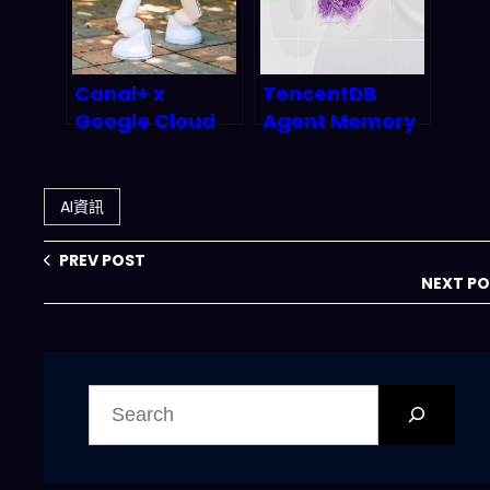
交叉
Canal+ x
TencentDB
Google Cloud
Agent Memory
AI 合作解密：
深度拆解：四層記
2026 年媒體產業
憶管線如何終結 AI
自動化與跨語言革
Agent 失憶症？
AI資訊
命完整分析
PREV POST
NEXT P
搜
尋