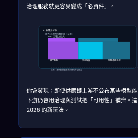
治理服務就更容易變成「必買件」。
AI 佈署交付物
（能力/治理的相對比重，示意）
2026（治理比重上升）
模型能力
安全評估
監控/稽核/合規
提示：實際比例依產業與風險等級而變
你會發現：即便供應鏈上游不公布某些模型能
下游仍會用治理與測試把「可用性」補齊。這
2026 的新玩法。