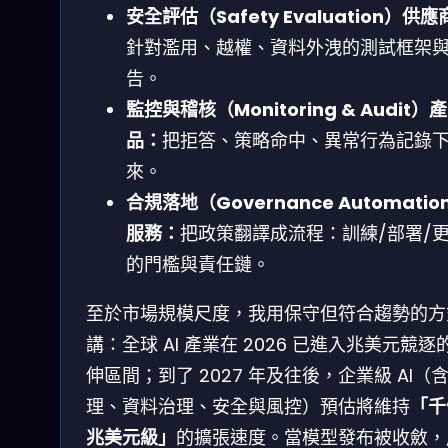
安全評估（Safety Evaluation）供
針對濫用、越權、資料外洩的測試框架
告。
監控與稽核（Monitoring & Audit）產
品：
把拒答、策略命中、異常行為記錄
來。
合規落地（Governance Automatio
服務：
把政策翻譯成流程：訓練/部署/
的門檻與責任鏈。
至於市場規模尺度，我用保守但符合趨勢的方
講：全球 AI 產業在 2026 已進入兆美元競逐
伸區間；到了 2027 年及往後，企業級 AI（
理、資料治理、安全與風控）預估將維持
「千
兆美元級」
的擴張速度。當模型發布被收斂，