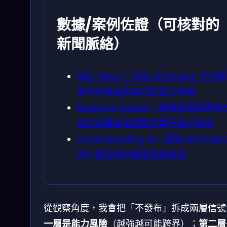
數據/案例佐證（可核對的
新聞脈絡）
NBC News：指出 Anthropic 不公開
發佈的原因與高風險能力相關
Business Insider：報導其因能更有
找到高嚴重度弱點而暫停廣泛發布
Understanding AI：整理 Anthropi
為什麼認為該模型風險過高
從觀察角度，我會把「不發布」拆成兩層信號
一層是能力風險
（越強越可能跨界）；
第二層