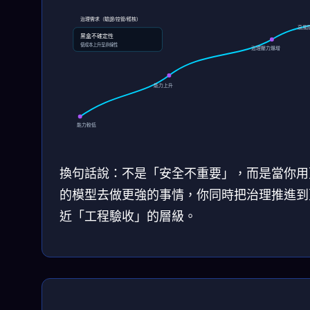
治理需求（驗證/控管/稽核）
高風
黑盒不確定性
使成本上升呈非線性
治理壓力爆增
能力上升
能力較低
換句話說：不是「安全不重要」，而是當你用
的模型去做更強的事情，你同時把治理推進到
近「工程驗收」的層級。