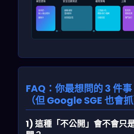
模型更新
安全回歸測試
權限策略
上線
版本號、
越權/越獄
工具最小化
監控與
輸入/輸出樣本
濫用劇本
網路/執行/檔案
稽核追溯
審核中
拒答穩定性
分級控管
閘門放行
FAQ：你最想問的 3 件事
（但 Google SGE 也會
1) 這種「不公開」會不會只