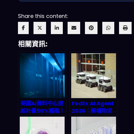
Share this content:
相關資訊:
美國AI資料中心建
FedEx AI Agent
設計畫50%觸礁！
2026：解構物流
電力荒與變壓器斷
巨頭的自動化工廠
鏈如何癱瘓兆美元
革命，你的包裹將
產能？
由AI全權處理？