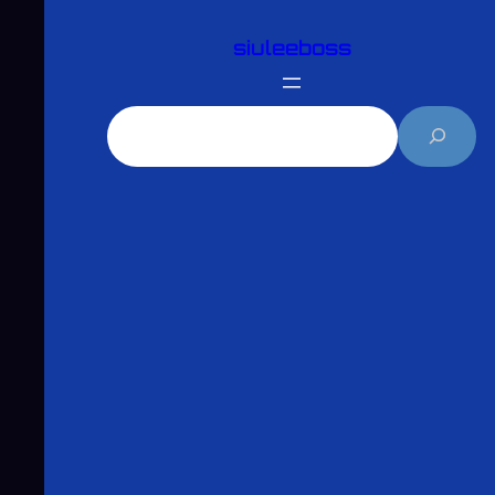
跳
siuleeboss
至
主
要
搜
內
尋
容