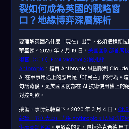
裂如何成為英國的戰略窗
口？地緣博弈深層解析
要理解英國為什麼「現在」出手，必須把鏡頭拉
華盛頓。2026 年 2 月 19 日，
美國國防部首席
術官（CTO）Emil Michael 公開批評
Anthropic
，指責 Anthropic 試圖限制 Claude
AI 在軍事用途上的應用是「非民主」的行為。這
句話背後，是美國國防部在 AI 技術使用權上的
對控制欲。
接著，事情急轉直下。2026 年 3 月 4 日，
CN
報導，五角大廈正式將 Anthropic 列入國防技
供應商黑名單
。更致命的是，包括洛克希德·馬丁