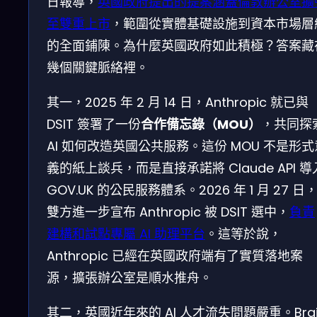
日報導，
英國政府提出的提案涵蓋倫敦辦公室擴
至雙重上市
，範圍從實體基礎設施到資本市場層
的全面鋪陳。為什麼英國政府如此積極？答案藏
幾個關鍵脈絡裡。
其一，2025 年 2 月 14 日，Anthropic 就已與
DSIT 簽署了一份
合作備忘錄（MOU）
，共同探
AI 如何改造英國公共服務。這份 MOU 不是形式
義的紙上談兵，而是直接承諾將 Claude API 導
GOV.UK 的公民服務體系。2026 年 1 月 27 日
雙方進一步宣布 Anthropic 被 DSIT 選中，
負責
建構和試點專屬 AI 助理平台
。這等於說，
Anthropic 已經在英國政府端有了實質落地案
源，擴張辦公室是順水推舟。
其二，英國近年來的 AI 人才流失問題嚴重。Brai