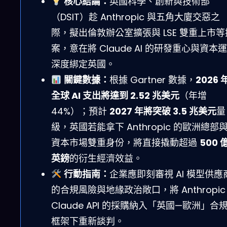
核心結論：
英國科學、創新與技術部
（DSIT）趁 Anthropic 與五角大廈交惡之
際，擬出倫敦辦公室擴張與 LSE 雙重上市等
案，意在將 Claude AI 的研發重心與資本
深度綁定英國。
關鍵數據：
根據 Gartner 數據，
2026 
全球 AI 支出將達到 2.52 兆美元
（年增
44%）；預計
2027 年將突破 3.5 兆美元
量
級，英國若能拿下 Anthropic 的歐洲總部
資本市場雙重身份，將直接撬動超過
500 
英鎊
的衍生經濟效益。
行動指南：
企業應即刻審視 AI 模型供應
的合規風險與地緣政治敞口，將 Anthropic
Claude API 的採購納入「英國—歐洲」合
框架下重新談判。