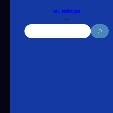
跳
siuleeboss
至
主
要
搜
內
尋
容