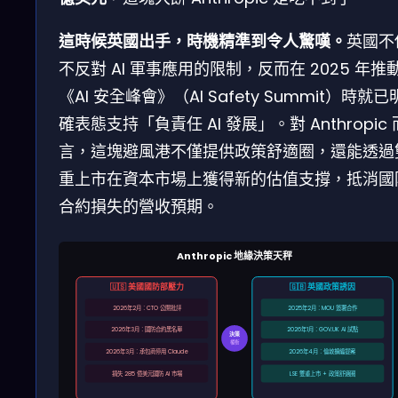
這時候英國出手，時機精準到令人驚嘆。
英國不
不反對 AI 軍事應用的限制，反而在 2025 年推
《AI 安全峰會》（AI Safety Summit）時就已
確表態支持「負責任 AI 發展」。對 Anthropic 
言，這塊避風港不僅提供政策舒適圈，還能透過
重上市在資本市場上獲得新的估值支撐，抵消國
合約損失的營收預期。
Anthropic 地緣決策天秤
🇺🇸 美國國防部壓力
🇬🇧 英國政策誘因
2026年2月：CTO 公開批評
2025年2月：MOU 簽署合作
2026年3月：國防合約黑名單
2026年1月：GOV.UK AI 試點
決策
權衡
2026年3月：承包商停用 Claude
2026年4月：倫敦擴編提案
損失 285 億美元國防 AI 市場
LSE 雙重上市 + 政策舒適圈