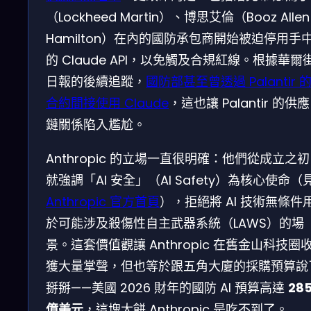
（Lockheed Martin）、博思艾倫（Booz Allen
Hamilton）在內的國防承包商開始被迫停用手
的 Claude API，以免觸及合規紅線。根據華爾
日報的後續追蹤，
國防部甚至曾透過 Palantir 
合約間接使用 Claude
，這也讓 Palantir 的供應
鏈關係陷入尷尬。
Anthropic 的立場一直很明確：他們從成立之初
就強調「AI 安全」（AI Safety）為核心使命（
Anthropic 官方首頁
），拒絕將 AI 技術無條件
於可能涉及殺傷性自主武器系統（LAWS）的場
景。這套價值觀讓 Anthropic 在舊金山科技圈
獲大量掌聲，但也等於跟五角大廈的採購預算說
掰掰——美國 2026 財年的國防 AI 預算高達
28
億美元
，這塊大餅 Anthropic 是吃不到了。