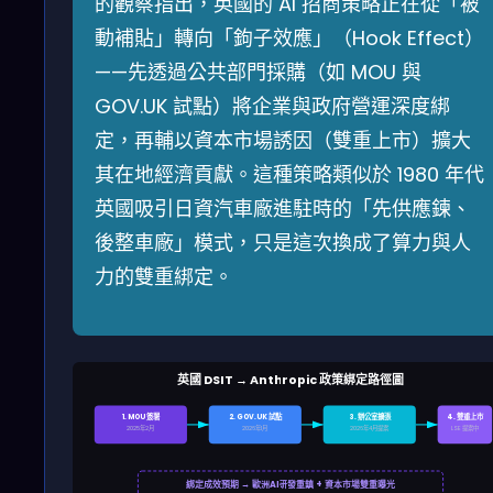
的觀察指出，英國的 AI 招商策略正在從「被
動補貼」轉向「鉤子效應」（Hook Effect）
——先透過公共部門採購（如 MOU 與
GOV.UK 試點）將企業與政府營運深度綁
定，再輔以資本市場誘因（雙重上市）擴大
其在地經濟貢獻。這種策略類似於 1980 年代
英國吸引日資汽車廠進駐時的「先供應鍊、
後整車廠」模式，只是這次換成了算力與人
力的雙重綁定。
英國 DSIT → Anthropic 政策綁定路徑圖
1. MOU 簽署
2. GOV.UK 試點
3. 辦公室擴張
4. 雙重上市
2025年2月
2026年1月
2026年4月提案
LSE 提案中
綁定成效預期 → 歐洲AI研發重鎮 + 資本市場雙重曝光