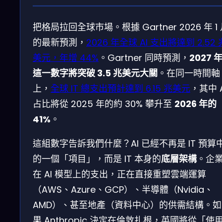
把格局拉回全球市場。根據 Gartner 2026 年 1
的最新預測，
2026 年全球 AI 支出將達到 2.52 
美元，年增 44%
。Gartner 同時預測，
2027 
這一數字將突破 3.5 兆美元大關
。在同一時間軸
上，
全球 IT 總支出預計達到 6.15 兆美元
，其中 A
占比將從 2025 年的約 30% 攀升至
2026 年的
41%
。
這組數字告訴我們什麼？AI 已經不再是 IT 預算
的一個「項目」，而是 IT 本身的
底層架構
。企
在 AI 模型上的支出，正在直接重塑雲端運算
（AWS、Azure、GCP）、半導體（Nvidia、
AMD）、甚至地產（資料中心）的供需結構。如
果 Anthropic 決定在倫敦扎根，英國將從「使