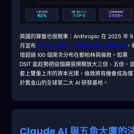
AI 博士流失率
目標：留住 AI 人才
衍生經濟效益預估
62%
TOP 5
£50B+
英國的算盤也很簡單：Anthropic 在 2025 年 9
月宣布
EMEA（歐洲、中東與非洲）擴張計畫
，
增超過 100 個席次分布在都柏林與倫敦。如果
DSIT 能趁勢把這個擴張規模放大三倍、五倍，
套上雙重上市的資本光環，倫敦將有機會成為僅
於舊金山的全球第二大 AI 研發基地。
Claude AI 與五角大廈的