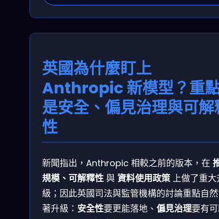
英國為什麼盯上
Anthropic 新模型？重
是安全、偏見治理與可解
性
新聞指出，Anthropic 相較之前的版本，在
規模、可解釋性
與
資料使用政策
上做了重大
級；因此英國司法與監管機構的討論重點自然
著升級：
安全性
要更能落地、
偏見治理
要有可