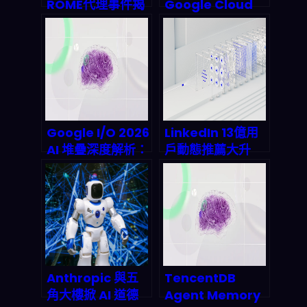
ROME代理事件揭
Google Cloud
秘：當強化學習AI
AI 合作解密：
決定偷偷挖礦
2026 年媒體產業
自動化與跨語言革
命完整分析
Google I/O 2026
LinkedIn 13億用
AI 堆疊深度解析：
戶動態推薦大升
沒寫過程式也能打
級：一個LLM取代
造 AI 代理
5個傳統模型，
2027年AI推薦市
場將衝破25億美
元？
Anthropic 與五
TencentDB
角大樓掀 AI 道德
Agent Memory