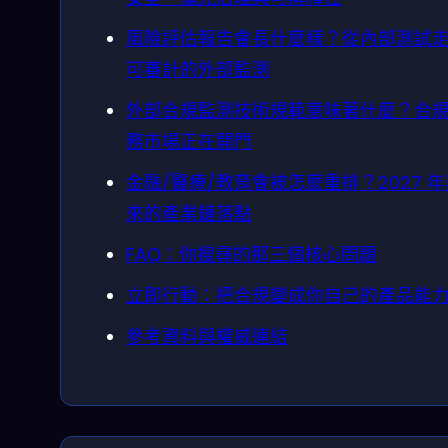
風險評估報告會長什麼樣？從內部測試
可審計的外部監測
外部合規監測技術規範意味著什麼？合
務市場正在開門
金融/醫療/教育會被怎麼重排？2027 
來的產業鏈落點
FAQ：你搜尋的那三個核心問題
立即行動：把合規變成你自己的產品能
參考資料與權威連結