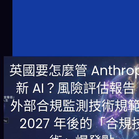
英國要怎麼管 Anthrop
新 AI？風險評估報告
外部合規監測技術規
2027 年後的「合規