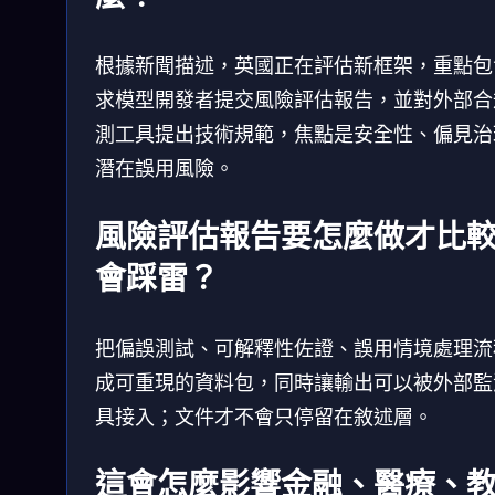
根據新聞描述，英國正在評估新框架，重點包
求模型開發者提交風險評估報告，並對外部合
測工具提出技術規範，焦點是安全性、偏見治
潛在誤用風險。
風險評估報告要怎麼做才比
會踩雷？
把偏誤測試、可解釋性佐證、誤用情境處理流
成可重現的資料包，同時讓輸出可以被外部監
具接入；文件才不會只停留在敘述層。
這會怎麼影響金融、醫療、