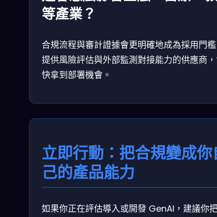
等產業？
合規流程與審計證據會更明確地成為採用門檻
提供風險評估與外部監測對接能力的供應商，
快拿到部署機會。
立即行動：把合規變成你
己的產品能力
如果你正在評估導入或開發 GenAI，建議你