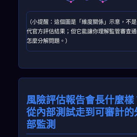
（小提醒：這個圖是「維度關係」示意，不是
代官方評估結果；但它能讓你理解監管審查通
怎麼分解問題。）
風險評估報告會長什麼樣
從內部測試走到可審計的
部監測