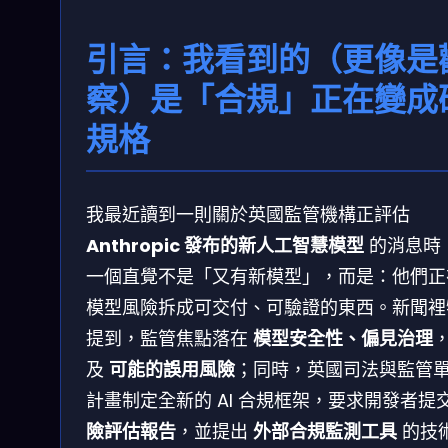
引言：我看到的（更像是
察）是「合規」正在變成
規格
我最近讀到一則關於英國監管機構正評估
Anthropic 發布的新人工智慧模型
的消息時
一個直覺不是「又有新模型」，而是：他們正
模型風險拆成可交付、可驗證的東西。新聞裡
提到，監管焦點落在
模型安全性、偏見治理
及
可能的誤用風險
；同時，英國司法與監管
計畫制定全新的 AI 合規框架，要求開發者提
險評估報告
，並提出
外部合規監測工具
的技