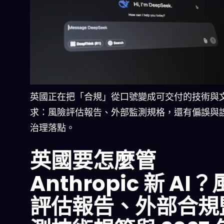
英國正在把「合規」從口號變成可交付的技術與
求：風險評估報告、外部監測規格，還有偏誤與
治理落點。
英國要怎麼管
Anthropic 新 AI
評估報告、外部合規