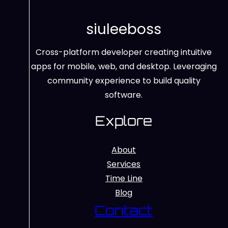
siuleeboss
Cross-platform developer creating intuitive
apps for mobile, web, and desktop. Leveraging
community experience to build quality
software.
Explore
About
Services
Time Line
Blog
Contact