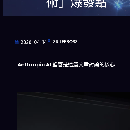
術」爆發點
SIULEEBOSS
2026-04-14
Anthropic AI 監管
是這篇文章討論的核心