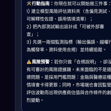
行動指南：
你現在就可以開始做三件事
1) 建立模型風險評估資料夾（含偏見測試
可解釋性佐證、誤用情境清單）；
2) 把內部測試輸出設計成「可被外部審
查」；
3) 先選一兩個監測指標（輸出偏誤、越權
為觸發率、資料使用合規）並持續追蹤。
風險預警：
若你只做「合規說明」，卻
有可審計的風險證據鏈，未來面臨的不是
德問題，是採用門檻問題：金融與醫療這
情境會卡得更狠；同時，市場端也會因監
評估波動而出現供應商估值與合作條件的
烈變動。