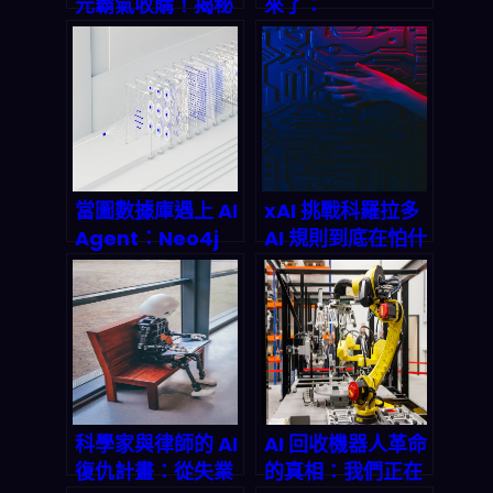
元霸氣收購！揭秘
來了：
AI法律巨頭如何重
BrightEdge 如何
新定義2026年法
解密品牌在 AI 搜
律科技格局
尋時代的可見度？
當圖數據庫遇上 AI
xAI 挑戰科羅拉多
Agent：Neo4j
AI 規則到底在怕什
Aura Agent 如何
麼？從訴訟看
改寫 2026 年企業
2026 美國 AI 治理
智能決策戰局
「可擴展」的真考
題
科學家與律師的 AI
AI 回收機器人革命
復仇計畫：從失業
的真相：我們正在