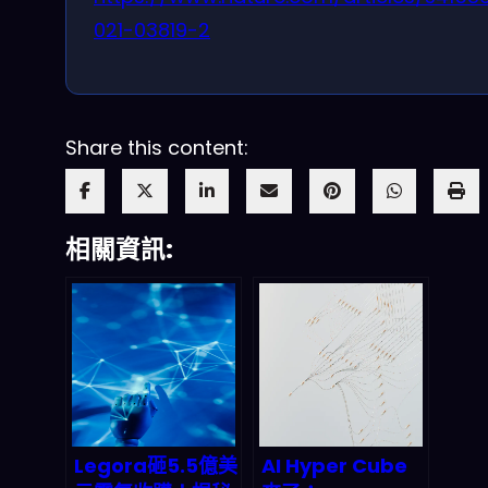
021-03819-2
Share this content:
相關資訊:
Legora砸5.5億美
AI Hyper Cube