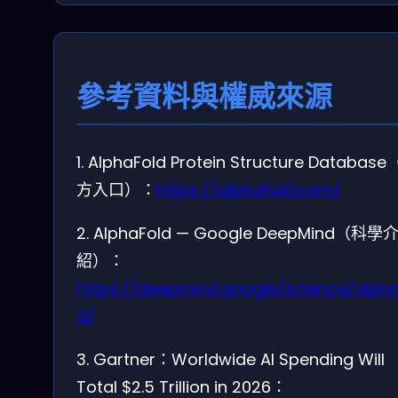
參考資料與權威來源
1. AlphaFold Protein Structure Databas
方入口）：
https://alphafold.com/
2. AlphaFold — Google DeepMind（科學
紹）：
https://deepmind.google/science/alpha
d/
3. Gartner：Worldwide AI Spending Will
Total $2.5 Trillion in 2026：