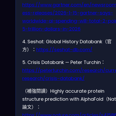
https://www.gartner.com/en/newsroom
ess-releases/2026-1-15-gartner-says-
worldwide-ai-spending-will-total-2-poi
5-trillion-dollars-in-2026
4. Seshat: Global History Databank（官
方）：
https://seshat-db.com/
5. Crisis Databank — Peter Turchin：
https://peterturchin.com/research/curr
research/crisis-databank/
（補強閱讀）Highly accurate protein
structure prediction with AlphaFold（Na
論文）：
https://www.nature.com/articles/s4158