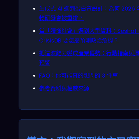
生成式 AI 進到蛋白質設計：為何 2026 
物研發會被重排？
當「讀懂社會」遇到大型資料：Seshat
CrisisDB 要怎麼預測政治危機？
把這波能力變成產業優勢：行動指南與
預警
FAQ：你可能真的想問的 3 件事
參考資料與權威來源