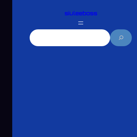
跳
siuleeboss
至
主
要
搜
內
尋
容