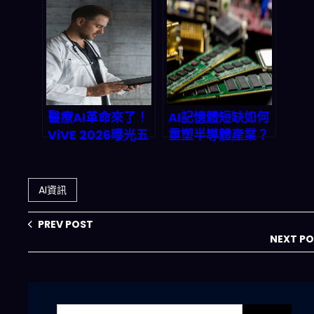
到被動收入的暗黑
打造一個會『思
技
考』的垃圾廠
醫療AI革命來了！
AI記憶體短缺如何
ViVE 2026曝光五
重塑半導體產業？
大突破，診斷準確
Micron股價飆漲
率飆升15%、醫生
327%背後的殘酷
省下2小時/天
真相
AI資訊
PREV POST
NEXT P
搜