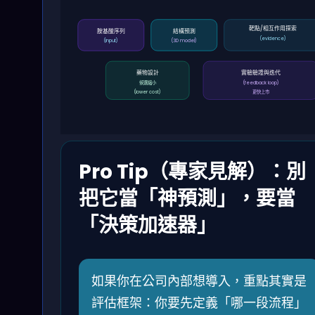
靶點/相互作用探索
胺基酸序列
結構預測
(evidence)
(input)
(3D model)
藥物設計
實驗驗證與迭代
候選縮小
(feedback loop)
(lower cost)
更快上市
Pro Tip（專家見解）：別
把它當「神預測」，要當
「決策加速器」
如果你在公司內部想導入，重點其實是
評估框架：你要先定義「哪一段流程」