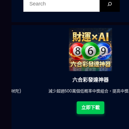
尋
六合彩發達神器
陀)
減少超過500萬個低概率中獎組合，提高中獎率
立即下載