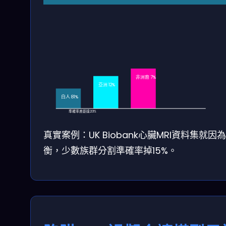
非洲裔 7%
亞洲 12%
白人 81%
準確率差距達23%
真實案例：UK Biobank心臟MRI資料集就因
衡，少數族群分割準確率掉15%。