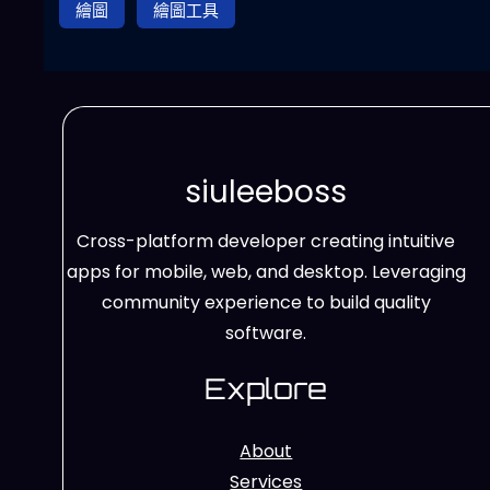
繪圖
繪圖工具
siuleeboss
Cross-platform developer creating intuitive
apps for mobile, web, and desktop. Leveraging
community experience to build quality
software.
Explore
About
Services