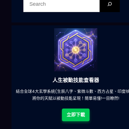
尋
六合彩發達神器
陀)
減少超過500萬個低概率中獎組合，提高中獎率
立即下載