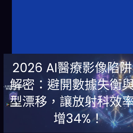
2026 AI醫療影像陷
解密：避開數據失衡
型漂移，讓放射科效
增34%！