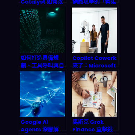
Catalyst 如何改
網路攻擊的「勢能
變企業 BI 使用模
增強器」：2026
式？從 2025 Q4
年資安威脅與自衛
財報看消費式訂閱
自動化生死戰
的未來
如何打造具備規
Copilot Cowork
劃、工具呼叫與自
來了：Microsoft
我批判能力的進階
2026 年 AI 代理革
Agentic AI 系
命如何顛覆你的工
統？2026 終極實
作流？
戰指南
Google AI
馬斯克 Grok
Agents 深層解
Finance 直擊銀