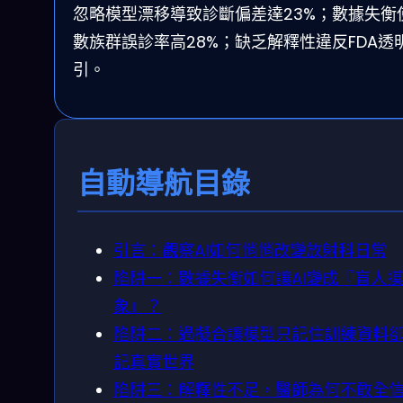
忽略模型漂移導致診斷偏差達23%；數據失衡
數族群誤診率高28%；缺乏解釋性違反FDA透
引。
自動導航目錄
引言：觀察AI如何悄悄改變放射科日常
陷阱一：數據失衡如何讓AI變成『盲人摸
象』？
陷阱二：過擬合讓模型只記住訓練資料
記真實世界
陷阱三：解釋性不足，醫師為何不敢全