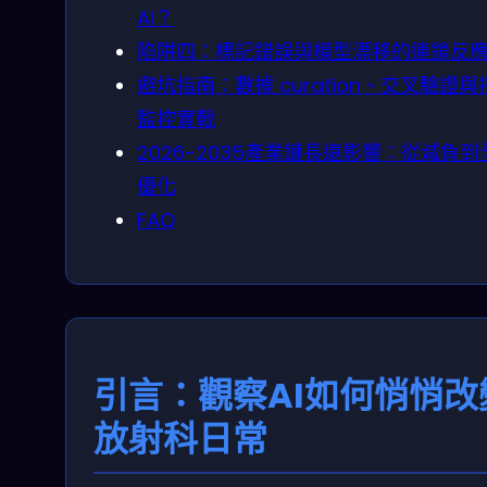
AI？
陷阱四：標記錯誤與模型漂移的連鎖反
避坑指南：數據 curation、交叉驗證與
監控實戰
2026-2035產業鏈長遠影響：從減負到
優化
FAQ
引言：觀察AI如何悄悄改
放射科日常