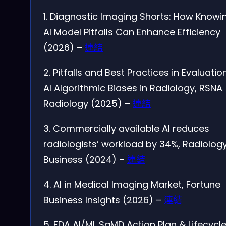
1. Diagnostic Imaging Shorts: How Knowi
AI Model Pitfalls Can Enhance Efficiency
(2026) –
連結
2. Pitfalls and Best Practices in Evaluatio
AI Algorithmic Biases in Radiology, RSNA
Radiology (2025) –
連結
3. Commercially available AI reduces
radiologists’ workload by 34%, Radiolog
Business (2024) –
連結
4. AI in Medical Imaging Market, Fortune
Business Insights (2026) –
連結
5. FDA AI/ML SaMD Action Plan & Lifecycl