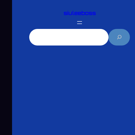
跳
siuleeboss
至
主
要
搜
內
尋
容