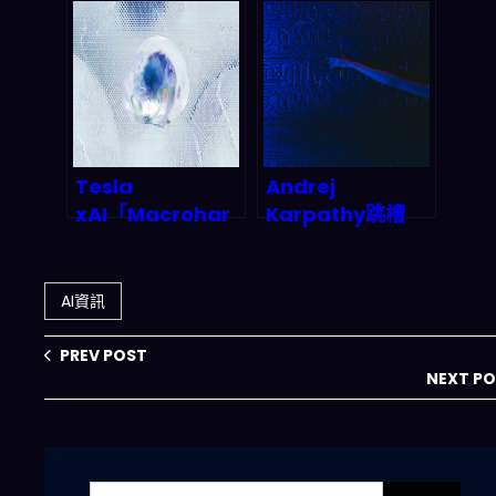
析：從搜尋框到萬
行貸款業！AI語言
用助手的產業巨
模型結合強化學
變，2026年智能
習，如何在2027
代理市場誰能為
年重塑金融風險模
王？
型與自動交易？
Tesla
Andrej
xAI「Macrohar
Karpathy跳槽
d」登場：Elon
Anthropic：AI安
Mus克的數位軟體
全陣營拿下最強大
顛覆計畫是真的
腦，矽谷人才爭奪
AI資訊
嗎？2026年AI市
戰殺出一條血路
場規模預測與實測
PREV POST
觀察
NEXT P
搜