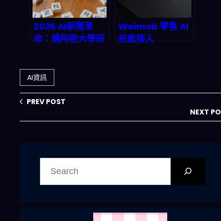
2026 AI新聞革
Weimob 零售 AI
命：邁阿密大學研
技能接入
究揭露LLM如何自
OpenClaw：把
動化故事生成、事
客服、庫存與行銷
實查核與個人化分
直接「變成可執行
AI資訊
發，媒體業者必看
的代理」會怎麼改
生存破局指南
寫 2026 電商後
PREV POST
台？
NEXT P
搜
尋