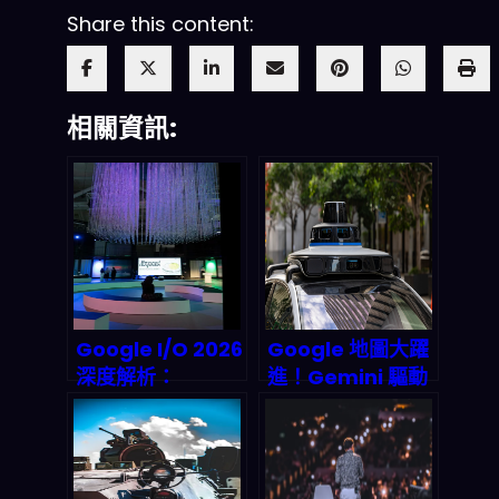
Share this content:
相關資訊:
Google I/O 2026
Google 地圖大躍
深度解析：
進！Gemini 驅動
Agentic
的 Ask Maps 與
Workflow 會徹底
沉浸式導航，
顛覆你的 n8n 與
2026 年出行方式
量化交易串流嗎？
將被徹底顛覆