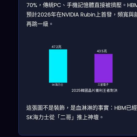
70%，傳統PC、手機記憶體直接被擠壓。HB
預計2026年在NVIDIA Rubin上首發，頻寬與
再跳一級。
47.2兆
43.5兆
SK海力士
三星電子
2025韓國晶片獲利王者對決
這張圖不是裝飾，是血淋淋的事實：HBM已
SK海力士從「二哥」推上神壇。