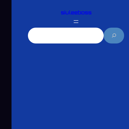
跳
siuleeboss
至
主
要
搜
內
尋
容