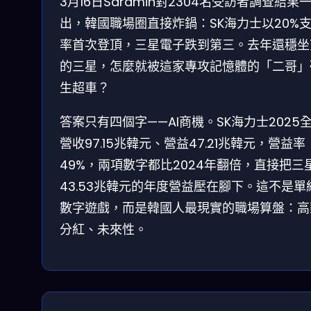
3月16日Saramin對2304名受訪者調查結果
出，韓國職場圈直接炸鍋：SK海力士以20%
率首次登頂，三星電子跌到第三。去年還穩坐
的三星，怎麼就被這家專攻記憶體的「二哥」
生超車？
答案只有四個字——AI商機。SK海力士2025
營收97.15兆韓元、營益47.21兆韓元，營益率
49%，兩項數字都比2024年翻倍，直接把三
43.53兆韓元的年度營益壓在腳下。這不是單
數字遊戲，而是韓國人最現實的職場算盤：高
分紅、未來性。