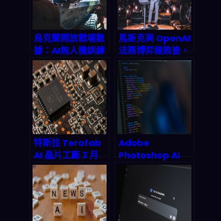
烏克蘭開放戰場數
馬斯克與 OpenAI
據：AI無人機訓練
法務博弈連敗後，
的「黑色黃金」時
AI 治理下一步怎麼
代來了？
走？2026 企業該
怎麼避坑與佈局
特斯拉 Terafab
Adobe
AI 晶片工廠 3 月
Photoshop AI
21 日開工！Elon
Assistant 實測觀
Musk 砸 200 億美
察：2026年創意
元重塑 2026 AI 硬
自動化浪潮如何顛
體格局
覆你的設計工作
流？