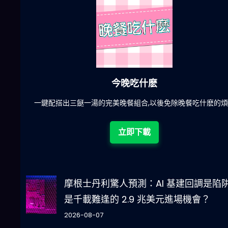
今晚吃什麽
鍵配搭出三餸一湯的完美晚餐組合,以後免除晚餐吃什麽的煩惱
結合
立即下載
摩根士丹利驚人預測：AI 基建回調是陷
是千載難逢的 2.9 兆美元進場機會？
2026-08-07