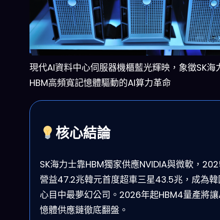
現代AI資料中心伺服器機櫃藍光輝映，象徵SK海
HBM高頻寬記憶體驅動的AI算力革命
核心結論
SK海力士靠HBM獨家供應NVIDIA與微軟，202
營益47.2兆韓元首度超車三星43.5兆，成為
心目中最夢幻公司。2026年起HBM4量產將讓
憶體供應鏈徹底翻盤。