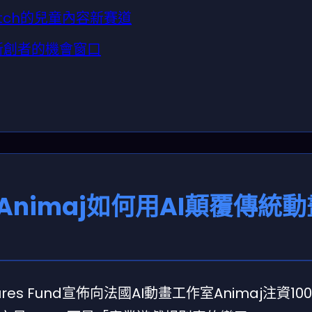
itch的兒童內容新賽道
新創者的機會窗口
nimaj如何用AI顛覆傳統
tures Fund宣佈向法國AI動畫工作室Animaj注資1