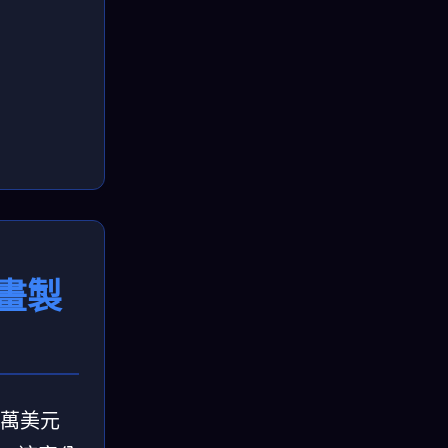
動畫製
00萬美元