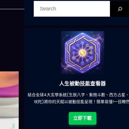
搜
尋
人生被動技能查看器
吃什麽的煩
結合全球4大玄學系統(生辰八字、紫微斗數、西方占星、
吠陀)將你的天賦以被動技能呈現！簡單易懂!一目瞭然!
立即下載