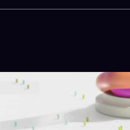
今晚吃什麽
一鍵配搭出三餸一湯的完美晚餐組合,以後免除晚餐
惱
立即下載