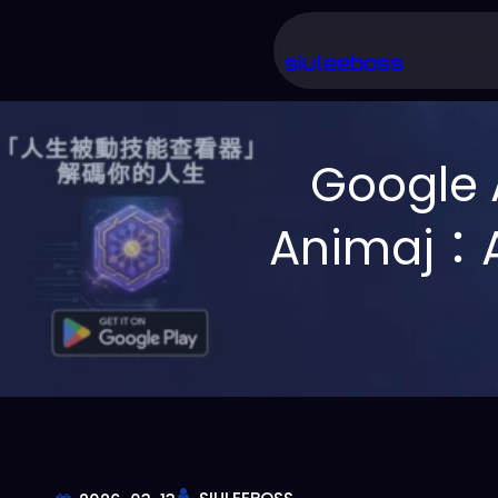
跳
至
siuleeboss
主
要
Google
內
容
Animaj